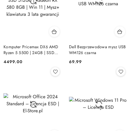
Komputer Pricemax DX6 AMD
Dell Bezprzewodowa mysz USB
Ryzen 5 5500 | 24GB | SSD
WM126 czarna
512GB | Radeon RX 580 8GB |
Cena:
Cena:
4499.00
69.99
Win 11 | Mysz+ klawiatura 3 lata
gwarancji