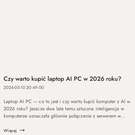
Czy warto kupić laptop AI PC w 2026 roku?
2026-05-10 20:49:00
Laptop AI PC — co to jest i czy warto kupić komputer z AI w
2026 roku? Jeszcze dwa lata temu sztuczna inteligencja w
komputerze oznaczała głównie połączenie z serwerem w
chmurze i odpowiedź po kilku sekundach oczekiwania. Dziś
coraz więcej mo...
Więcej