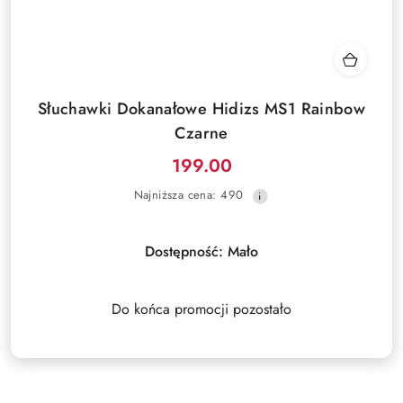
Słuchawki Dokanałowe Hidizs MS1 Rainbow
Czarne
199.00
Cena
Najniższa
Najniższa cena:
490
promocyjna:
cena
z
30
Dostępność:
Mało
dni
przed
obniżką
Do końca promocji pozostało