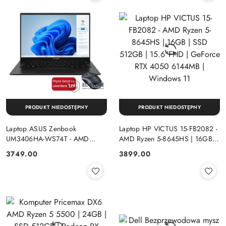
PRODUKT NIEDOSTĘPNY
PRODUKT NIEDOSTĘPNY
Laptop ASUS Zenbook
Laptop HP VICTUS 15-FB2082 -
UM3406HA-WS74T - AMD
AMD Ryzen 5-8645HS | 16GB |
Ryzen 7-8840HS | 16GB | SSD
SSD 512GB | 15.6"FHD |
Cena:
Cena:
3749.00
3899.00
512GB | 14" OLED (1920x1200)
GeForce RTX 4050 6144MB |
Dotykowa | Windows 11
Windows 11