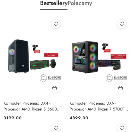
Bestsellery
Polecamy
Komputer Pricemax DX4 -
Komputer Pricemax DX9 -
Procesor AMD Ryzen 5 5600G
Procesor AMD Ryzen 7 5700F |
| Pamięć 16GB | Dysk SSD
Pamięć 24GB | Dysk SSD 1TB |
Cena:
Cena:
3199.00
4899.00
512GB Win 11 PRO
GeForce RTX 5050 8GB | Win
11