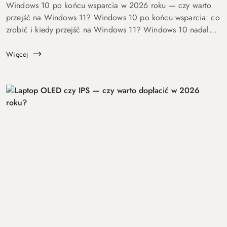
Windows 10 po końcu wsparcia w 2026 roku — czy warto
przejść na Windows 11? Windows 10 po końcu wsparcia: co
zrobić i kiedy przejść na Windows 11? Windows 10 nadal
się uruchamia. Problem w tym, że od 14 października 2025
roku robi to już bez ochrony...
Więcej