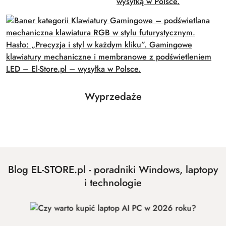
Produkty
Wyprzedaże
Pomiń karuzelę produktów
o
statusie:
Blog EL-STORE.pl - poradniki Windows, laptopy
i technologie