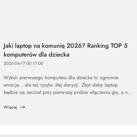
Jaki laptop na komunię 2026? Ranking TOP 5
komputerów dla dziecka
2026-04-17 00:17:00
Wybór pierwszego komputera dla dziecka to ogromne
emocje… ale też ryzyko złej decyzji. Zbyt słaby laptop
będzie się zacinał przy pierwszej próbie włączenia gry, a na
zbyt drogi wydasz pieniądze bez sensu. Dlatego
przygotowaliśmy ten p...
Więcej