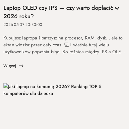
Laptop OLED czy IPS — czy warto dopłacić w
2026 roku?
2026-05-07 20:30:00
Kupujesz laptopa i patrzysz na procesor, RAM, dysk… ale to
ekran widzisz przez cały czas. 💻 I właśnie tutaj wielu
użytkowników popełnia błąd. Bo różnica między IPS a OLED
to nie detal. To coś, co wpływa na komfort pracy, oglądania
fil...
Więcej