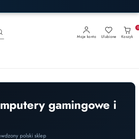
Moje konto
Ulubione
Koszyk
omputery gamingowe i
awdzony polski sklep