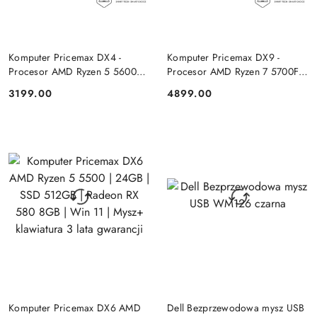
DO KOSZYKA
DO KOSZYKA
Komputer Pricemax DX4 -
Komputer Pricemax DX9 -
Procesor AMD Ryzen 5 5600G
Procesor AMD Ryzen 7 5700F |
| Pamięć 16GB | Dysk SSD
Pamięć 24GB | Dysk SSD 1TB |
3199.00
4899.00
Cena:
Cena:
512GB Win 11 PRO
GeForce RTX 5050 8GB | Win
11
DO KOSZYKA
DO KOSZYKA
Komputer Pricemax DX6 AMD
Dell Bezprzewodowa mysz USB