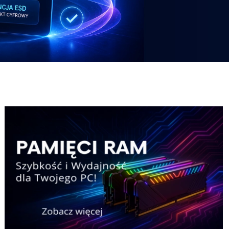
Potezny-zestaw-Pricemax
Laptop-HP
Potezny-zestaw-Pricemax
Laptop-HP