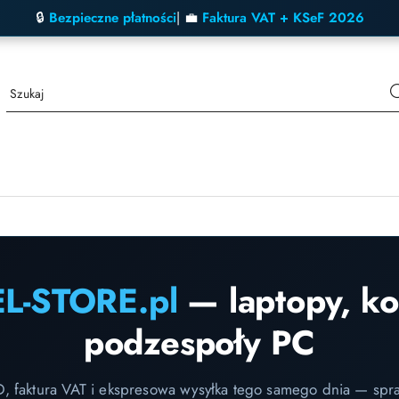
🔒
Bezpieczne płatności
| 💼
Faktura VAT + KSeF 2026
EL-STORE.pl
— laptopy, k
podzespoły PC
D, faktura VAT i ekspresowa wysyłka tego samego dnia — spr