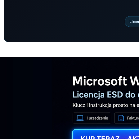
Lice
Pomiń karuzelę promocyjną