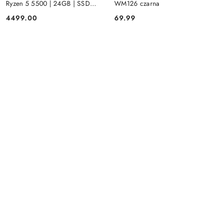
Ryzen 5 5500 | 24GB | SSD
WM126 czarna
512GB | Radeon RX 580 8GB |
4499.00
69.99
Cena:
Cena:
Win 11 | Mysz+ klawiatura 3 lata
gwarancji