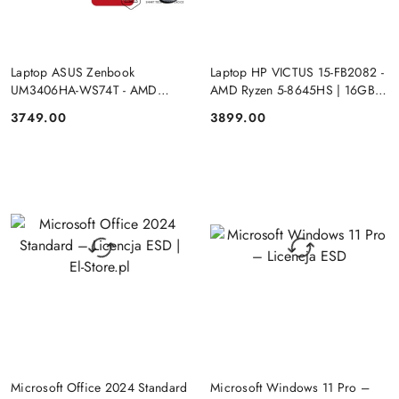
PRODUKT NIEDOSTĘPNY
PRODUKT NIEDOSTĘPNY
Laptop ASUS Zenbook
Laptop HP VICTUS 15-FB2082 -
UM3406HA-WS74T - AMD
AMD Ryzen 5-8645HS | 16GB |
Ryzen 7-8840HS | 16GB | SSD
SSD 512GB | 15.6"FHD |
3749.00
3899.00
Cena:
Cena:
512GB | 14" OLED (1920x1200)
GeForce RTX 4050 6144MB |
Dotykowa | Windows 11
Windows 11
DO KOSZYKA
DO KOSZYKA
Microsoft Office 2024 Standard
Microsoft Windows 11 Pro –