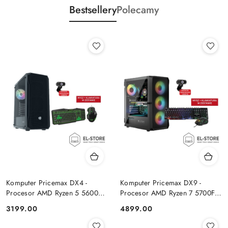
Bestsellery
Polecamy
Komputer Pricemax DX4 -
Komputer Pricemax DX9 -
Procesor AMD Ryzen 5 5600G
Procesor AMD Ryzen 7 5700F |
| Pamięć 16GB | Dysk SSD
Pamięć 24GB | Dysk SSD 1TB |
Cena:
Cena:
3199.00
4899.00
512GB Win 11 PRO
GeForce RTX 5050 8GB | Win
11