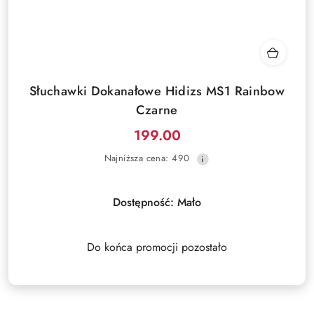
Słuchawki Dokanałowe Hidizs MS1 Rainbow
Czarne
199.00
Cena
Najniższa
Najniższa cena:
490
promocyjna:
cena
z
30
Dostępność:
Mało
dni
przed
obniżką
Do końca promocji pozostało