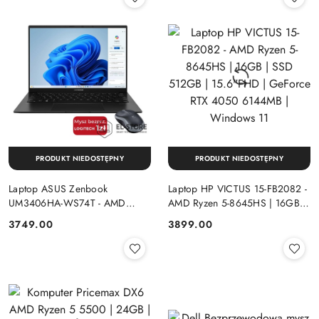
PRODUKT NIEDOSTĘPNY
PRODUKT NIEDOSTĘPNY
Laptop ASUS Zenbook
Laptop HP VICTUS 15-FB2082 -
UM3406HA-WS74T - AMD
AMD Ryzen 5-8645HS | 16GB |
Ryzen 7-8840HS | 16GB | SSD
SSD 512GB | 15.6"FHD |
Cena:
Cena:
3749.00
3899.00
512GB | 14" OLED (1920x1200)
GeForce RTX 4050 6144MB |
Dotykowa | Windows 11
Windows 11