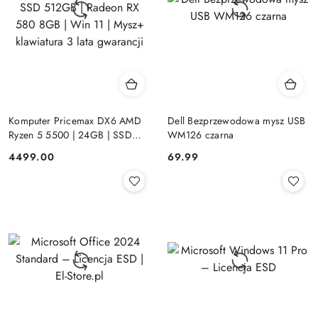
Komputer Pricemax DX6 AMD
Dell Bezprzewodowa mysz USB
Ryzen 5 5500 | 24GB | SSD
WM126 czarna
512GB | Radeon RX 580 8GB |
Cena:
Cena:
4499.00
69.99
Win 11 | Mysz+ klawiatura 3 lata
gwarancji