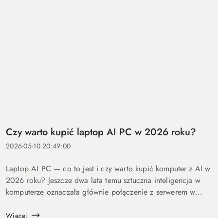
Czy warto kupić laptop AI PC w 2026 roku?
2026-05-10 20:49:00
Laptop AI PC — co to jest i czy warto kupić komputer z AI w
2026 roku? Jeszcze dwa lata temu sztuczna inteligencja w
komputerze oznaczała głównie połączenie z serwerem w
chmurze i odpowiedź po kilku sekundach oczekiwania. Dziś
coraz więcej mo...
Więcej