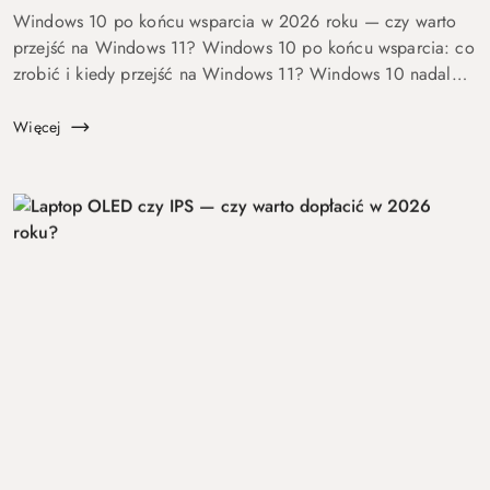
Windows 10 po końcu wsparcia w 2026 roku — czy warto
przejść na Windows 11? Windows 10 po końcu wsparcia: co
zrobić i kiedy przejść na Windows 11? Windows 10 nadal
się uruchamia. Problem w tym, że od 14 października 2025
roku robi to już bez ochrony...
Więcej