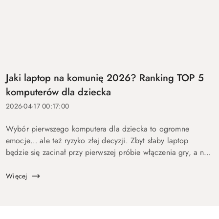
Jaki laptop na komunię 2026? Ranking TOP 5
komputerów dla dziecka
2026-04-17 00:17:00
Wybór pierwszego komputera dla dziecka to ogromne
emocje… ale też ryzyko złej decyzji. Zbyt słaby laptop
będzie się zacinał przy pierwszej próbie włączenia gry, a na
zbyt drogi wydasz pieniądze bez sensu. Dlatego
przygotowaliśmy ten p...
Więcej