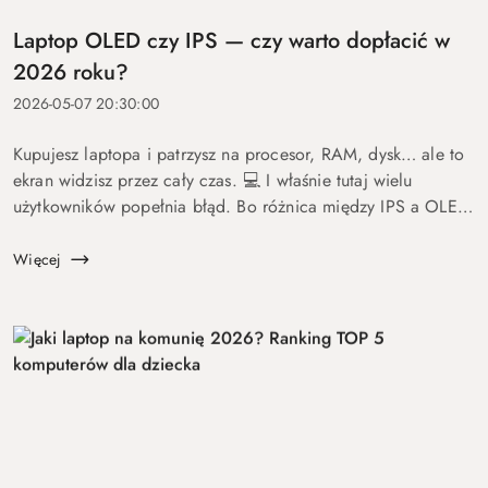
Laptop OLED czy IPS — czy warto dopłacić w
2026 roku?
2026-05-07 20:30:00
Kupujesz laptopa i patrzysz na procesor, RAM, dysk… ale to
ekran widzisz przez cały czas. 💻 I właśnie tutaj wielu
użytkowników popełnia błąd. Bo różnica między IPS a OLED
to nie detal. To coś, co wpływa na komfort pracy, oglądania
fil...
Więcej