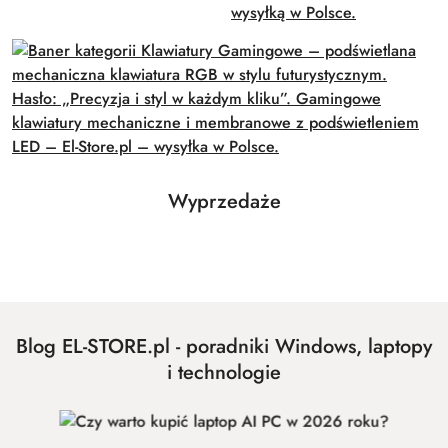
Produkty
Wyprzedaże
Pomiń karuzelę produktów
o
statusie:
Blog EL-STORE.pl - poradniki Windows, laptopy
i technologie