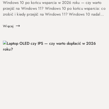
Windows 10 po końcu wsparcia w 2026 roku — czy warto
przejść na Windows 11? Windows 10 po końcu wsparcia: co
zrobić i kiedy przejść na Windows 11? Windows 10 nadal
się uruchamia. Problem w tym, że od 14 października 2025
roku robi to już bez ochrony...
Więcej