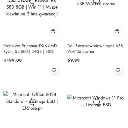
Komputer Pricemax DX6 AMD
Dell Bezprzewodowa mysz USB
Ryzen 5 5500 | 24GB | SSD
WM126 czarna
512GB | Radeon RX 580 8GB |
Cena:
Cena:
4499.00
69.99
Win 11 | Mysz+ klawiatura 3 lata
gwarancji