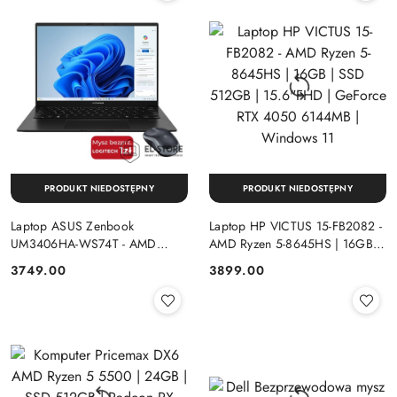
PRODUKT NIEDOSTĘPNY
PRODUKT NIEDOSTĘPNY
Laptop ASUS Zenbook
Laptop HP VICTUS 15-FB2082 -
UM3406HA-WS74T - AMD
AMD Ryzen 5-8645HS | 16GB |
Ryzen 7-8840HS | 16GB | SSD
SSD 512GB | 15.6"FHD |
Cena:
Cena:
3749.00
3899.00
512GB | 14" OLED (1920x1200)
GeForce RTX 4050 6144MB |
Dotykowa | Windows 11
Windows 11