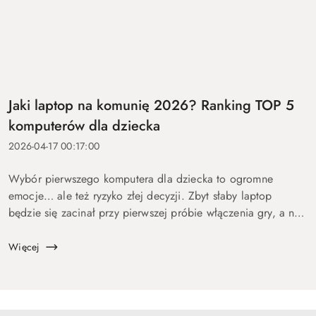
Jaki laptop na komunię 2026? Ranking TOP 5
komputerów dla dziecka
2026-04-17 00:17:00
Wybór pierwszego komputera dla dziecka to ogromne
emocje… ale też ryzyko złej decyzji. Zbyt słaby laptop
będzie się zacinał przy pierwszej próbie włączenia gry, a na
zbyt drogi wydasz pieniądze bez sensu. Dlatego
przygotowaliśmy ten p...
Więcej