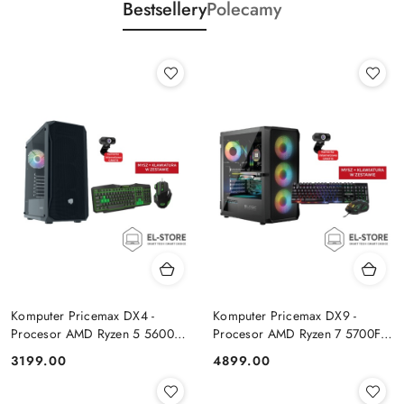
Bestsellery
Polecamy
Komputer Pricemax DX4 -
Komputer Pricemax DX9 -
Procesor AMD Ryzen 5 5600G
Procesor AMD Ryzen 7 5700F |
| Pamięć 16GB | Dysk SSD
Pamięć 24GB | Dysk SSD 1TB |
Cena:
Cena:
3199.00
4899.00
512GB Win 11 PRO
GeForce RTX 5050 8GB | Win
11