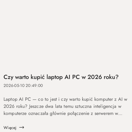
Czy warto kupić laptop AI PC w 2026 roku?
2026-05-10 20:49:00
Laptop AI PC — co to jest i czy warto kupić komputer z AI w
2026 roku? Jeszcze dwa lata temu sztuczna inteligencja w
komputerze oznaczała głównie połączenie z serwerem w
chmurze i odpowiedź po kilku sekundach oczekiwania. Dziś
coraz więcej mo...
Więcej