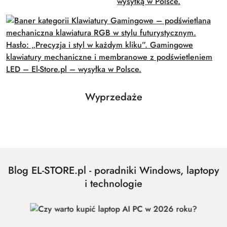
Produkty
Wyprzedaże
Pomiń karuzelę produktów
o
statusie:
Blog EL-STORE.pl - poradniki Windows, laptopy
i technologie