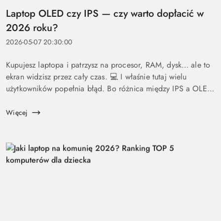
Laptop OLED czy IPS — czy warto dopłacić w
2026 roku?
2026-05-07 20:30:00
Kupujesz laptopa i patrzysz na procesor, RAM, dysk… ale to
ekran widzisz przez cały czas. 💻 I właśnie tutaj wielu
użytkowników popełnia błąd. Bo różnica między IPS a OLED
to nie detal. To coś, co wpływa na komfort pracy, oglądania
fil...
Więcej