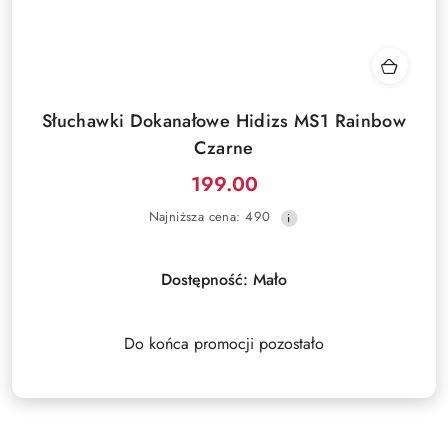
Słuchawki Dokanałowe Hidizs MS1 Rainbow
Czarne
199.00
Cena
Najniższa
Najniższa cena:
490
promocyjna:
cena
z
30
Dostępność:
Mało
dni
przed
obniżką
Do końca promocji pozostało