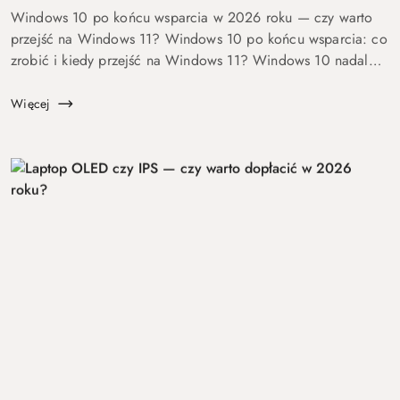
Windows 10 po końcu wsparcia w 2026 roku — czy warto
przejść na Windows 11? Windows 10 po końcu wsparcia: co
zrobić i kiedy przejść na Windows 11? Windows 10 nadal
się uruchamia. Problem w tym, że od 14 października 2025
roku robi to już bez ochrony...
Więcej