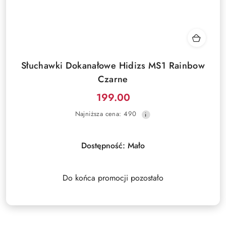
Słuchawki Dokanałowe Hidizs MS1 Rainbow
Czarne
199.00
Cena
Najniższa
Najniższa cena:
490
promocyjna:
cena
z
30
Dostępność:
Mało
dni
przed
obniżką
Do końca promocji pozostało