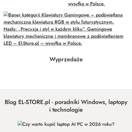
Produkty
Wyprzedaże
Pomiń karuzelę produktów
o
statusie:
Blog EL-STORE.pl - poradniki Windows, laptopy
i technologie