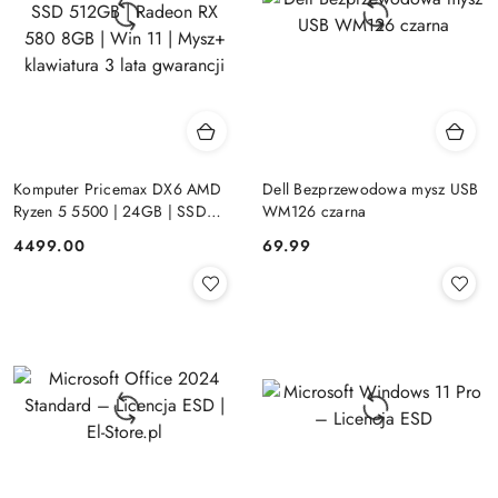
Komputer Pricemax DX6 AMD
Dell Bezprzewodowa mysz USB
Ryzen 5 5500 | 24GB | SSD
WM126 czarna
512GB | Radeon RX 580 8GB |
Cena:
Cena:
4499.00
69.99
Win 11 | Mysz+ klawiatura 3 lata
gwarancji