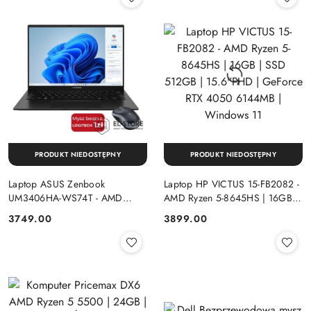
PRODUKT NIEDOSTĘPNY
PRODUKT NIEDOSTĘPNY
Laptop ASUS Zenbook
Laptop HP VICTUS 15-FB2082 -
UM3406HA-WS74T - AMD
AMD Ryzen 5-8645HS | 16GB |
Ryzen 7-8840HS | 16GB | SSD
SSD 512GB | 15.6"FHD |
Cena:
Cena:
3749.00
3899.00
512GB | 14" OLED (1920x1200)
GeForce RTX 4050 6144MB |
Dotykowa | Windows 11
Windows 11