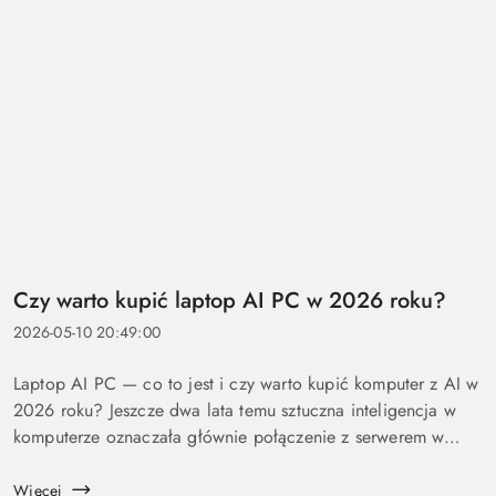
Czy warto kupić laptop AI PC w 2026 roku?
2026-05-10 20:49:00
Laptop AI PC — co to jest i czy warto kupić komputer z AI w
2026 roku? Jeszcze dwa lata temu sztuczna inteligencja w
komputerze oznaczała głównie połączenie z serwerem w
chmurze i odpowiedź po kilku sekundach oczekiwania. Dziś
coraz więcej mo...
Więcej