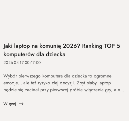
Jaki laptop na komunię 2026? Ranking TOP 5
komputerów dla dziecka
2026-04-17 00:17:00
Wybór pierwszego komputera dla dziecka to ogromne
emocje… ale też ryzyko złej decyzji. Zbyt słaby laptop
będzie się zacinał przy pierwszej próbie włączenia gry, a na
zbyt drogi wydasz pieniądze bez sensu. Dlatego
przygotowaliśmy ten p...
Więcej