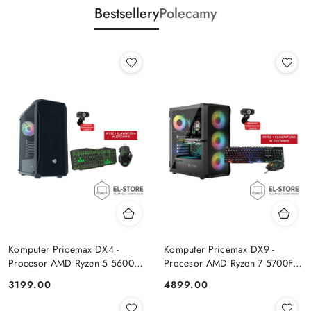
Bestsellery
Polecamy
Komputer Pricemax DX4 -
Komputer Pricemax DX9 -
Procesor AMD Ryzen 5 5600G
Procesor AMD Ryzen 7 5700F |
| Pamięć 16GB | Dysk SSD
Pamięć 24GB | Dysk SSD 1TB |
Cena:
Cena:
3199.00
4899.00
512GB Win 11 PRO
GeForce RTX 5050 8GB | Win
11