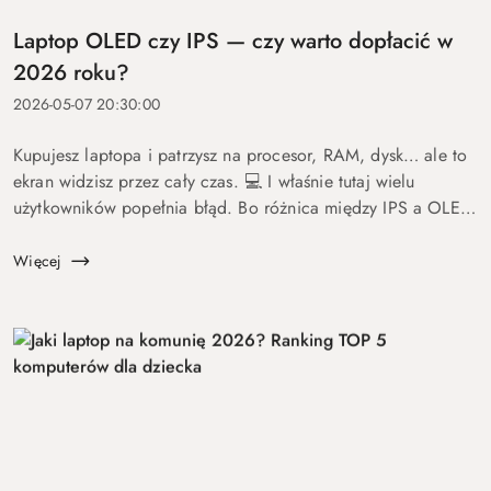
Laptop OLED czy IPS — czy warto dopłacić w
2026 roku?
2026-05-07 20:30:00
Kupujesz laptopa i patrzysz na procesor, RAM, dysk… ale to
ekran widzisz przez cały czas. 💻 I właśnie tutaj wielu
użytkowników popełnia błąd. Bo różnica między IPS a OLED
to nie detal. To coś, co wpływa na komfort pracy, oglądania
fil...
Więcej