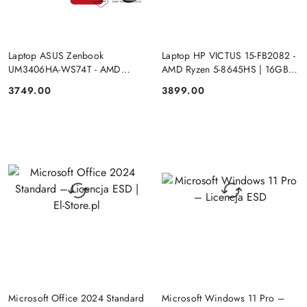
PRODUKT NIEDOSTĘPNY
PRODUKT NIEDOSTĘPNY
Laptop ASUS Zenbook
Laptop HP VICTUS 15-FB2082 -
UM3406HA-WS74T - AMD
AMD Ryzen 5-8645HS | 16GB |
Ryzen 7-8840HS | 16GB | SSD
SSD 512GB | 15.6"FHD |
3749.00
3899.00
Cena:
Cena:
512GB | 14" OLED (1920x1200)
GeForce RTX 4050 6144MB |
Dotykowa | Windows 11
Windows 11
DO KOSZYKA
DO KOSZYKA
Microsoft Office 2024 Standard
Microsoft Windows 11 Pro –