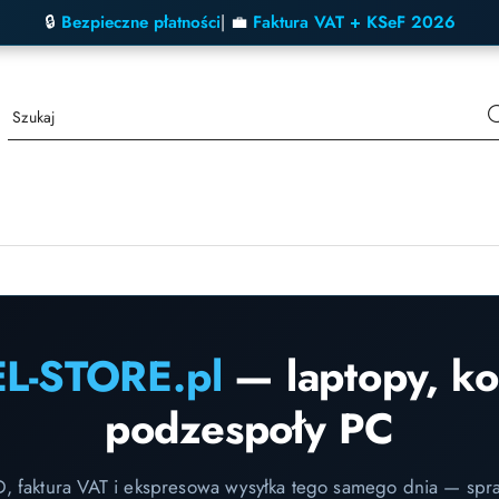
🔒
Bezpieczne płatności
| 💼
Faktura VAT + KSeF 2026
EL-STORE.pl
— laptopy, k
podzespoły PC
D, faktura VAT i ekspresowa wysyłka tego samego dnia — spr