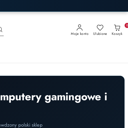
Moje konto
Ulubione
Koszyk
omputery gamingowe i
awdzony polski sklep