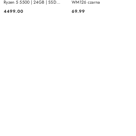
Ryzen 5 5500 | 24GB | SSD
WM126 czarna
512GB | Radeon RX 580 8GB |
4499.00
69.99
Cena:
Cena:
Win 11 | Mysz+ klawiatura 3 lata
gwarancji