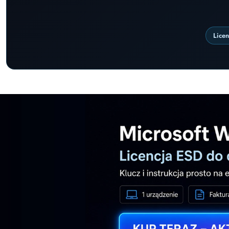
Lice
Pomiń karuzelę promocyjną