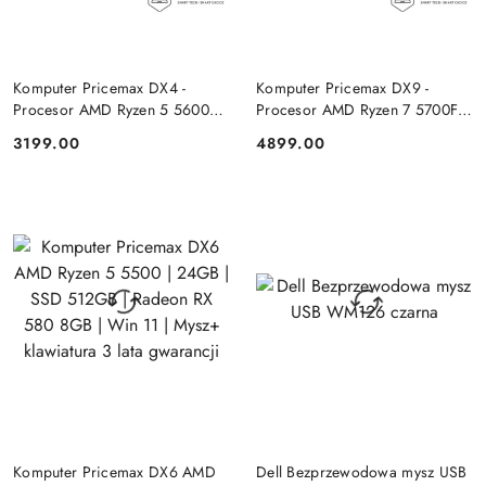
DO KOSZYKA
DO KOSZYKA
Komputer Pricemax DX4 -
Komputer Pricemax DX9 -
Procesor AMD Ryzen 5 5600G
Procesor AMD Ryzen 7 5700F |
| Pamięć 16GB | Dysk SSD
Pamięć 24GB | Dysk SSD 1TB |
3199.00
4899.00
Cena:
Cena:
512GB Win 11 PRO
GeForce RTX 5050 8GB | Win
11
DO KOSZYKA
DO KOSZYKA
Komputer Pricemax DX6 AMD
Dell Bezprzewodowa mysz USB