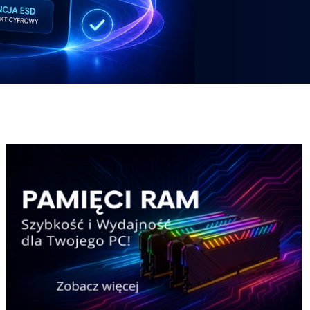
Potezny-zestaw-Pricemax
Laptop-HP
Potezny-zestaw-Pricemax
Laptop-HP