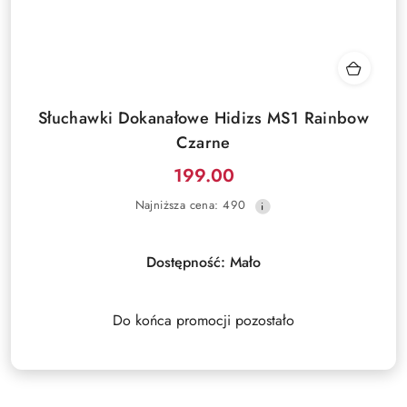
Słuchawki Dokanałowe Hidizs MS1 Rainbow
Czarne
199.00
Cena
Najniższa
Najniższa cena:
490
promocyjna:
cena
z
30
Dostępność:
Mało
dni
przed
obniżką
Do końca promocji pozostało