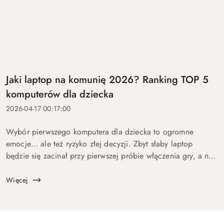
Jaki laptop na komunię 2026? Ranking TOP 5
komputerów dla dziecka
2026-04-17 00:17:00
Wybór pierwszego komputera dla dziecka to ogromne
emocje… ale też ryzyko złej decyzji. Zbyt słaby laptop
będzie się zacinał przy pierwszej próbie włączenia gry, a na
zbyt drogi wydasz pieniądze bez sensu. Dlatego
przygotowaliśmy ten p...
Więcej