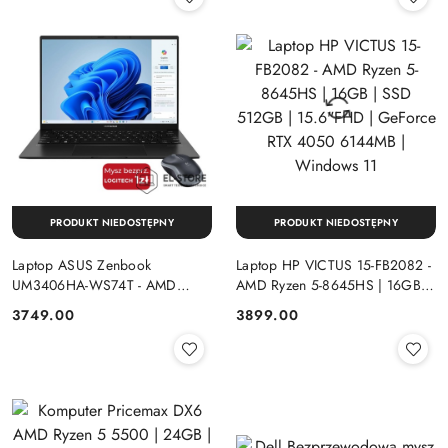
PRODUKT NIEDOSTĘPNY
PRODUKT NIEDOSTĘPNY
Laptop ASUS Zenbook
Laptop HP VICTUS 15-FB2082 -
UM3406HA-WS74T - AMD
AMD Ryzen 5-8645HS | 16GB |
Ryzen 7-8840HS | 16GB | SSD
SSD 512GB | 15.6"FHD |
Cena:
Cena:
3749.00
3899.00
512GB | 14" OLED (1920x1200)
GeForce RTX 4050 6144MB |
Dotykowa | Windows 11
Windows 11