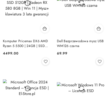
Komputer Pricemax DX6 AMD
Dell Bezprzewodowa mysz USB
Ryzen 5 5500 | 24GB | SSD
WM126 czarna
512GB | Radeon RX 580 8GB |
Cena:
Cena:
4499.00
69.99
Win 11 | Mysz+ klawiatura 3 lata
gwarancji