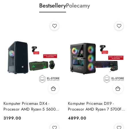
Bestsellery
Polecamy
Komputer Pricemax DX4 -
Komputer Pricemax DX9 -
Procesor AMD Ryzen 5 5600G
Procesor AMD Ryzen 7 5700F |
| Pamięć 16GB | Dysk SSD
Pamięć 24GB | Dysk SSD 1TB |
Cena:
Cena:
3199.00
4899.00
512GB Win 11 PRO
GeForce RTX 5050 8GB | Win
11