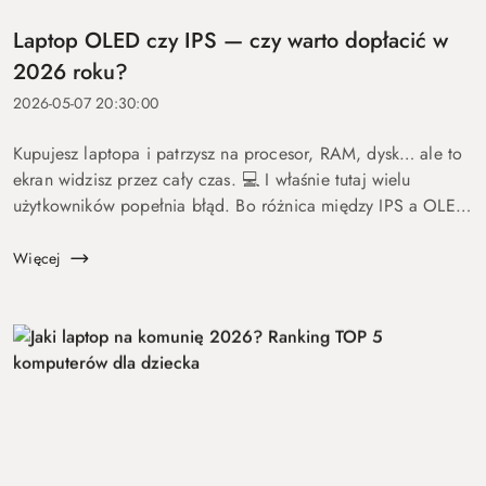
Laptop OLED czy IPS — czy warto dopłacić w
2026 roku?
2026-05-07 20:30:00
Kupujesz laptopa i patrzysz na procesor, RAM, dysk… ale to
ekran widzisz przez cały czas. 💻 I właśnie tutaj wielu
użytkowników popełnia błąd. Bo różnica między IPS a OLED
to nie detal. To coś, co wpływa na komfort pracy, oglądania
fil...
Więcej