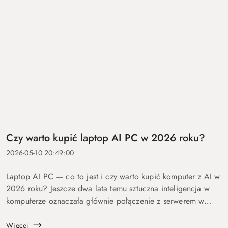
Czy warto kupić laptop AI PC w 2026 roku?
2026-05-10 20:49:00
Laptop AI PC — co to jest i czy warto kupić komputer z AI w
2026 roku? Jeszcze dwa lata temu sztuczna inteligencja w
komputerze oznaczała głównie połączenie z serwerem w
chmurze i odpowiedź po kilku sekundach oczekiwania. Dziś
coraz więcej mo...
Więcej