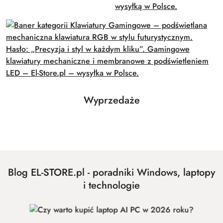
Produkty
Wyprzedaże
Pomiń karuzelę produktów
o
statusie:
Blog EL-STORE.pl - poradniki Windows, laptopy
i technologie