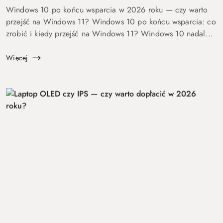
Windows 10 po końcu wsparcia w 2026 roku — czy warto
przejść na Windows 11? Windows 10 po końcu wsparcia: co
zrobić i kiedy przejść na Windows 11? Windows 10 nadal
się uruchamia. Problem w tym, że od 14 października 2025
roku robi to już bez ochrony...
Więcej