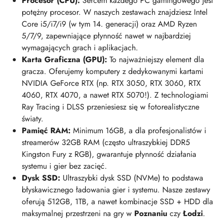
Procesor (CPU):
Sercem każdego PC gamingowego jest
potężny procesor. W naszych zestawach znajdziesz Intel
Core i5/i7/i9 (w tym 14. generacji) oraz AMD Ryzen
5/7/9, zapewniające płynność nawet w najbardziej
wymagających grach i aplikacjach.
Karta Graficzna (GPU):
To najważniejszy element dla
gracza. Oferujemy komputery z dedykowanymi kartami
NVIDIA GeForce RTX (np. RTX 3050, RTX 3060, RTX
4060, RTX 4070, a nawet RTX 5070!). Z technologiami
Ray Tracing i DLSS przeniesiesz się w fotorealistyczne
światy.
Pamięć RAM:
Minimum 16GB, a dla profesjonalistów i
streamerów 32GB RAM (często ultraszybkiej DDR5
Kingston Fury z RGB), gwarantuje płynność działania
systemu i gier bez zacięć.
Dysk SSD:
Ultraszybki dysk SSD (NVMe) to podstawa
błyskawicznego ładowania gier i systemu. Nasze zestawy
oferują 512GB, 1TB, a nawet kombinacje SSD + HDD dla
maksymalnej przestrzeni na gry w
Poznaniu
czy
Łodzi
.