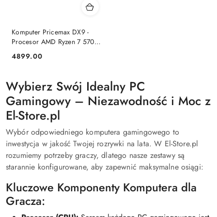
Komputer Pricemax DX9 -
Procesor AMD Ryzen 7 5700F
| Pamięć 24GB | Dysk SSD
4899.00
Cena:
1TB | GeForce RTX 5050 8GB
| Win 11
Wybierz Swój Idealny PC
Gamingowy – Niezawodność i Moc z
El-Store.pl
Wybór odpowiedniego komputera gamingowego to
inwestycja w jakość Twojej rozrywki na lata. W El-Store.pl
rozumiemy potrzeby graczy, dlatego nasze zestawy są
starannie konfigurowane, aby zapewnić maksymalne osiągi:
Kluczowe Komponenty Komputera dla
Gracza: