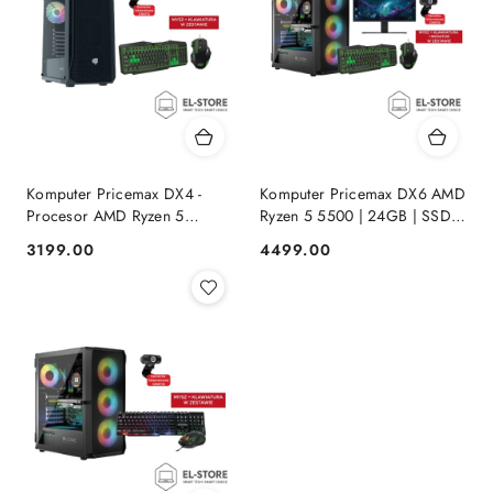
Komputer Pricemax DX4 -
Komputer Pricemax DX6 AMD
Procesor AMD Ryzen 5
Ryzen 5 5500 | 24GB | SSD
5600G | Pamięć 16GB | Dysk
512GB | Radeon RX 580 8GB
3199.00
4499.00
Cena:
Cena:
SSD 512GB Win 11 PRO
| Win 11 | Mysz+ klawiatura 3
lata gwarancji