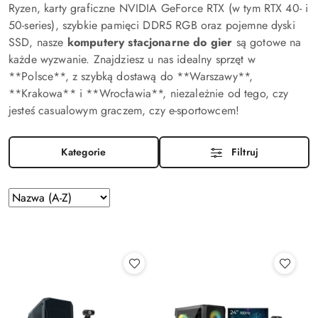
Ryzen, karty graficzne NVIDIA GeForce RTX (w tym RTX 40- i
50-series), szybkie pamięci DDR5 RGB oraz pojemne dyski
SSD, nasze
komputery stacjonarne do gier
są gotowe na
każde wyzwanie. Znajdziesz u nas idealny sprzęt w
**Polsce**, z szybką dostawą do **Warszawy**,
**Krakowa** i **Wrocławia**, niezależnie od tego, czy
jesteś casualowym graczem, czy e-sportowcem!
Kategorie
Filtruj
Zastosowano
Sortuj
według
sortowanie:
Nazwa
(A-
Z).