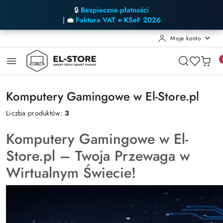
🔒
Bezpieczne płatności
| 💼
Faktura VAT + KSeF 2026
Moje konto
Przejdź do treści głównej
Przejdź do wyszukiwarki
Przejdź do moje konto
Przejdź do menu głównego
Przejdź do stopki
Komputery Gamingowe w El-Store.pl
Liczba produktów:
3
Komputery Gamingowe w El-
Store.pl – Twoja Przewaga w
Wirtualnym Świecie!