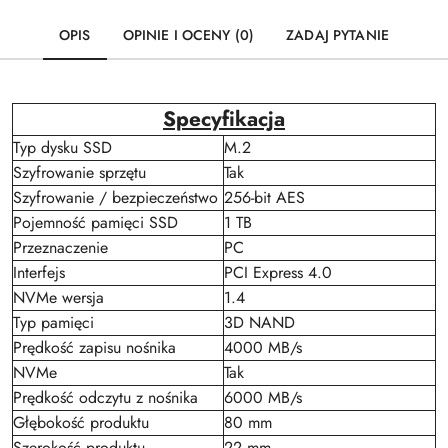
OPIS
OPINIE I OCENY (0)
ZADAJ PYTANIE
Specyfikacja
Typ dysku SSD
M.2
Szyfrowanie sprzętu
Tak
Szyfrowanie / bezpieczeństwo
256-bit AES
Pojemność pamięci SSD
1 TB
Przeznaczenie
PC
Interfejs
PCI Express 4.0
NVMe wersja
1.4
Typ pamięci
3D NAND
Prędkość zapisu nośnika
4000 MB/s
NVMe
Tak
Prędkość odczytu z nośnika
6000 MB/s
Głębokość produktu
80 mm
Szerokość produktu
22 mm