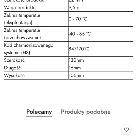
Waga produktu
9,5 g
Zakres temperatur
0 - 70 °C
(eksploatacja)
Zakres temperatur
-40 - 85 °C
(przechowywanie)
Kod zharmonizowanego
84717070
systemu (HS)
Szerokość
130mm
Długość
16mm
Wysokość
105mm
Produkty
Produkty
Polecamy
Produkty podobne
Pomiń karuzelę produktów
o
o
statusie:
statusie: