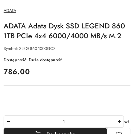
NAZWA
ADATA
PRODUCENTA:
ADATA Adata Dysk SSD LEGEND 860
1TB PCIe 4x4 6000/4000 MB/s M.2
Symbol:
SLEG-860-1000GCS
Dostępność:
Duża dostępność
cena:
786.00
Ilość
szt.