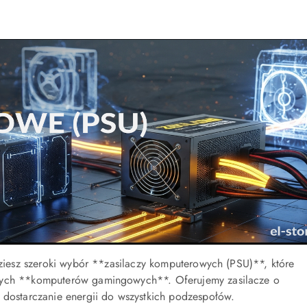
dziesz szeroki wybór **zasilaczy komputerowych (PSU)**, które
żnych **komputerów gamingowych**. Oferujemy zasilacze o
 dostarczanie energii do wszystkich podzespołów.