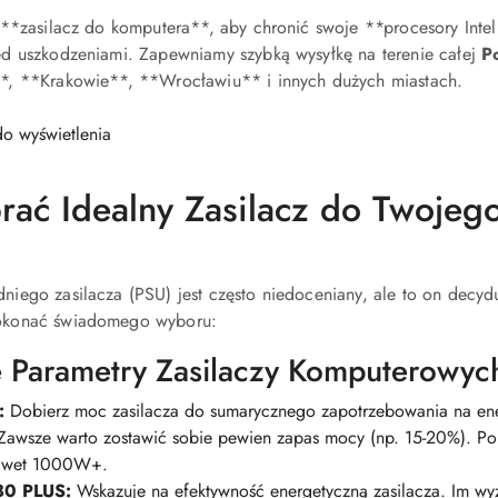
 **zasilacz do komputera**, aby chronić swoje **procesory Int
d uszkodzeniami. Zapewniamy szybką wysyłkę na terenie całej
Po
, **Krakowie**, **Wrocławiu** i innych dużych miastach.
o wyświetlenia
rać Idealny Zasilacz do Twojeg
ego zasilacza (PSU) jest często niedoceniany, ale to on decydu
konać świadomego wyboru:
 Parametry Zasilaczy Komputerowyc
:
Dobierz moc zasilacza do sumarycznego zapotrzebowania na en
 Zawsze warto zostawić sobie pewien zapas mocy (np. 15-20%). 
awet 1000W+.
 80 PLUS:
Wskazuje na efektywność energetyczną zasilacza. Im wyższ