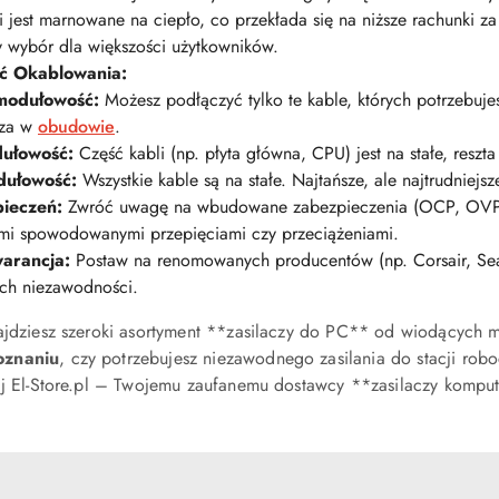
i jest marnowane na ciepło, co przekłada się na niższe rachunki za
y wybór dla większości użytkowników.
ć Okablowania:
modułowość:
Możesz podłączyć tylko te kable, których potrzebuje
rza w
obudowie
.
ułowość:
Część kabli (np. płyta główna, CPU) jest na stałe, reszta
ułowość:
Wszystkie kable są na stałe. Najtańsze, ale najtrudniejsz
ieczeń:
Zwróć uwagę na wbudowane zabezpieczenia (OCP, OVP, 
mi spowodowanymi przepięciami czy przeciążeniami.
arancja:
Postaw na renomowanych producentów (np. Corsair, Seas
ich niezawodności.
ajdziesz szeroki asortyment **zasilaczy do PC** od wiodących 
oznaniu
, czy potrzebujesz niezawodnego zasilania do stacji rob
faj El-Store.pl – Twojemu zaufanemu dostawcy **zasilaczy komp