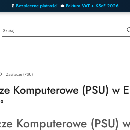
🔒
Bezpieczne płatności
| 💼
Faktura VAT + KSeF 2026
Zasilacze (PSU)
cze Komputerowe (PSU) w El
:
0
cze Komputerowe (PSU) w 