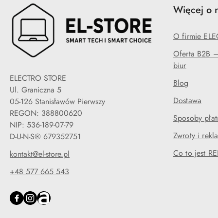
Więcej o 
O firmie EL
Oferta B2B — 
biur
ELECTRO STORE
Blog
Ul. Graniczna 5
Dostawa
05-126 Stanisławów Pierwszy
REGON: 388800620
Sposoby płat
NIP: 536-189-07-79
Zwroty i rekl
D-U-N-S® 679352751
Co to jest 
kontakt@el-store.pl
+48 577 665 543