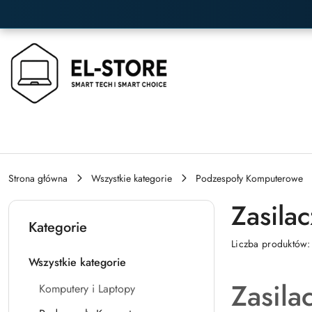
Przejdź do treści głównej
Przejdź do wyszukiwarki
Przejdź do moje konto
Przejdź do menu głównego
Przejdź do stopki
Strona główna
Wszystkie kategorie
Podzespoły Komputerowe
Zasila
Kategorie
Liczba produktów
Wszystkie kategorie
Zasila
Komputery i Laptopy