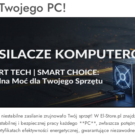
 Twojego PC!
niestabilne zasilanie zrujnowało Twój sprzęt! W El-Store.pl znaj
 stabilnej i bezpiecznej pracy każdego **PC**, zwłaszcza potę
rtyfikatach efektywności energetycznej, gwarantujące niezawodne