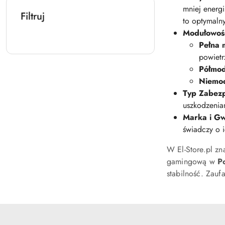
mniej energi
Filtruj
to optymaln
Modułowoś
Pełna 
powiet
Półmod
Niemod
Typ Zabezp
uszkodzenia
Marka i Gw
świadczy o 
W El-Store.pl zn
gamingową w
P
stabilność. Zau