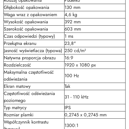
Rodzaj opakowania
Pudełko
Głębokość opakowania
130 mm
Waga wraz z opakowaniem
4,6 kg
Wysokość opakowania
392 mm
Szerokość opakowania
603 mm
Czas odpowiedzi (typowy)
1 ms
Przekątna ekranu
23,8"
Jasność wyświetlacza (typowa)
250 cd/m²
Natywna proporcja obrazu
16:9
Rozdzielczość
1920 x 1080 px
Maksymalna częstotliwość
100 Hz
odświeżania
Ekran matowy
Tak
Częstotliwość odświeżania
31 - 110 kHz
poziomego
Typ matrycy
IPS
Rozmiar plamki
0,2745 x 0,2745 mm
Współczynnik kontrastu
1300:1
(typowy)