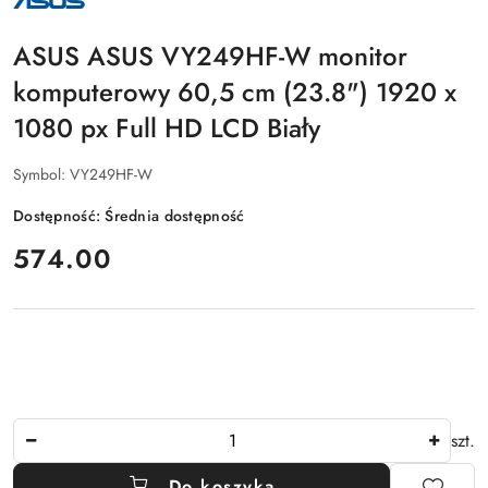
PRODUCENTA:
ASUS
ASUS ASUS VY249HF-W monitor
komputerowy 60,5 cm (23.8") 1920 x
1080 px Full HD LCD Biały
Symbol:
VY249HF-W
Dostępność:
Średnia dostępność
cena:
574.00
Ilość
szt.
Do koszyka