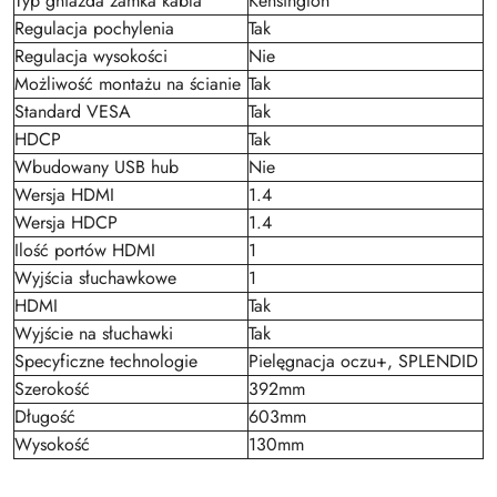
Typ gniazda zamka kabla
Kensington
Regulacja pochylenia
Tak
Regulacja wysokości
Nie
Możliwość montażu na ścianie
Tak
Standard VESA
Tak
HDCP
Tak
Wbudowany USB hub
Nie
Wersja HDMI
1.4
Wersja HDCP
1.4
Ilość portów HDMI
1
Wyjścia słuchawkowe
1
HDMI
Tak
Wyjście na słuchawki
Tak
Specyficzne technologie
Pielęgnacja oczu+, SPLENDID
Szerokość
392mm
Długość
603mm
Wysokość
130mm