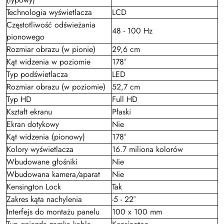
Technologia wyświetlacza
LCD
Częstotliwość odświeżania
48 - 100 Hz
pionowego
Rozmiar obrazu (w pionie)
29,6 cm
Kąt widzenia w poziomie
178°
Typ podświetlacza
LED
Rozmiar obrazu (w poziomie)
52,7 cm
Typ HD
Full HD
Kształt ekranu
Płaski
Ekran dotykowy
Nie
Kąt widzenia (pionowy)
178°
Kolory wyświetlacza
16.7 miliona kolorów
Wbudowane głośniki
Nie
Wbudowana kamera/aparat
Nie
Kensington Lock
Tak
Zakres kąta nachylenia
-5 - 22°
Interfejs do montażu panelu
100 x 100 mm