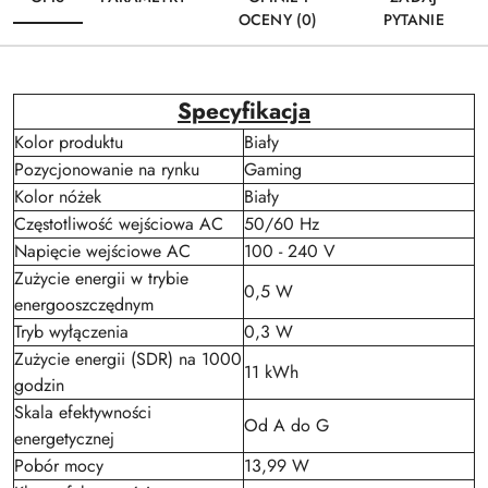
OCENY (0)
PYTANIE
Specyfikacja
Kolor produktu
Biały
Pozycjonowanie na rynku
Gaming
Kolor nóżek
Biały
Częstotliwość wejściowa AC
50/60 Hz
Napięcie wejściowe AC
100 - 240 V
Zużycie energii w trybie
0,5 W
energooszczędnym
Tryb wyłączenia
0,3 W
Zużycie energii (SDR) na 1000
11 kWh
godzin
Skala efektywności
Od A do G
energetycznej
Pobór mocy
13,99 W