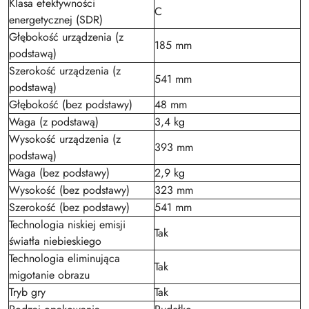
Klasa efektywności
C
energetycznej (SDR)
Głębokość urządzenia (z
185 mm
podstawą)
Szerokość urządzenia (z
541 mm
podstawą)
Głębokość (bez podstawy)
48 mm
Waga (z podstawą)
3,4 kg
Wysokość urządzenia (z
393 mm
podstawą)
Waga (bez podstawy)
2,9 kg
Wysokość (bez podstawy)
323 mm
Szerokość (bez podstawy)
541 mm
Technologia niskiej emisji
Tak
światła niebieskiego
Technologia eliminująca
Tak
migotanie obrazu
Tryb gry
Tak