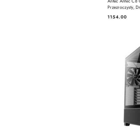
Antec Antec C8 
Przezroczysty, 
1154.00
Cena: