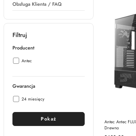
Obsługa Klienta / FAQ
Filtruj
Producent
Producent:
Antec
Gwarancja
Gwarancja:
24 miesięcy
Pokaż
Antec Antec FLU
Drewno