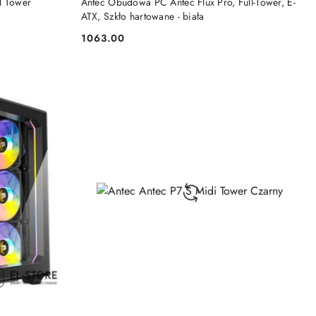
l Tower
Antec Obudowa PC Antec Flux Pro, Full-Tower, E-
ATX, Szkło hartowane - biała
1063.00
Cena: