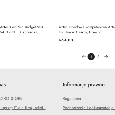
DO KOSZYKA
DO KOSZYKA
Antec Geh Mid Budget VSK-
Antec Obudowa komputerowa Ant
-ATX o.N. BK sprzedaż
Full Tower Czarny, Drewno
664.00
Cena:
1
2
nas
Informacje prawne
ECTRO STORE
Regulamin
sprzęt IT dla firm, szkół i
Pochodzenie i dokumentacja l