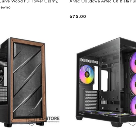
Curve Wood Full Tower Czarny,
Antec Obudowa Antec C8 Biała Ful
Drewno
675.00
Cena: