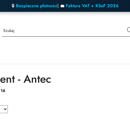
🔒
Bezpieczne płatności
| 💼
Faktura VAT + KSeF 2026
ent - Antec
:
16