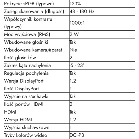
Pokrycie sRGB (typowe)
123%
Zasięg skanowania (długość)
48 - 180 Hz
Współczynnik kontrastu
1000:1
(typowy)
Moc wyjściowa (RMS)
2 W
Wbudowane głośniki
Tak
Wbudowana kamera/aparat
Nie
Ilość głośników
2
Zakres kąta nachylenia
-5 - 23°
Regulacja pochylenia
Tak
Wersja DisplayPort
1.2
Ilość DisplayPort
1
Wyjście na słuchawki
Tak
Ilość portów HDMI
2
HDMI
Tak
Wersja HDMI
1.2
Wyjścia słuchawkowe
1
Tryby kolorów wideo
DCI-P3