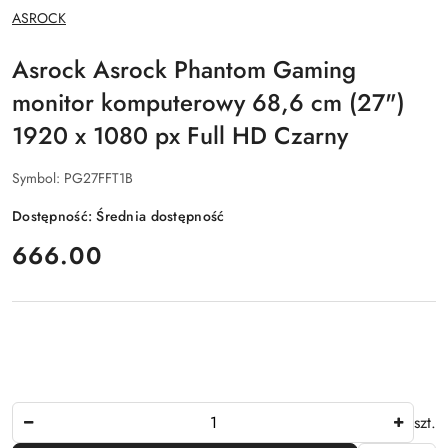
NAZWA
ASROCK
PRODUCENTA:
Asrock Asrock Phantom Gaming
monitor komputerowy 68,6 cm (27")
1920 x 1080 px Full HD Czarny
Symbol:
PG27FFT1B
Dostępność:
Średnia dostępność
cena:
666.00
Ilość
szt.