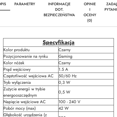
PIS
PARAMETRY
INFORMACJE
OPINIE
ZADA
DOT.
I
PYTAN
BEZPIECZEŃSTWA
OCENY
(0)
Specyfikacja
Kolor produktu
Czarny
Pozycjonowanie na rynku
Gaming
Kolor nóżek
Czarny
Prąd wejściowy
1.5 A
Częstotliwość wejściowa AC
50/60 Hz
Tryb wyłączenia
0,3 W
Zużycie energii w trybie
0,5 W
energooszczędnym
Napięcie wejściowe AC
100 - 240 V
Pobór mocy (max)
42 W
Głębokość urządzenia (z