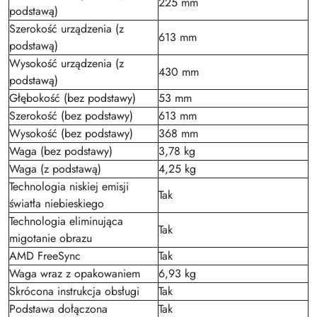
225 mm
podstawą)
Szerokość urządzenia (z
613 mm
podstawą)
Wysokość urządzenia (z
430 mm
podstawą)
Głębokość (bez podstawy)
53 mm
Szerokość (bez podstawy)
613 mm
Wysokość (bez podstawy)
368 mm
Waga (bez podstawy)
3,78 kg
Waga (z podstawą)
4,25 kg
Technologia niskiej emisji
Tak
światła niebieskiego
Technologia eliminująca
Tak
migotanie obrazu
AMD FreeSync
Tak
Waga wraz z opakowaniem
6,93 kg
Skrócona instrukcja obsługi
Tak
Podstawa dołączona
Tak