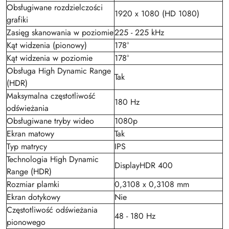
Obsługiwane rozdzielczości
1920 x 1080 (HD 1080)
grafiki
Zasięg skanowania w poziomie
225 - 225 kHz
Kąt widzenia (pionowy)
178°
Kąt widzenia w poziomie
178°
Obsługa High Dynamic Range
Tak
(HDR)
Maksymalna częstotliwość
180 Hz
odświeżania
Obsługiwane tryby wideo
1080p
Ekran matowy
Tak
Typ matrycy
IPS
Technologia High Dynamic
DisplayHDR 400
Range (HDR)
Rozmiar plamki
0,3108 x 0,3108 mm
Ekran dotykowy
Nie
Częstotliwość odświeżania
48 - 180 Hz
pionowego