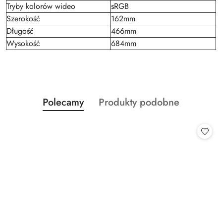
Tryby kolorów wideo
sRGB
Szerokość
162mm
Długość
466mm
Wysokość
684mm
Produkty
Produkty
Polecamy
Produkty podobne
Pomiń karuzelę produktów
o
o
statusie:
statusie: