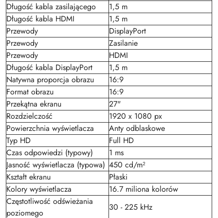
Długość kabla zasilającego
1,5 m
Długość kabla HDMI
1,5 m
Przewody
DisplayPort
Przewody
Zasilanie
Przewody
HDMI
Długość kabla DisplayPort
1,5 m
Natywna proporcja obrazu
16:9
Format obrazu
16:9
Przekątna ekranu
27"
Rozdzielczość
1920 x 1080 px
Powierzchnia wyświetlacza
Anty odblaskowe
Typ HD
Full HD
Czas odpowiedzi (typowy)
1 ms
Jasność wyświetlacza (typowa)
450 cd/m²
Kształt ekranu
Płaski
Kolory wyświetlacza
16.7 miliona kolorów
Częstotliwość odświeżania
30 - 225 kHz
poziomego