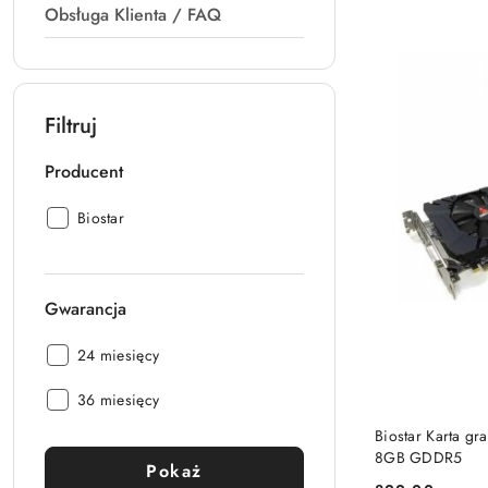
Obsługa Klienta / FAQ
Filtruj
Producent
Producent:
Biostar
Gwarancja
Gwarancja:
24 miesięcy
Gwarancja:
36 miesięcy
PRO
Biostar Karta g
8GB GDDR5
Pokaż