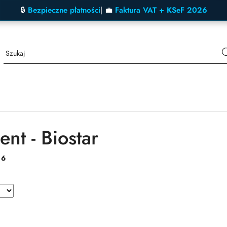
🔒
Bezpieczne płatności
| 💼
Faktura VAT + KSeF 2026
nt - Biostar
:
6