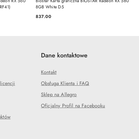
Radeon RX 560
Biostar Karta graficzna BIOSTAR Radeon RX 580
RF41)
8GB White D5
837.00
Cena:
Dane kontaktowe
Kontakt
icencji
Obsługa Klienta i FAQ
Sklep na Allegro
Oficjalny Profil na Facebooku
uktów