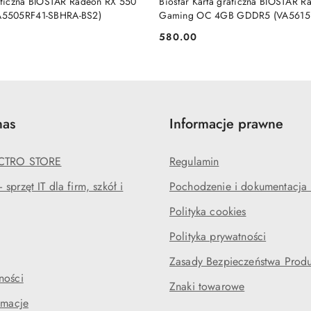
raficzna BIOSTAR Radeon RX 550
Biostar Karta graficzna BIOSTAR 
5505RF41-SBHRA-BS2)
Gaming OC 4GB GDDR5 (VA5615
580.00
Cena:
nas
Informacje prawne
ECTRO STORE
Regulamin
sprzęt IT dla firm, szkół i
Pochodzenie i dokumentacja l
Polityka cookies
Polityka prywatności
Zasady Bezpieczeństwa Prod
ności
Znaki towarowe
amacje