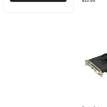
822.00
Cena:
PRO