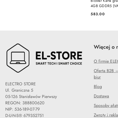
Biostar Karta g
4GB GDDR5 (VA
583.00
Cena:
Więcej o 
O firmie EL
Oferta B2B — 
biur
ELECTRO STORE
Blog
Ul. Graniczna 5
Dostawa
05-126 Stanisławów Pierwszy
REGON: 388800620
Sposoby płat
NIP: 536-189-07-79
Zwroty i rekl
D-U-N-S® 679352751