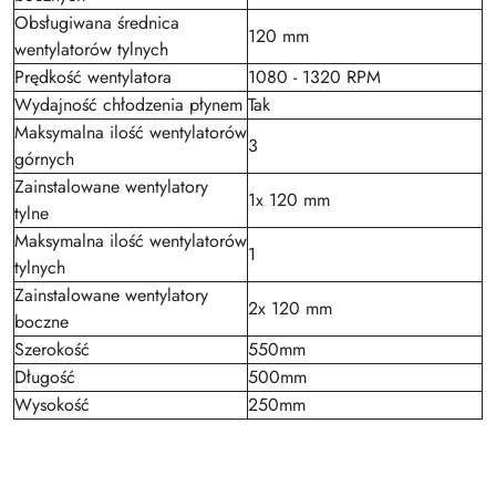
Obsługiwana średnica
120 mm
wentylatorów tylnych
Prędkość wentylatora
1080 - 1320 RPM
Wydajność chłodzenia płynem
Tak
Maksymalna ilość wentylatorów
3
górnych
Zainstalowane wentylatory
1x 120 mm
tylne
Maksymalna ilość wentylatorów
1
tylnych
Zainstalowane wentylatory
2x 120 mm
boczne
Szerokość
550mm
Długość
500mm
Wysokość
250mm