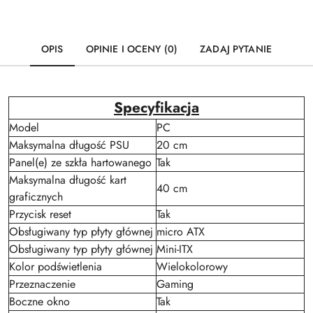
OPIS
OPINIE I OCENY (0)
ZADAJ PYTANIE
Specyfikacja
Model
PC
Maksymalna długość PSU
20 cm
Panel(e) ze szkła hartowanego
Tak
Maksymalna długość kart
40 cm
graficznych
Przycisk reset
Tak
Obsługiwany typ płyty głównej
micro ATX
Obsługiwany typ płyty głównej
Mini-ITX
Kolor podświetlenia
Wielokolorowy
Przeznaczenie
Gaming
Boczne okno
Tak