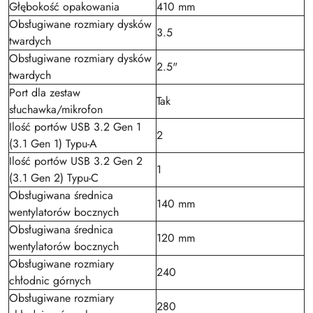
Głębokość opakowania
410 mm
Obsługiwane rozmiary dysków
3.5
twardych
Obsługiwane rozmiary dysków
2.5"
twardych
Port dla zestaw
Tak
słuchawka/mikrofon
Ilość portów USB 3.2 Gen 1
2
(3.1 Gen 1) Typu-A
Ilość portów USB 3.2 Gen 2
1
(3.1 Gen 2) Typu-C
Obsługiwana średnica
140 mm
wentylatorów bocznych
Obsługiwana średnica
120 mm
wentylatorów bocznych
Obsługiwane rozmiary
240
chłodnic górnych
Obsługiwane rozmiary
280