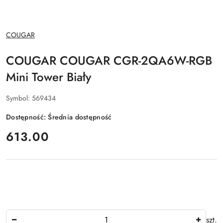
NAZWA
COUGAR
PRODUCENTA:
COUGAR COUGAR CGR-2QA6W-RGB
Mini Tower Biały
Symbol:
569434
Dostępność:
Średnia dostępność
cena:
613.00
Ilość
szt.