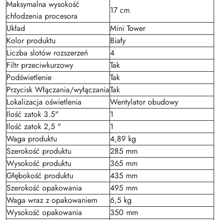
Maksymalna wysokość
17 cm
chłodzenia procesora
Układ
Mini Tower
Kolor produktu
Biały
Liczba slotów rozszerzeń
4
Filtr przeciwkurzowy
Tak
Podświetlenie
Tak
Przycisk Włączania/wyłączania
Tak
Lokalizacja oświetlenia
Wentylator obudowy
Ilość zatok 3.5"
1
Ilość zatok 2,5 "
1
Waga produktu
4,89 kg
Szerokość produktu
285 mm
Wysokość produktu
365 mm
Głębokość produktu
435 mm
Szerokość opakowania
495 mm
Waga wraz z opakowaniem
6,5 kg
Wysokość opakowania
350 mm