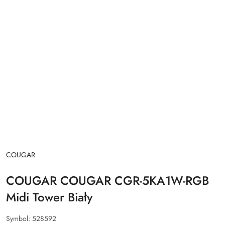
NAZWA
COUGAR
PRODUCENTA:
COUGAR COUGAR CGR-5KA1W-RGB
Midi Tower Biały
Symbol:
528592