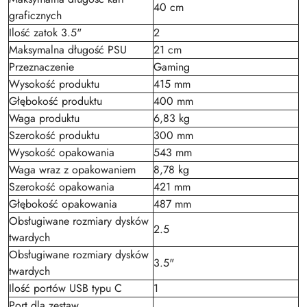
40 cm
graficznych
Ilość zatok 3.5"
2
Maksymalna długość PSU
21 cm
Przeznaczenie
Gaming
Wysokość produktu
415 mm
Głębokość produktu
400 mm
Waga produktu
6,83 kg
Szerokość produktu
300 mm
Wysokość opakowania
543 mm
Waga wraz z opakowaniem
8,78 kg
Szerokość opakowania
421 mm
Głębokość opakowania
487 mm
Obsługiwane rozmiary dysków
2.5
twardych
Obsługiwane rozmiary dysków
3.5"
twardych
Ilość portów USB typu C
1
Port dla zestaw