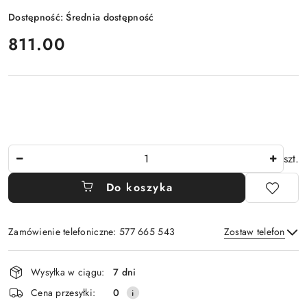
Dostępność:
Średnia dostępność
cena:
811.00
Ilość
szt.
Do koszyka
Zamówienie telefoniczne: 577 665 543
Zostaw telefon
Dostępność
Wysyłka w ciągu:
7 dni
i
Wyślij
Cena przesyłki:
0
dostawa