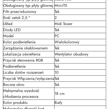
Obsługiwany typ płyty głównej
Mini-ITX
Filtr przeciwkurzowy
Tak
Ilość zatok 2,5 "
2
Układ
Midi Tower
Diody LED
Tak
Model
PC
Kolor podświetlenia
Wielokolorowy
Zarządzanie okablowaniem
Tak
Lokalizacja oświetlenia
Wentylator obudowy
Przycisk sterowania RGB
Tak
Podświetlenie
Tak
Liczba slotów rozszerzeń
10
Przycisk Włączania/wyłączania
Tak
Boczne okno
Tak
Maksymalna wysokość
18 cm
chłodzenia procesora
Kolor produktu
Biały
Maksymalna długość kart