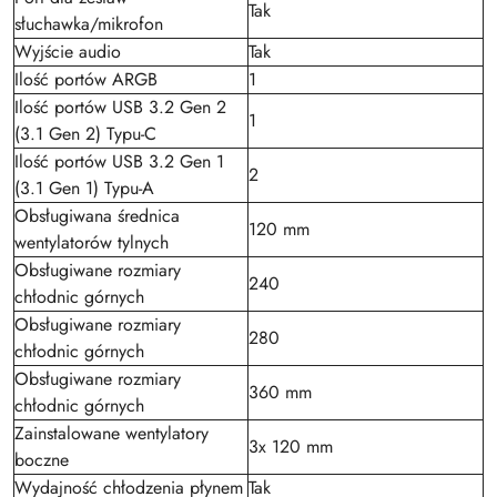
Tak
słuchawka/mikrofon
Wyjście audio
Tak
Ilość portów ARGB
1
Ilość portów USB 3.2 Gen 2
1
(3.1 Gen 2) Typu-C
Ilość portów USB 3.2 Gen 1
2
(3.1 Gen 1) Typu-A
Obsługiwana średnica
120 mm
wentylatorów tylnych
Obsługiwane rozmiary
240
chłodnic górnych
Obsługiwane rozmiary
280
chłodnic górnych
Obsługiwane rozmiary
360 mm
chłodnic górnych
Zainstalowane wentylatory
3x 120 mm
boczne
Wydajność chłodzenia płynem
Tak