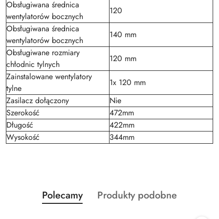
Obsługiwana średnica
120
wentylatorów bocznych
Obsługiwana średnica
140 mm
wentylatorów bocznych
Obsługiwane rozmiary
120 mm
chłodnic tylnych
Zainstalowane wentylatory
1x 120 mm
tylne
Zasilacz dołączony
Nie
Szerokość
472mm
Długość
422mm
Wysokość
344mm
Produkty
Produkty
Polecamy
Produkty podobne
Pomiń karuzelę produktów
o
o