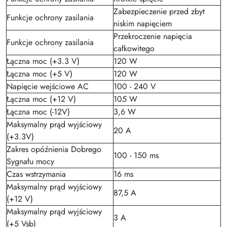
Zabezpieczenie przed zbyt
Funkcje ochrony zasilania
niskim napięciem
Przekroczenie napięcia
Funkcje ochrony zasilania
całkowitego
Łączna moc (+3.3 V)
120 W
Łączna moc (+5 V)
120 W
Napięcie wejściowe AC
100 - 240 V
Łączna moc (+12 V)
105 W
Łączna moc (-12V)
3,6 W
Maksymalny prąd wyjściowy
20 A
(+3.3V)
Zakres opóźnienia Dobrego
100 - 150 ms
Sygnału mocy
Czas wstrzymania
16 ms
Maksymalny prąd wyjściowy
87,5 A
(+12 V)
Maksymalny prąd wyjściowy
3 A
(+5 Vsb)