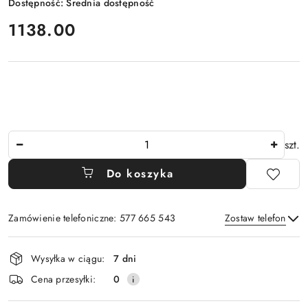
Dostępność:
Średnia dostępność
cena:
1138.00
Ilość
szt.
Do koszyka
Zamówienie telefoniczne: 577 665 543
Zostaw telefon
Dostępność
Wysyłka w ciągu:
7 dni
i
Wyślij
Cena przesyłki:
0
dostawa