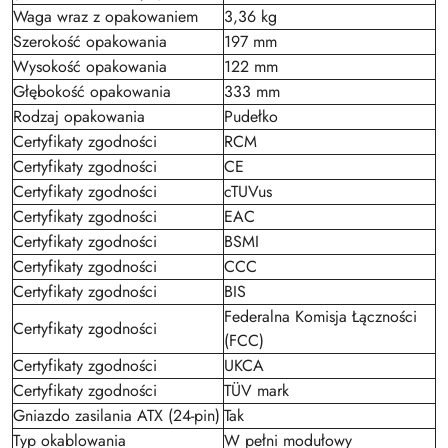
Waga wraz z opakowaniem
3,36 kg
Szerokość opakowania
197 mm
Wysokość opakowania
122 mm
Głębokość opakowania
333 mm
Rodzaj opakowania
Pudełko
Certyfikaty zgodności
RCM
Certyfikaty zgodności
CE
Certyfikaty zgodności
cTUVus
Certyfikaty zgodności
EAC
Certyfikaty zgodności
BSMI
Certyfikaty zgodności
CCC
Certyfikaty zgodności
BIS
Federalna Komisja Łączności
Certyfikaty zgodności
(FCC)
Certyfikaty zgodności
UKCA
Certyfikaty zgodności
TÜV mark
Gniazdo zasilania ATX (24-pin)
Tak
Typ okablowania
W pełni modułowy