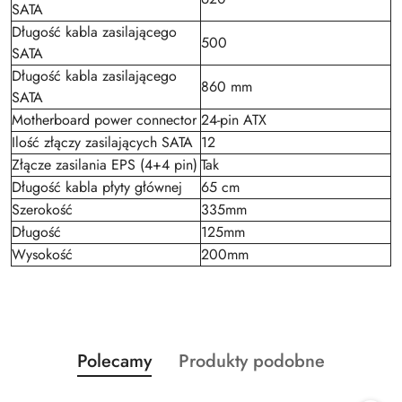
SATA
Długość kabla zasilającego
500
SATA
Długość kabla zasilającego
860 mm
SATA
Motherboard power connector
24-pin ATX
Ilość złączy zasilających SATA
12
Złącze zasilania EPS (4+4 pin)
Tak
Długość kabla płyty głównej
65 cm
Szerokość
335mm
Długość
125mm
Wysokość
200mm
Produkty
Produkty
Polecamy
Produkty podobne
Pomiń karuzelę produktów
o
o