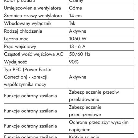
Kolor produktu
Czarny
Umiejscowienie wentylatora
Górne
Średnica czaszy wentylatora
14 cm
Wbudowany wyłącznik
Tak
Rodzaj chłodzenia
Aktywne
Łączna moc
1050 W
Prąd wejściowy
13 - 6 A
Częstotliwość wejściowa AC
50/60 Hz
Wydajność
90%
Typ PFC (Power Factor
Correction) - korekcji
Aktywne
współczynnika mocy
Zabezpieczenie przeciw
Funkcje ochrony zasilania
przeładowaniu
Zabezpieczenie
Funkcje ochrony zasilania
przeciążeniowe
Ochrona przez zbyt wysokim
Funkcje ochrony zasilania
napięciem
Funkcje ochrony zasilania
Krótkie spięcie