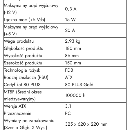
Maksymalny prąd wyjściowy
0,3 A
(-12 V)
Łączna moc (+5 Vsb)
15 W
Maksymalny prąd wyjściowy
20 A
(+5 V)
Waga produktu
2,93 kg
Głębokość produktu
180 mm
Wysokość produktu
86 mm
Szerokość produktu
150 mm
Technologia łożysk
FDB
Rodzaj zasilacza (PSU)
ATX
Certyfikat 80 PLUS
80 PLUS Gold
MTBF (Średni okres
100000 h
międzyawaryjny)
Wersja ATX
3.1
Przeznaczenie
PC
Wymiary po zapakowaniu
325 x 620 x 220 mm
(Szer. x Głęb. X Wys.)