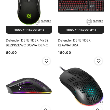
PRODUKT NIEDOSTĘPNY
PRODUKT NIEDOSTĘPNY
Defender DEFENDER MYSZ
Defender DEFENDER
BEZPRZEWODOWA DEMON
KLAWIATURA
GM-534 RF 3200DPI 6P
MECHANICZNA QUEST GK-
50.00
150.00
Cena:
Cena:
52534
596 45597