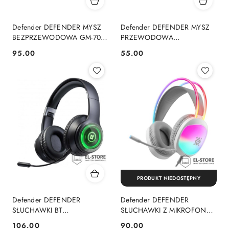
Defender DEFENDER MYSZ
Defender DEFENDER MYSZ
BEZPRZEWODOWA GM-709L
PRZEWODOWA
WARLOCK RF RGB 2400DPI
GAMINGOWA SHEPARD GM-
95.00
55.00
Cena:
Cena:
8P, 5 TRYBÓW
620L OPTIC 12800 DPI 7P
PODŚWIETLENIA,
PODŚWIETLENIE RGB 52620
DZIUROWANA 52709
PRODUKT NIEDOSTĘPNY
Defender DEFENDER
Defender DEFENDER
SŁUCHAWKI BT
SŁUCHAWKI Z MIKROFONEM
FREEMOTION B400 LED
ECLIPSE RGB BIAŁE 62440
106.00
90.00