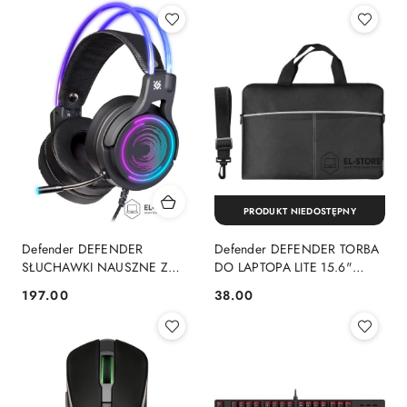
PRODUKT NIEDOSTĘPNY
Defender DEFENDER
Defender DEFENDER TORBA
SŁUCHAWKI NAUSZNE Z
DO LAPTOPA LITE 15.6"
MIKROFONEM COSMO PRO
CZARNO-SZARA 26086
197.00
38.00
Cena:
Cena:
7.1 PODŚWIETLENIE RGB
64536