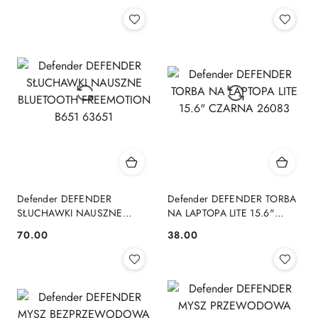
Cena:
Cena:
63400
Defender DEFENDER
Defender DEFENDER TORBA
SŁUCHAWKI NAUSZNE
NA LAPTOPA LITE 15.6"
BLUETOOTH FREEMOTION
CZARNA 26083
70.00
38.00
Cena:
Cena:
B651 63651