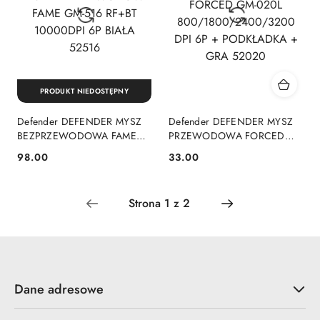
PRODUKT NIEDOSTĘPNY
Defender DEFENDER MYSZ
Defender DEFENDER MYSZ
BEZPRZEWODOWA FAME
PRZEWODOWA FORCED
GM-516 RF+BT 10000DPI 6P
GM-020L
98.00
33.00
Cena:
Cena:
BIAŁA 52516
800/1800/2400/3200 DPI
6P + PODKŁADKA + GRA
52020
Dane adresowe