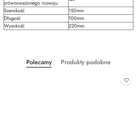
zrównoważonego rozwoju
Szerokość
150mm
Długość
100mm
Wysokość
220mm
Produkty
Produkty
Polecamy
Produkty podobne
Pomiń karuzelę produktów
o
o
statusie:
statusie: