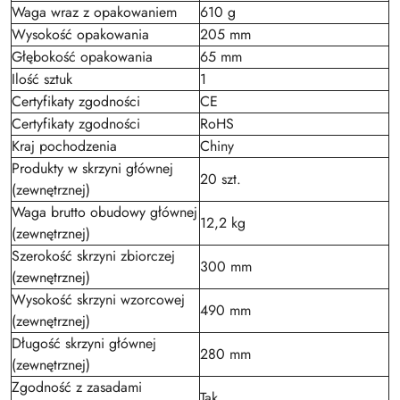
Waga wraz z opakowaniem
610 g
Wysokość opakowania
205 mm
Głębokość opakowania
65 mm
Ilość sztuk
1
Certyfikaty zgodności
CE
Certyfikaty zgodności
RoHS
Kraj pochodzenia
Chiny
Produkty w skrzyni głównej
20 szt.
(zewnętrznej)
Waga brutto obudowy głównej
12,2 kg
(zewnętrznej)
Szerokość skrzyni zbiorczej
300 mm
(zewnętrznej)
Wysokość skrzyni wzorcowej
490 mm
(zewnętrznej)
Długość skrzyni głównej
280 mm
(zewnętrznej)
Zgodność z zasadami
Tak