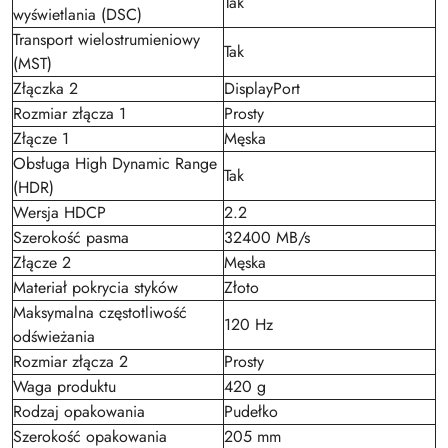
Tak
wyświetlania (DSC)
Transport wielostrumieniowy
Tak
(MST)
Złączka 2
DisplayPort
Rozmiar złącza 1
Prosty
Złącze 1
Męska
Obsługa High Dynamic Range
Tak
(HDR)
Wersja HDCP
2.2
Szerokość pasma
32400 MB/s
Złącze 2
Męska
Materiał pokrycia styków
Złoto
Maksymalna częstotliwość
120 Hz
odświeżania
Rozmiar złącza 2
Prosty
Waga produktu
420 g
Rodzaj opakowania
Pudełko
Szerokość opakowania
205 mm