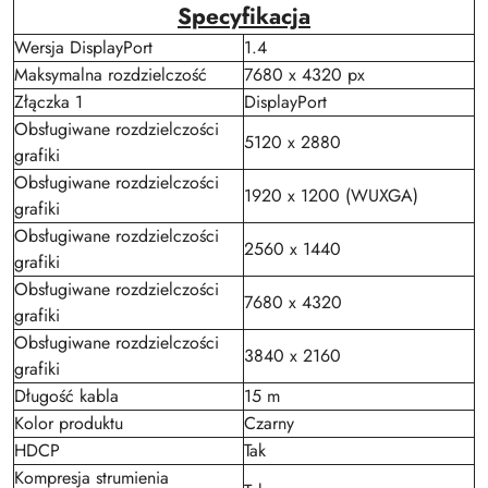
Specyfikacja
Wersja DisplayPort
1.4
Maksymalna rozdzielczość
7680 x 4320 px
Złączka 1
DisplayPort
Obsługiwane rozdzielczości
5120 x 2880
grafiki
Obsługiwane rozdzielczości
1920 x 1200 (WUXGA)
grafiki
Obsługiwane rozdzielczości
2560 x 1440
grafiki
Obsługiwane rozdzielczości
7680 x 4320
grafiki
Obsługiwane rozdzielczości
3840 x 2160
grafiki
Długość kabla
15 m
Kolor produktu
Czarny
HDCP
Tak
Kompresja strumienia