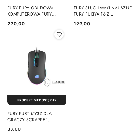
FURY FURY OBUDOWA
FURY SŁUCHAWKI NAUSZNE
KOMPUTEROWA FURY
FURY FUKIYA F6 Z
SHOBO SH4F RGB MIDI Z
MIKROFONEM
220.00
199.00
Cena:
Cena:
OKNEM CZARNA
BEZPRZEWODOWE CZARNE
PRODUKT NIEDOSTĘPNY
FURY FURY MYSZ DLA
GRACZY SCRAPPER
6400DPI RGB NFU-1699
33.00
Cena: