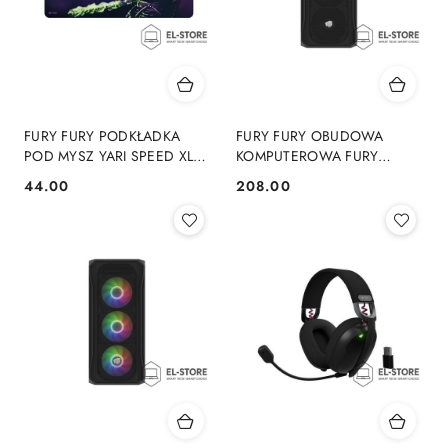
FURY FURY PODKŁADKA
FURY FURY OBUDOWA
POD MYSZ YARI SPEED XL
KOMPUTEROWA FURY
980X400MM
SHOBO SH4F MIDI TOWER Z
44.00
208.00
Cena:
Cena:
OKNEM CZARNA