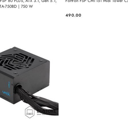
 FSP 80 PLUS, ATX 3.1, Gen 5.1,
Fortron FSP CMT151 Midi Tower C
ITA-750BD | 750 W
490.00
Cena: