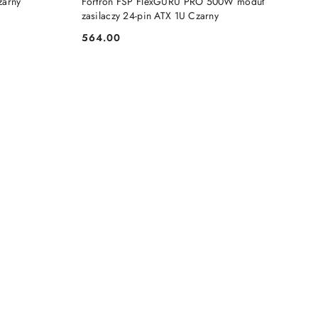
zarny
Fortron FSP FlexGURU PRO 500W moduł
zasilaczy 24-pin ATX 1U Czarny
564.00
Cena: