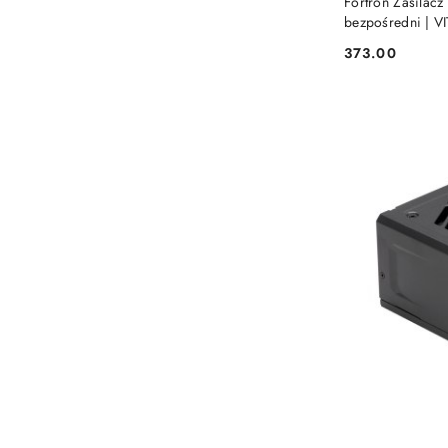
Fortron Zasilacz
bezpośredni | V
373.00
Cena: