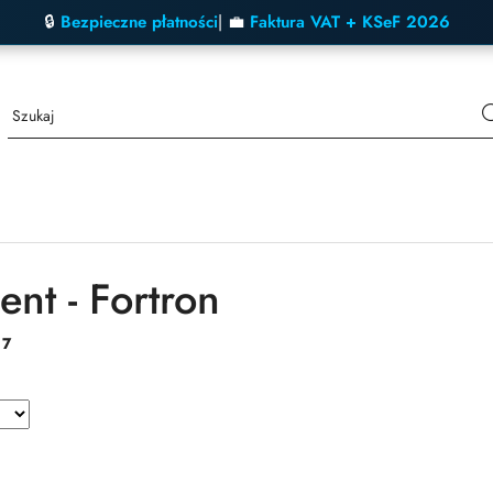
🔒
Bezpieczne płatności
| 💼
Faktura VAT + KSeF 2026
ent - Fortron
:
7