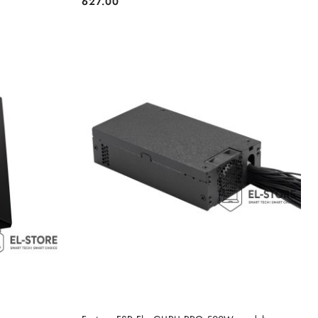
627.00
Cena:
DO KOSZYKA