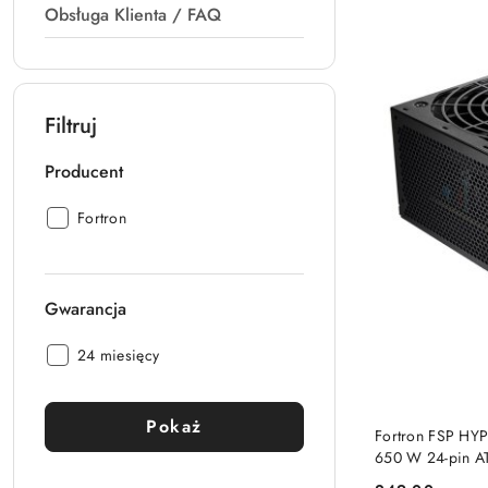
Obsługa Klienta / FAQ
Filtruj
Producent
Producent:
Fortron
Gwarancja
Gwarancja:
24 miesięcy
Pokaż
Fortron FSP HY
650 W 24-pin A