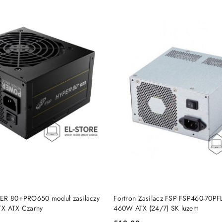
DO KOSZYKA
DO KOSZYKA
PER 80+PRO650 moduł zasilaczy
Fortron Zasilacz FSP FSP460-70PF
TX ATX Czarny
460W ATX (24/7) SK luzem