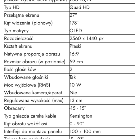
Typ HD
Quad HD
Przekątna ekranu
27"
Kąt widzenia (pionowy)
178°
Typ matrycy
OLED
Rozdzielczość
2560 x 1440 px
Kształt ekranu
Płaski
Natywna proporcja obrazu
16:9
Rozmiar obrazu (w poziomie)
59 cm
Ilość głośników
2
Wbudowane głośniki
Tak
Moc wyjściowa (RMS)
10 W
Wbudowana kamera/aparat
Nie
Regulowana wysokość (max)
13 cm
Obracany
-15 - 15°
Typ gniazda zamka kabla
Kensington
Kąt obrotu wokół osi
0 - 90°
Interfejs do montażu panelu
100 x 100 mm