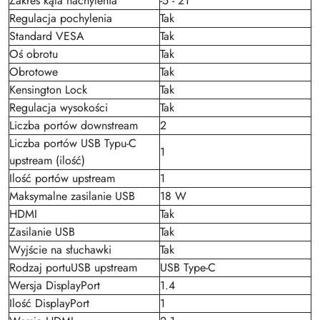
Zakres kąta nachylenia
-5 - 21°
Regulacja pochylenia
Tak
Standard VESA
Tak
Oś obrotu
Tak
Obrotowe
Tak
Kensington Lock
Tak
Regulacja wysokości
Tak
Liczba portów downstream
2
Liczba portów USB Typu-C
1
upstream (ilość)
Ilość portów upstream
1
Maksymalne zasilanie USB
18 W
HDMI
Tak
Zasilanie USB
Tak
Wyjście na słuchawki
Tak
Rodzaj portuUSB upstream
USB Type-C
Wersja DisplayPort
1.4
Ilość DisplayPort
1