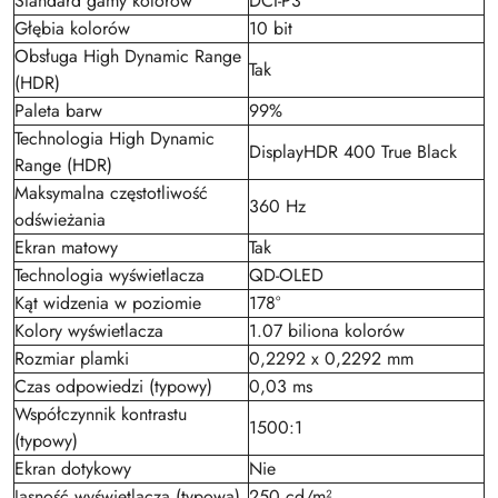
Standard gamy kolorów
DCI-P3
Głębia kolorów
10 bit
Obsługa High Dynamic Range
Tak
(HDR)
Paleta barw
99%
Technologia High Dynamic
DisplayHDR 400 True Black
Range (HDR)
Maksymalna częstotliwość
360 Hz
odświeżania
Ekran matowy
Tak
Technologia wyświetlacza
QD-OLED
Kąt widzenia w poziomie
178°
Kolory wyświetlacza
1.07 biliona kolorów
Rozmiar plamki
0,2292 x 0,2292 mm
Czas odpowiedzi (typowy)
0,03 ms
Współczynnik kontrastu
1500:1
(typowy)
Ekran dotykowy
Nie
Jasność wyświetlacza (typowa)
250 cd/m²