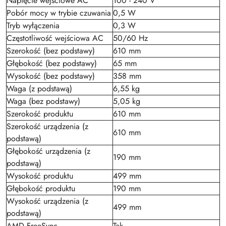
Napięcie wejściowe AC
100 - 240 V
Pobór mocy w trybie czuwania
0,5 W
Tryb wyłączenia
0,3 W
Częstotliwość wejściowa AC
50/60 Hz
Szerokość (bez podstawy)
610 mm
Głębokość (bez podstawy)
65 mm
Wysokość (bez podstawy)
358 mm
Waga (z podstawą)
6,55 kg
Waga (bez podstawy)
5,05 kg
Szerokość produktu
610 mm
Szerokość urządzenia (z
610 mm
podstawą)
Głębokość urządzenia (z
190 mm
podstawą)
Wysokość produktu
499 mm
Głębokość produktu
190 mm
Wysokość urządzenia (z
499 mm
podstawą)
AMD FreeSync
Tak