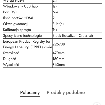
Wersja HDMI
2.1
Wbudowany USB hub
Tak
Port DVI
Nie
Ilość portów HDMI
2
Okres gwarancji
3 lat(a)
Kalibracja sprzętu
Tak
Specyficzne technologie
Black Equalizer, Crosshair
European Product Registry for
2267381
Energy Labelling (EPREL) code
Szerokość
470mm
Długość
160mm
Wysokość
860mm
Produkty
Produkty
Polecamy
Produkty podobne
Pomiń karuzelę produktów
o
o
statusie:
statusie: