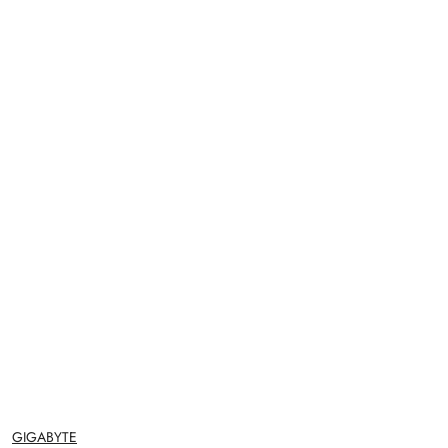
NAZWA
GIGABYTE
PRODUCENTA: