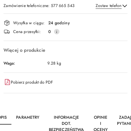
Zamówienie telefoniczne: 577 665 543
Zostaw telefon
Dostępność
Wysyłka w ciągu:
24 godziny
i
Wyślij
Cena przesyłki:
0
dostawa
Więcej o produkcie
Waga:
9.28 kg
Pobierz produkt do PDF
PIS
PARAMETRY
INFORMACJE
OPINIE
ZADA
DOT.
I
PYTAN
BEZPIECZEŃSTWA
OCENY