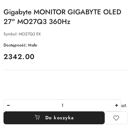
Gigabyte MONITOR GIGABYTE OLED
27" MO27Q3 360Hz
Symbol:
MO27Q3 EK
Dostępność:
Mało
cena:
2342.00
Ilość
szt.
Do koszyka