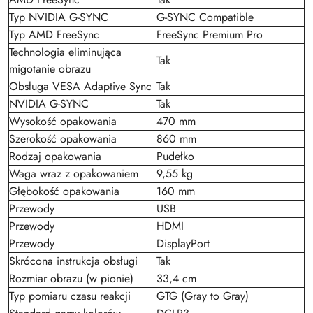
Typ NVIDIA G-SYNC
G-SYNC Compatible
Typ AMD FreeSync
FreeSync Premium Pro
Technologia eliminująca
Tak
migotanie obrazu
Obsługa VESA Adaptive Sync
Tak
NVIDIA G-SYNC
Tak
Wysokość opakowania
470 mm
Szerokość opakowania
860 mm
Rodzaj opakowania
Pudełko
Waga wraz z opakowaniem
9,55 kg
Głębokość opakowania
160 mm
Przewody
USB
Przewody
HDMI
Przewody
DisplayPort
Skrócona instrukcja obsługi
Tak
Rozmiar obrazu (w pionie)
33,4 cm
Typ pomiaru czasu reakcji
GTG (Gray to Gray)