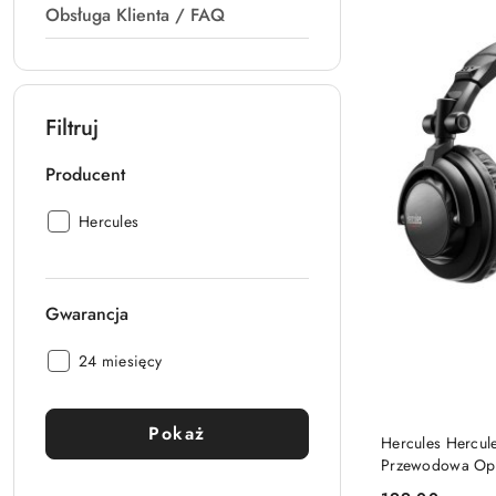
Obsługa Klienta / FAQ
Filtruj
Producent
Producent:
Hercules
Gwarancja
Gwarancja:
24 miesięcy
Pokaż
Hercules Hercul
Przewodowa Opa