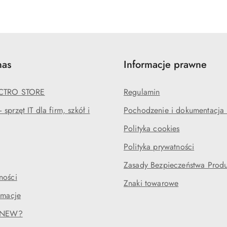
nas
Informacje prawne
ECTRO STORE
Regulamin
sprzęt IT dla firm, szkół i
Pochodzenie i dokumentacja l
Polityka cookies
Polityka prywatności
Zasady Bezpieczeństwa Prod
ności
Znaki towarowe
amacje
RENEW?