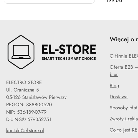
199.00
Cena:
Więcej o 
O firmie EL
Oferta B2B — 
biur
ELECTRO STORE
Blog
Ul. Graniczna 5
Dostawa
05-126 Stanisławów Pierwszy
REGON: 388800620
Sposoby płat
NIP: 536-189-07-79
Zwroty i rekl
D-U-N-S® 679352751
Co to jest 
kontakt@el-store.pl