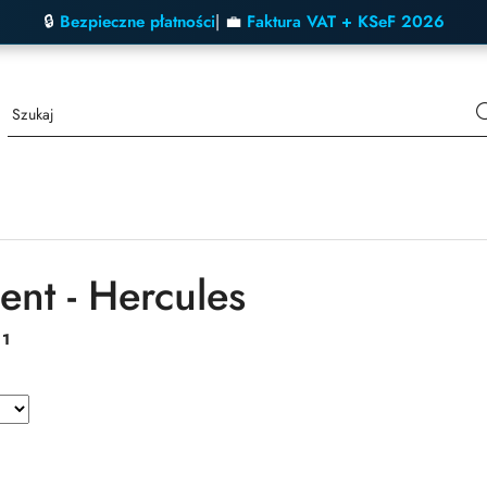
🔒
Bezpieczne płatności
| 💼
Faktura VAT + KSeF 2026
ent - Hercules
:
1