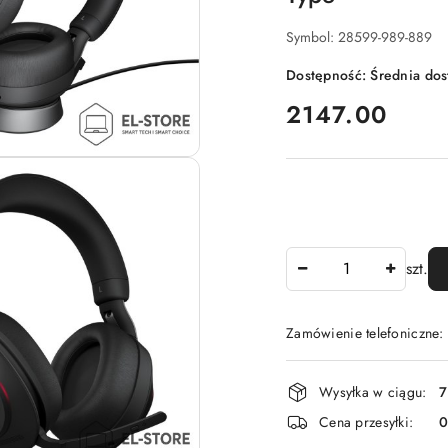
Symbol:
28599-989-889
Dostępność:
Średnia do
cena:
2147.00
Ilość
szt.
Zamówienie telefoniczne
Dostępność
Wysyłka w ciągu:
7
i
Cena przesyłki:
dostawa