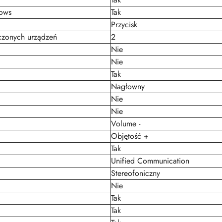
dows
Tak
Przycisk
czonych urządzeń
2
Nie
Nie
Tak
Nagłowny
Nie
Nie
Volume -
Objętość +
Tak
Unified Communication
Stereofoniczny
Nie
Tak
Tak