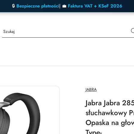
🔒
Bezpieczne płatności
| 💼
Faktura VAT + KSeF 2026
NAZWA
JABRA
PRODUCENTA:
Jabra Jabra 28
słuchawkowy 
Opaska na głow
Type-