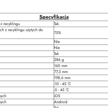
Specyfikacja
z recyklingu
Tak
ch z recyklingu użytych do
75%
Nie
Nie
Tak
286 g
160 mm
77,3 mm
198,6 mm
-10 - 45 °C
-5 - 45 °C
nych
iOS
nych
Android
Tak