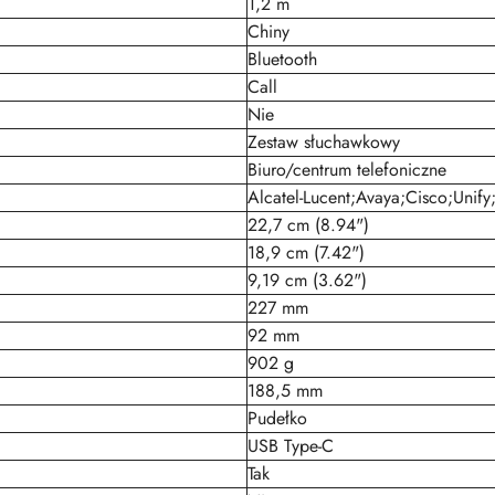
1,2 m
Chiny
Bluetooth
Call
Nie
Zestaw słuchawkowy
Biuro/centrum telefoniczne
Alcatel-Lucent;Avaya;Cisco;Unify;
22,7 cm (8.94")
18,9 cm (7.42")
9,19 cm (3.62")
227 mm
92 mm
902 g
188,5 mm
Pudełko
USB Type-C
Tak