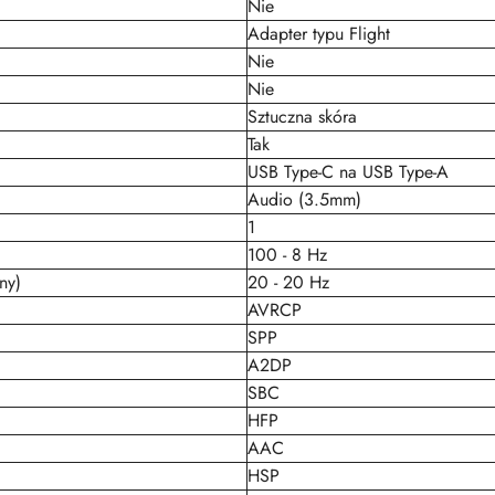
Nie
Adapter typu Flight
Nie
Nie
Sztuczna skóra
Tak
USB Type-C na USB Type-A
Audio (3.5mm)
1
100 - 8 Hz
ny)
20 - 20 Hz
AVRCP
SPP
A2DP
SBC
HFP
AAC
HSP