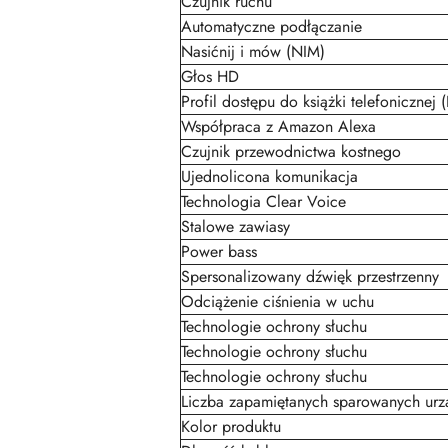
Czujnik ruchu
Automatyczne podłączanie
Nasićnij i mów (NIM)
Głos HD
Profil dostępu do książki telefonicznej
Współpraca z Amazon Alexa
Czujnik przewodnictwa kostnego
Ujednolicona komunikacja
Technologia Clear Voice
Stalowe zawiasy
Power bass
Spersonalizowany dźwięk przestrzenny
Odciążenie ciśnienia w uchu
Technologie ochrony słuchu
Technologie ochrony słuchu
Technologie ochrony słuchu
Liczba zapamiętanych sparowanych urz
Kolor produktu