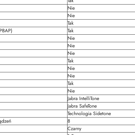
Tak
Nie
Nie
Tak
 (PBAP)
Tak
Nie
Nie
Nie
Tak
Nie
Nie
Tak
Nie
Jabra IntelliTone
Jabra SafeTone
Technologia Sidetone
ądzeń
8
Czarny