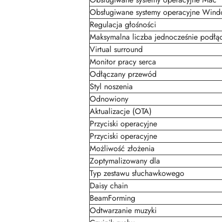
Obsługiwane systemy operacyjne Win
Regulacja głośności
Maksymalna liczba jednocześnie podłą
Virtual surround
Monitor pracy serca
Odłączany przewód
Styl noszenia
Odnowiony
Aktualizacje (OTA)
Przyciski operacyjne
Przyciski operacyjne
Możliwość złożenia
Zoptymalizowany dla
Typ zestawu słuchawkowego
Daisy chain
BeamForming
Odtwarzanie muzyki