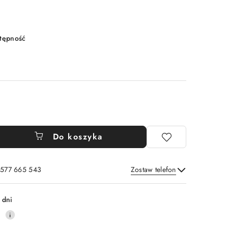
stępność
Do koszyka
: 577 665 543
Zostaw telefon
Wyślij
 dni
0