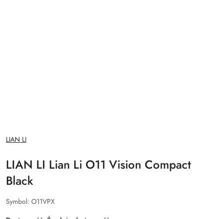
NAZWA
LIAN LI
PRODUCENTA:
LIAN LI Lian Li O11 Vision Compact
Black
Symbol:
O11VPX