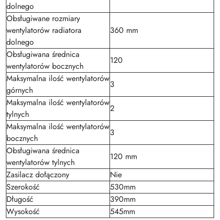
dolnego
Obsługiwane rozmiary
wentylatorów radiatora
360 mm
dolnego
Obsługiwana średnica
120
wentylatorów bocznych
Maksymalna ilość wentylatorów
3
górnych
Maksymalna ilość wentylatorów
2
tylnych
Maksymalna ilość wentylatorów
3
bocznych
Obsługiwana średnica
120 mm
wentylatorów tylnych
Zasilacz dołączony
Nie
Szerokość
530mm
Długość
390mm
Wysokość
545mm