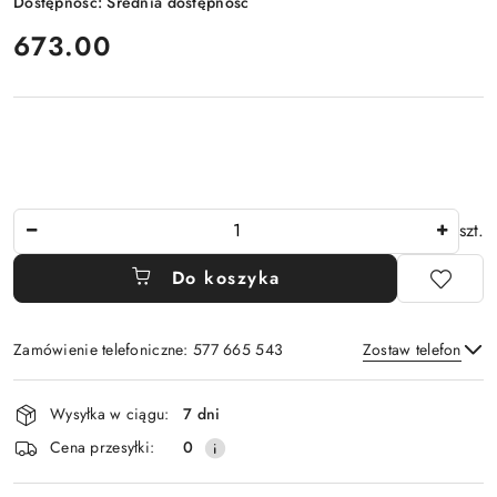
Dostępność:
Średnia dostępność
cena:
673.00
Ilość
szt.
Do koszyka
Zamówienie telefoniczne: 577 665 543
Zostaw telefon
Dostępność
Wysyłka w ciągu:
7 dni
i
Wyślij
Cena przesyłki:
0
dostawa