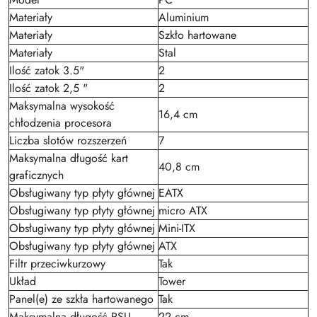
Materiały
Aluminium
Materiały
Szkło hartowane
Materiały
Stal
Ilość zatok 3.5"
2
Ilość zatok 2,5 "
2
Maksymalna wysokość
16,4 cm
chłodzenia procesora
Liczba slotów rozszerzeń
7
Maksymalna długość kart
40,8 cm
graficznych
Obsługiwany typ płyty głównej
EATX
Obsługiwany typ płyty głównej
micro ATX
Obsługiwany typ płyty głównej
Mini-ITX
Obsługiwany typ płyty głównej
ATX
Filtr przeciwkurzowy
Tak
Układ
Tower
Panel(e) ze szkła hartowanego
Tak
Maksymalna długość PSU
22 cm