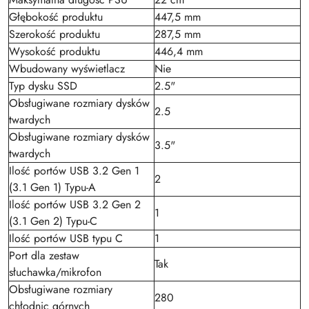
Głębokość produktu
447,5 mm
Szerokość produktu
287,5 mm
Wysokość produktu
446,4 mm
Wbudowany wyświetlacz
Nie
Typ dysku SSD
2.5"
Obsługiwane rozmiary dysków
2.5
twardych
Obsługiwane rozmiary dysków
3.5"
twardych
Ilość portów USB 3.2 Gen 1
2
(3.1 Gen 1) Typu-A
Ilość portów USB 3.2 Gen 2
1
(3.1 Gen 2) Typu-C
Ilość portów USB typu C
1
Port dla zestaw
Tak
słuchawka/mikrofon
Obsługiwane rozmiary
280
chłodnic górnych