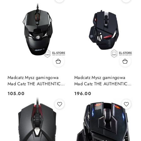
Madcatz Mysz gamingowa
Madcatz Mysz gamingowa
Mad Catz THE AUTHENTIC
Mad Catz THE AUTHENTIC
R.A.T. 1+ (MR01MCINBL000-
R.A.T. 4+ (MR03MCINBL000-
105.00
196.00
Cena:
Cena:
0)
0)