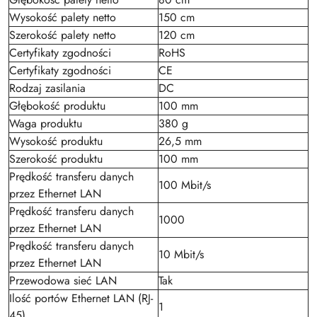
Wysokość palety netto
150 cm
Szerokość palety netto
120 cm
Certyfikaty zgodności
RoHS
Certyfikaty zgodności
CE
Rodzaj zasilania
DC
Głębokość produktu
100 mm
Waga produktu
380 g
Wysokość produktu
26,5 mm
Szerokość produktu
100 mm
Prędkość transferu danych
100 Mbit/s
przez Ethernet LAN
Prędkość transferu danych
1000
przez Ethernet LAN
Prędkość transferu danych
10 Mbit/s
przez Ethernet LAN
Przewodowa sieć LAN
Tak
Ilość portów Ethernet LAN (RJ-
1
45)