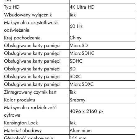
Typ HD
4K Ultra HD
Wbudowany wyłącznik
Tak
Maksymalna częstotliwość
60 Hz
odświeżania
Kraj pochodzenia
Chiny
Obsługiwane karty pamięci
MicroSD
Obsługiwane karty pamięci
MicroSDHC
Obsługiwane karty pamięci
SDHC
Obsługiwane karty pamięci
SD
Obsługiwane karty pamięci
SDXC
Obsługiwane karty pamięci
MicroSDXC
Zintegrowany czytnik kart
Tak
Kolor produktu
Srebrny
Maksymalna rodzielczość
4096 x 2160 px
cyfrowa
Kensington Lock
Tak
Materiał obudowy
Aluminium
Głębokość opakowania
166 mm