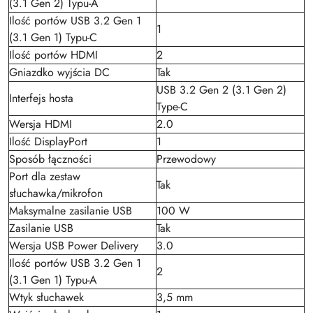
(3.1 Gen 2) Typu-A
Ilość portów USB 3.2 Gen 1
1
(3.1 Gen 1) Typu-C
Ilość portów HDMI
2
Gniazdko wyjścia DC
Tak
USB 3.2 Gen 2 (3.1 Gen 2)
Interfejs hosta
Type-C
Wersja HDMI
2.0
Ilość DisplayPort
1
Sposób łączności
Przewodowy
Port dla zestaw
Tak
słuchawka/mikrofon
Maksymalne zasilanie USB
100 W
Zasilanie USB
Tak
Wersja USB Power Delivery
3.0
Ilość portów USB 3.2 Gen 1
2
(3.1 Gen 1) Typu-A
Wtyk słuchawek
3,5 mm