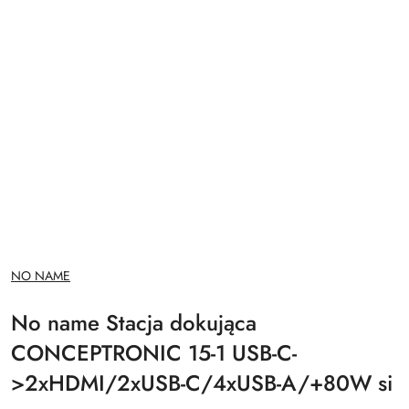
NAZWA
NO NAME
PRODUCENTA:
No name Stacja dokująca
CONCEPTRONIC 15-1 USB-C-
>2xHDMI/2xUSB-C/4xUSB-A/+80W si