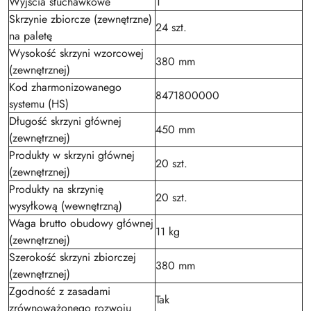
Wyjścia słuchawkowe
1
Skrzynie zbiorcze (zewnętrzne)
24 szt.
na paletę
Wysokość skrzyni wzorcowej
380 mm
(zewnętrznej)
Kod zharmonizowanego
8471800000
systemu (HS)
Długość skrzyni głównej
450 mm
(zewnętrznej)
Produkty w skrzyni głównej
20 szt.
(zewnętrznej)
Produkty na skrzynię
20 szt.
wysyłkową (wewnętrzną)
Waga brutto obudowy głównej
11 kg
(zewnętrznej)
Szerokość skrzyni zbiorczej
380 mm
(zewnętrznej)
Zgodność z zasadami
Tak
zrównoważonego rozwoju