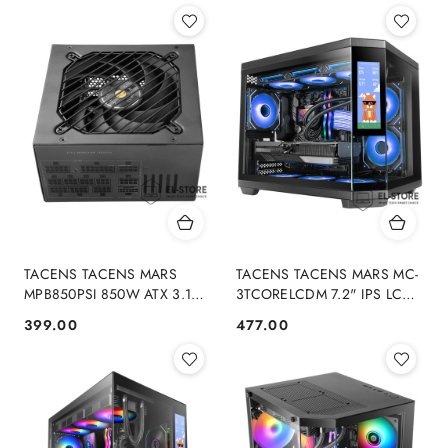
TACENS TACENS MARS
TACENS TACENS MARS MC-
MPB850PSI 850W ATX 3.1
3TCORELCDM 7.2" IPS LCD
80PLUS GOLD
mATX-obudowa
399.00
477.00
Cena:
Cena: