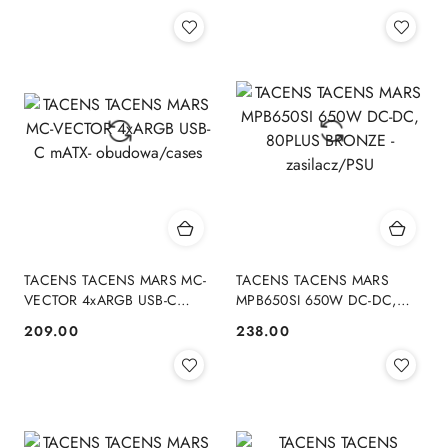
Cena:
Cena:
TACENS TACENS MARS MC-
TACENS TACENS MARS
VECTOR 4xARGB USB-C
MPB650SI 650W DC-DC,
mATX- obudowa/cases
80PLUS BRONZE -
209.00
238.00
Cena:
Cena:
zasilacz/PSU