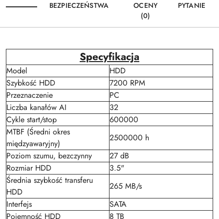
BEZPIECZEŃSTWA
OCENY
PYTANIE
(0)
Specyfikacja
Model
HDD
Szybkość HDD
7200 RPM
Przeznaczenie
PC
Liczba kanałów AI
32
Cykle start/stop
600000
MTBF (Średni okres
2500000 h
międzyawaryjny)
Poziom szumu, bezczynny
27 dB
Rozmiar HDD
3.5"
Średnia szybkość transferu
265 MB/s
HDD
Interfejs
SATA
Pojemność HDD
8 TB