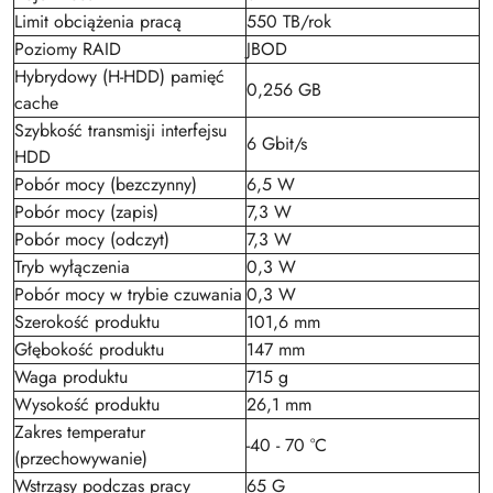
Limit obciążenia pracą
550 TB/rok
Poziomy RAID
JBOD
Hybrydowy (H-HDD) pamięć
0,256 GB
cache
Szybkość transmisji interfejsu
6 Gbit/s
HDD
Pobór mocy (bezczynny)
6,5 W
Pobór mocy (zapis)
7,3 W
Pobór mocy (odczyt)
7,3 W
Tryb wyłączenia
0,3 W
Pobór mocy w trybie czuwania
0,3 W
Szerokość produktu
101,6 mm
Głębokość produktu
147 mm
Waga produktu
715 g
Wysokość produktu
26,1 mm
Zakres temperatur
-40 - 70 °C
(przechowywanie)
Wstrząsy podczas pracy
65 G