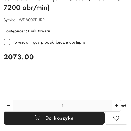
7200 obr/min)
Symbol:
WD8002PURP
Dostępność:
Brak towaru
Powiadom gdy produkt będzie dostępny
cena:
2073.00
Ilość
szt.
Do koszyka