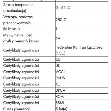
Zakres temperatur
0 - 65 °C
(eksploatacja)
Wstrząsy podczas
250 G
przechowywania
Ilość sztuk
1
Maksymalna ilość
64
obsługiwanych kamer
Federalna Komisja Łączności
Certyfikaty zgodności
(FCC)
Certyfikaty zgodności
CE
Certyfikaty zgodności
UL
Certyfikaty zgodności
VCCI
Certyfikaty zgodności
RoHS
Certyfikaty zgodności
KC
Certyfikaty zgodności
UKCA
Certyfikaty zgodności
RCM
Certyfikaty zgodności
BSMI
Okres gwarancji
5 lat(a)