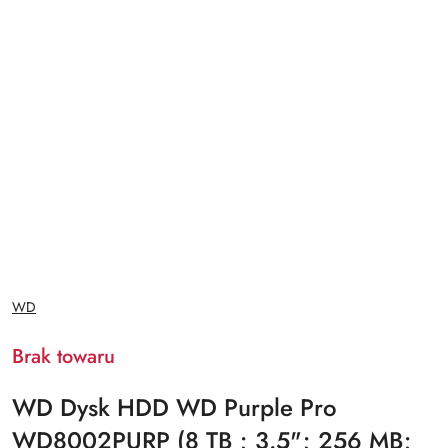
NAZWA
WD
PRODUCENTA:
Brak towaru
WD Dysk HDD WD Purple Pro
WD8002PURP (8 TB ; 3.5"; 256 MB;