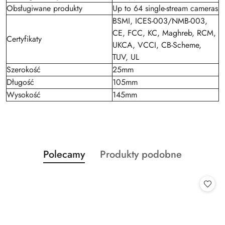
Obsługiwane produkty
Up to 64 single-stream cameras
BSMI, ICES-003/NMB-003,
CE, FCC, KC, Maghreb, RCM,
Certyfikaty
UKCA, VCCI, CB-Scheme,
TUV, UL
Szerokość
25mm
Długość
105mm
Wysokość
145mm
Produkty
Produkty
Polecamy
Produkty podobne
Pomiń karuzelę produktów
o
o
statusie:
statusie: