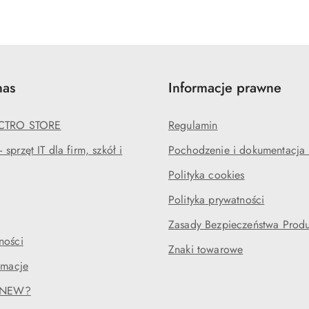
nas
Informacje prawne
ECTRO STORE
Regulamin
sprzęt IT dla firm, szkół i
Pochodzenie i dokumentacja l
Polityka cookies
Polityka prywatności
Zasady Bezpieczeństwa Prod
ności
Znaki towarowe
amacje
RENEW?