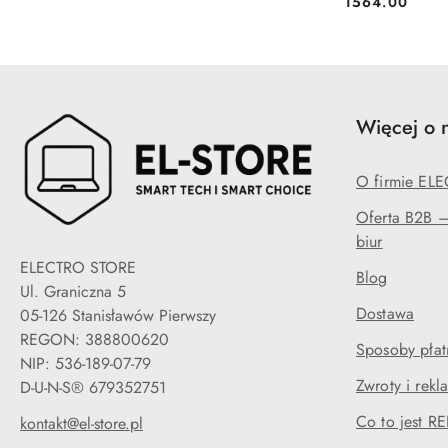
1564.00
Cena:
Więcej o 
O firmie EL
Oferta B2B — 
biur
ELECTRO STORE
Blog
Ul. Graniczna 5
Dostawa
05-126 Stanisławów Pierwszy
REGON: 388800620
Sposoby płat
NIP: 536-189-07-79
Zwroty i rekl
D-U-N-S® 679352751
Co to jest 
kontakt@el-store.pl