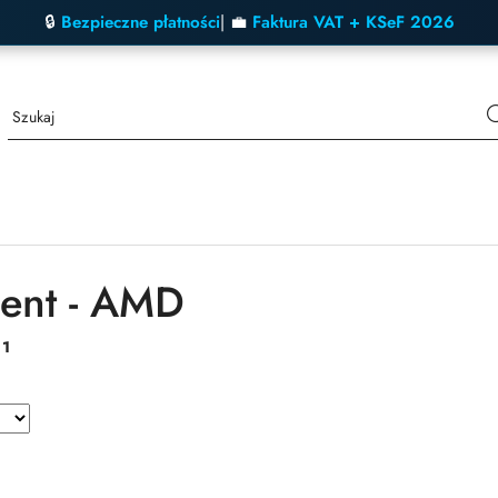
🔒
Bezpieczne płatności
| 💼
Faktura VAT + KSeF 2026
ent - AMD
:
1