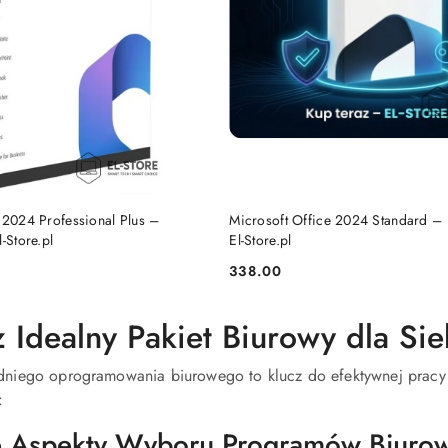
DO KOSZYKA
DO KOSZYKA
 2024 Professional Plus –
Microsoft Office 2024 Standard – 
-Store.pl
El-Store.pl
338.00
Cena:
Idealny Pakiet Biurowy dla Sie
iego oprogramowania biurowego to klucz do efektywnej pracy i
:
 Aspekty Wyboru Programów Biurowy