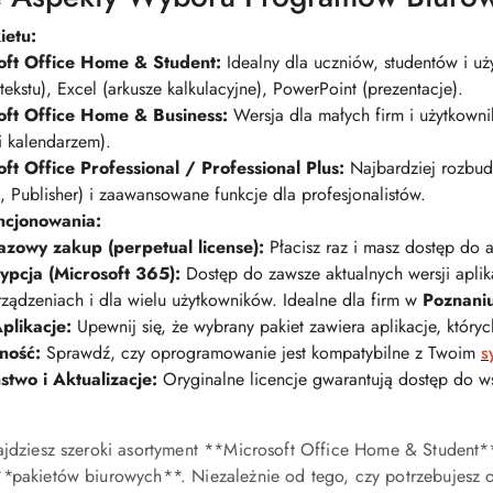
ietu:
oft Office Home & Student:
Idealny dla uczniów, studentów i 
 tekstu), Excel (arkusze kalkulacyjne), PowerPoint (prezentacje).
oft Office Home & Business:
Wersja dla małych firm i użytkown
i kalendarzem).
ft Office Professional / Professional Plus:
Najbardziej rozbudo
, Publisher) i zaawansowane funkcje dla profesjonalistów.
ncjonowania:
azowy zakup (perpetual license):
Płacisz raz i masz dostęp do 
ypcja (Microsoft 365):
Dostęp do zawsze aktualnych wersji apli
rządzeniach i dla wielu użytkowników. Idealne dla firm w
Poznani
plikacje:
Upewnij się, że wybrany pakiet zawiera aplikacje, któryc
ność:
Sprawdź, czy oprogramowanie jest kompatybilne z Twoim
s
two i Aktualizacje:
Oryginalne licencje gwarantują dostęp do wsz
ajdziesz szeroki asortyment **Microsoft Office Home & Student*
**pakietów biurowych**. Niezależnie od tego, czy potrzebujesz