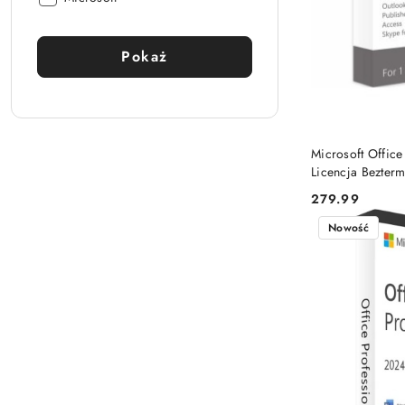
Pokaż
Microsoft Office
Licencja Bezter
ESD – El-Store.p
279.99
Cena:
Nowość