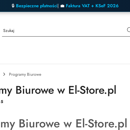
🔒
Bezpieczne płatności
| 💼
Faktura VAT + KSeF 2026
Programy Biurowe
my Biurowe w El-Store.pl
:
5
my Biurowe w El-Store.pl