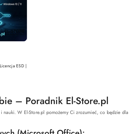
Licencja ESD |
bie – Poradnik El-Store.pl
 nauki. W El-Store.pl pomożemy Ci zrozumieć, co będzie dla
ch (Microsoft Office):