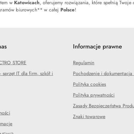
etem w
Katowicach
, oferujemy rozwiązania, które spełnią Twoje
gramów biurowych** w całej
Polsce
!
nas
Informacje prawne
ECTRO STORE
Regulamin
sprzęt IT dla firm, szkół i
Pochodzenie i dokumentacja l
Polityka cookies
Polityka prywatności
Zasady Bezpieczeństwa Prod
ności
Znaki towarowe
amacje