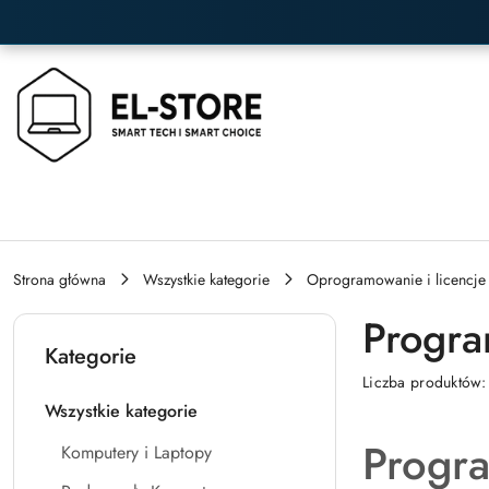
Przejdź do treści głównej
Przejdź do wyszukiwarki
Przejdź do moje konto
Przejdź do menu głównego
Przejdź do stopki
Strona główna
Wszystkie kategorie
Oprogramowanie i licencje
Progra
Kategorie
Liczba produktów
Wszystkie kategorie
Progra
Komputery i Laptopy