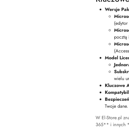
Wersje Pak
Micros
(edytor
Micros
pocztą 
Microso
(Access
Model Lice
Jednor
Subskr
wielu u
Kluczowe A
Kompatybil
Bezpieczeńs
Twoje dane.
W El-Store.pl zn
365** i innych 