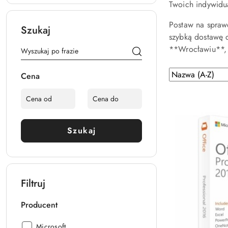
Twoich indywidu
Postaw na spraw
Szukaj
szybką dostawę c
**Wrocławiu**, 
Zastosowano
Sortuj
Cena
według
sortowanie:
Nazwa
(A-
Z).
Szukaj
Filtruj
Producent
Producent:
Microsoft