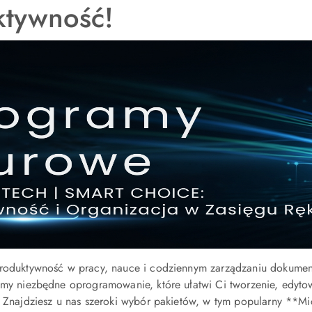
ktywność!
produktywność w pracy, nauce i codziennym zarządzaniu dokumen
emy niezbędne oprogramowanie, które ułatwi Ci tworzenie, edyto
i. Znajdziesz u nas szeroki wybór pakietów, w tym popularny **