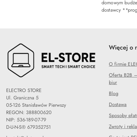
domowym budż
dostawcy **pro
Więcej o 
O firmie EL
Oferta B2B — 
biur
ELECTRO STORE
Blog
Ul. Graniczna 5
Dostawa
05-126 Stanisławów Pierwszy
REGON: 388800620
Sposoby płat
NIP: 536-189-07-79
Zwroty i rekl
D-U-N-S® 679352751