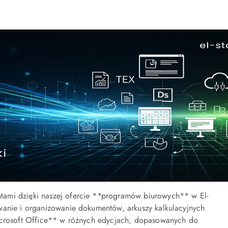
tami dzięki naszej ofercie **programów biurowych** w El-
wanie i organizowanie dokumentów, arkuszy kalkulacyjnych
Microsoft Office** w różnych edycjach, dopasowanych do