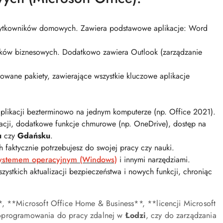
użytkowników domowych. Zawiera podstawowe aplikacje: Word
ików biznesowych. Dodatkowo zawiera Outlook (zarządzanie
wane pakiety, zawierające wszystkie kluczowe aplikacje
aplikacji bezterminowo na jednym komputerze (np. Office 2021).
kacji, dodatkowe funkcje chmurowe (np. OneDrive), dostęp na
u
czy
Gdańsku
.
h faktycznie potrzebujesz do swojej pracy czy nauki.
ystemem operacyjnym (Windows)
i innymi narzędziami.
ystkich aktualizacji bezpieczeństwa i nowych funkcji, chroniąc
*, **Microsoft Office Home & Business**, **licencji Microsoft
 oprogramowania do pracy zdalnej w
Łodzi
, czy do zarządzania