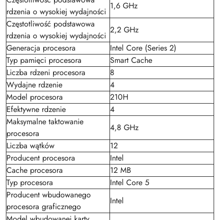
1,6 GHz
rdzenia o wysokiej wydajności
Częstotliwość podstawowa
2,2 GHz
rdzenia o wysokiej wydajności
Generacja procesora
Intel Core (Series 2)
Typ pamięci procesora
Smart Cache
Liczba rdzeni procesora
8
Wydajne rdzenie
4
Model procesora
210H
Efektywne rdzenie
4
Maksymalne taktowanie
4,8 GHz
procesora
Liczba wątków
12
Producent procesora
Intel
Cache procesora
12 MB
Typ procesora
Intel Core 5
Producent wbudowanego
Intel
procesora graficznego
Model wbudowanej karty