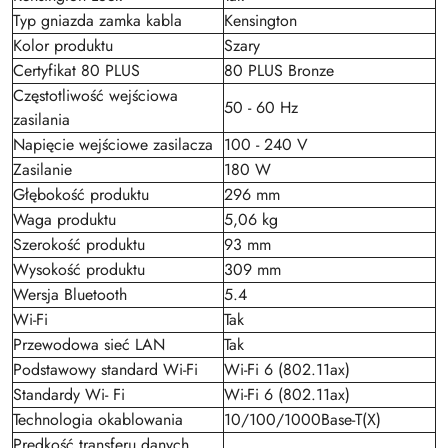
Typ gniazda zamka kabla
Kensington
Kolor produktu
Szary
Certyfikat 80 PLUS
80 PLUS Bronze
Częstotliwość wejściowa
50 - 60 Hz
zasilania
Napięcie wejściowe zasilacza
100 - 240 V
Zasilanie
180 W
Głębokość produktu
296 mm
Waga produktu
5,06 kg
Szerokość produktu
93 mm
Wysokość produktu
309 mm
Wersja Bluetooth
5.4
Wi-Fi
Tak
Przewodowa sieć LAN
Tak
Podstawowy standard Wi-Fi
Wi-Fi 6 (802.11ax)
Standardy Wi- Fi
Wi-Fi 6 (802.11ax)
Technologia okablowania
10/100/1000Base-T(X)
Prędkość transferu danych