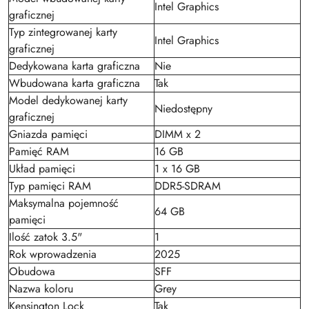
Intel Graphics
graficznej
Typ zintegrowanej karty
Intel Graphics
graficznej
Dedykowana karta graficzna
Nie
Wbudowana karta graficzna
Tak
Model dedykowanej karty
Niedostępny
graficznej
Gniazda pamięci
DIMM x 2
Pamięć RAM
16 GB
Układ pamięci
1 x 16 GB
Typ pamięci RAM
DDR5-SDRAM
Maksymalna pojemność
64 GB
pamięci
Ilość zatok 3.5"
1
Rok wprowadzenia
2025
Obudowa
SFF
Nazwa koloru
Grey
Kensington Lock
Tak