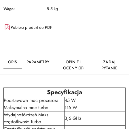
Waga:
5.5 kg
Pobierz produkt do PDF
OPIS
PARAMETRY
OPINIE I
ZADAJ
OCENY (0)
PYTANIE
Specyfikacja
Podstawowa moc procesora
45 W
Maksymalna moc turbo
115 W
Wydajność-rdzeń Maks.
3,6 GHz
częstotliwość Turbo
Częstotliwość podstawowa