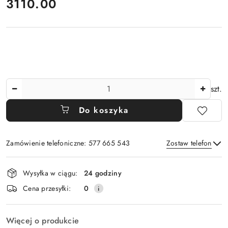
cena:
3110.00
Ilość
szt.
Do koszyka
Zamówienie telefoniczne: 577 665 543
Zostaw telefon
Dostępność
Wysyłka w ciągu:
24 godziny
i
Wyślij
Cena przesyłki:
0
dostawa
Więcej o produkcie