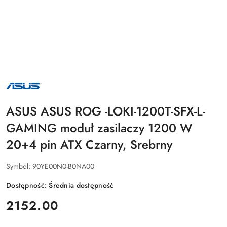
NAZWA
PRODUCENTA:
ASUS
ASUS ASUS ROG -LOKI-1200T-SFX-L-
GAMING moduł zasilaczy 1200 W
20+4 pin ATX Czarny, Srebrny
Symbol:
90YE00N0-B0NA00
Dostępność:
Średnia dostępność
cena:
2152.00