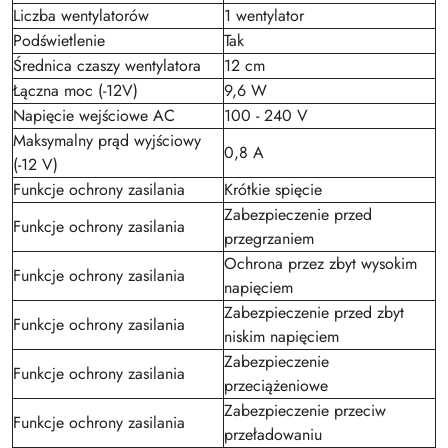
Liczba wentylatorów
1 wentylator
Podświetlenie
Tak
Średnica czaszy wentylatora
12 cm
Łączna moc (-12V)
9,6 W
Napięcie wejściowe AC
100 - 240 V
Maksymalny prąd wyjściowy
0,8 A
(-12 V)
Funkcje ochrony zasilania
Krótkie spięcie
Zabezpieczenie przed
Funkcje ochrony zasilania
przegrzaniem
Ochrona przez zbyt wysokim
Funkcje ochrony zasilania
napięciem
Zabezpieczenie przed zbyt
Funkcje ochrony zasilania
niskim napięciem
Zabezpieczenie
Funkcje ochrony zasilania
przeciążeniowe
Zabezpieczenie przeciw
Funkcje ochrony zasilania
przeładowaniu