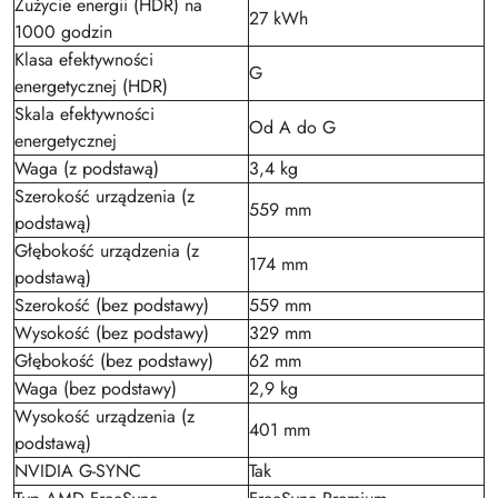
Zużycie energii (HDR) na
27 kWh
1000 godzin
Klasa efektywności
G
energetycznej (HDR)
Skala efektywności
Od A do G
energetycznej
Waga (z podstawą)
3,4 kg
Szerokość urządzenia (z
559 mm
podstawą)
Głębokość urządzenia (z
174 mm
podstawą)
Szerokość (bez podstawy)
559 mm
Wysokość (bez podstawy)
329 mm
Głębokość (bez podstawy)
62 mm
Waga (bez podstawy)
2,9 kg
Wysokość urządzenia (z
401 mm
podstawą)
NVIDIA G-SYNC
Tak