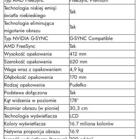
Typ AMD FreeSync
FreeSync Premium
Technologia niskiej emisji
Tak
światła niebieskiego
Technologia eliminująca
Tak
migotanie obrazu
Typ NVIDIA G-SYNC
G-SYNC Compatible
AMD FreeSync
Tak
Wysokość opakowania
412 mm
Szerokość opakowania
620 mm
Waga wraz z opakowaniem
4,9 kg
Głębokość opakowania
170 mm
Rodzaj opakowania
Pudełko
Podstawa dołączona
Tak
Kąt widzenia w poziomie
178°
Rozmiar obrazu (w pionie)
30,3 cm
Technologia wyświetlacza
LCD
Kolory wyświetlacza
16.7 miliona kolorów
Natywna proporcja obrazu
16:9