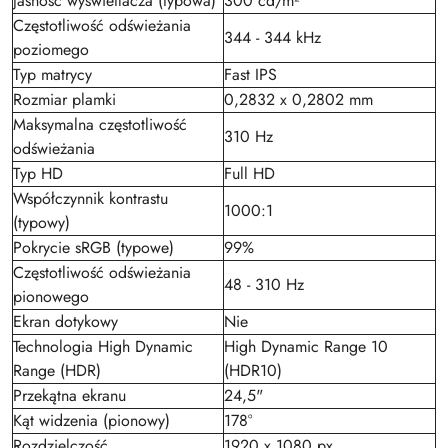
Jasność wyświetlacza (typowa)
300 cd/m²
Częstotliwość odświeżania
344 - 344 kHz
poziomego
Typ matrycy
Fast IPS
Rozmiar plamki
0,2832 x 0,2802 mm
Maksymalna częstotliwość
310 Hz
odświeżania
Typ HD
Full HD
Współczynnik kontrastu
1000:1
(typowy)
Pokrycie sRGB (typowe)
99%
Częstotliwość odświeżania
48 - 310 Hz
pionowego
Ekran dotykowy
Nie
Technologia High Dynamic
High Dynamic Range 10
Range (HDR)
(HDR10)
Przekątna ekranu
24,5"
Kąt widzenia (pionowy)
178°
Rozdzielczość
1920 x 1080 px