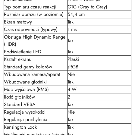
Typ pomiaru czasu reakcji
GTG (Gray to Gray)
Rozmiar obrazu (w poziomie)
54,4 cm
Ekran matowy
Tak
Czas odpowiedzi (typowy)
1 ms
Obsługa High Dynamic Range
Tak
(HDR)
Podświetlenie LED
Tak
Kształt ekranu
Płaski
Standard gamy kolorów
sRGB
Wbudowana kamera/aparat
Nie
Wbudowane głośniki
Tak
Moc wyjściowa (RMS)
4 W
Ilość głośników
2
Standard VESA
Tak
Regulacja wysokości
Nie
Regulacja pochylenia
Tak
Kensington Lock
Tak
Możliwość montażu na ścianie
Tak