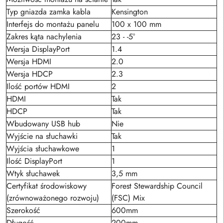
Typ gniazda zamka kabla
Kensington
Interfejs do montażu panelu
100 x 100 mm
Zakres kąta nachylenia
23 - -5°
Wersja DisplayPort
1.4
Wersja HDMI
2.0
Wersja HDCP
2.3
Ilość portów HDMI
2
HDMI
Tak
HDCP
Tak
Wbudowany USB hub
Nie
Wyjście na słuchawki
Tak
Wyjścia słuchawkowe
1
Ilość DisplayPort
1
Wtyk słuchawek
3,5 mm
Certyfikat środowiskowy
Forest Stewardship Council
(zrównoważonego rozwoju)
(FSC) Mix
Szerokość
600mm
Długość
200mm