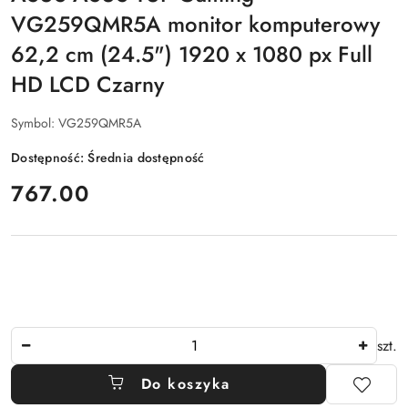
VG259QMR5A monitor komputerowy
62,2 cm (24.5") 1920 x 1080 px Full
HD LCD Czarny
Symbol:
VG259QMR5A
Dostępność:
Średnia dostępność
cena:
767.00
Ilość
szt.
Do koszyka