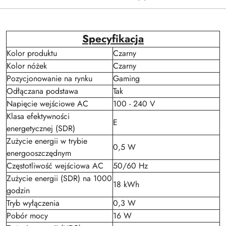
Specyfikacja
Kolor produktu
Czarny
Kolor nóżek
Czarny
Pozycjonowanie na rynku
Gaming
Odłączana podstawa
Tak
Napięcie wejściowe AC
100 - 240 V
Klasa efektywności
E
energetycznej (SDR)
Zużycie energii w trybie
0,5 W
energooszczędnym
Częstotliwość wejściowa AC
50/60 Hz
Zużycie energii (SDR) na 1000
18 kWh
godzin
Tryb wyłączenia
0,3 W
Pobór mocy
16 W