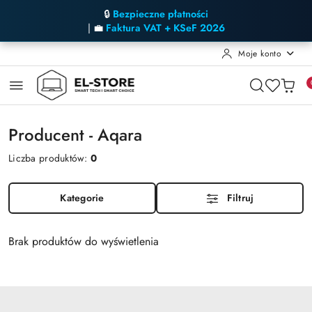
🔒
Bezpieczne płatności
| 💼
Faktura VAT + KSeF 2026
Moje konto
Przejdź do treści głównej
Przejdź do wyszukiwarki
Przejdź do moje konto
Przejdź do menu głównego
Przejdź do stopki
Producent - Aqara
Liczba produktów:
0
Kategorie
Filtruj
Brak produktów do wyświetlenia