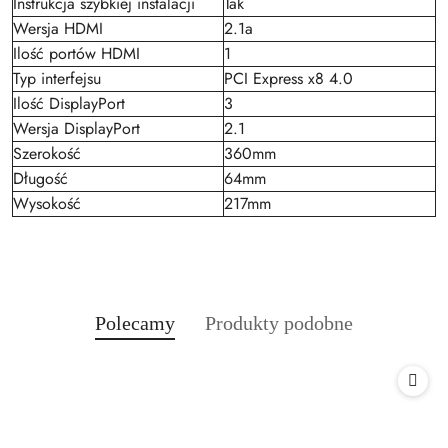
Instrukcja szybkiej instalacji
Tak
Wersja HDMI
2.1a
Ilość portów HDMI
1
Typ interfejsu
PCI Express x8 4.0
Ilość DisplayPort
3
Wersja DisplayPort
2.1
Szerokość
360mm
Długość
64mm
Wysokość
217mm
Produkty
Produkty
Polecamy
Produkty podobne
Pomiń karuzelę produktów
o
o
statusie:
statusie: