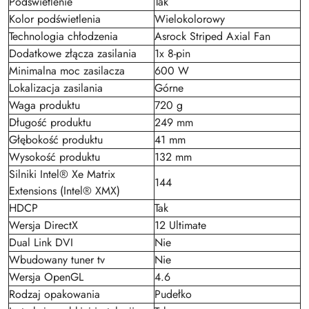
Podświetlenie
Tak
Kolor podświetlenia
Wielokolorowy
Technologia chłodzenia
Asrock Striped Axial Fan
Dodatkowe złącza zasilania
1x 8-pin
Minimalna moc zasilacza
600 W
Lokalizacja zasilania
Górne
Waga produktu
720 g
Długość produktu
249 mm
Głębokość produktu
41 mm
Wysokość produktu
132 mm
Silniki Intel® Xe Matrix
144
Extensions (Intel® XMX)
HDCP
Tak
Wersja DirectX
12 Ultimate
Dual Link DVI
Nie
Wbudowany tuner tv
Nie
Wersja OpenGL
4.6
Rodzaj opakowania
Pudełko