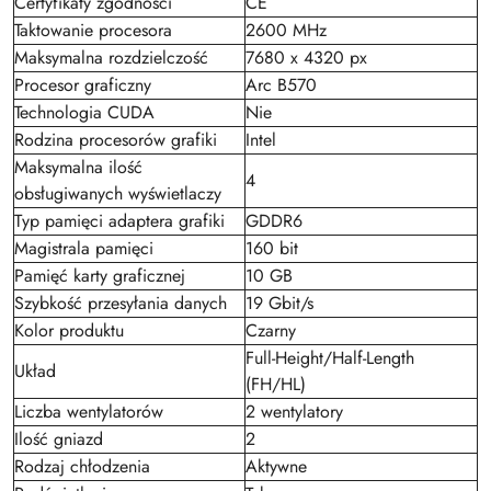
Certyfikaty zgodności
CE
Taktowanie procesora
2600 MHz
Maksymalna rozdzielczość
7680 x 4320 px
Procesor graficzny
Arc B570
Technologia CUDA
Nie
Rodzina procesorów grafiki
Intel
Maksymalna ilość
4
obsługiwanych wyświetlaczy
Typ pamięci adaptera grafiki
GDDR6
Magistrala pamięci
160 bit
Pamięć karty graficznej
10 GB
Szybkość przesyłania danych
19 Gbit/s
Kolor produktu
Czarny
Full-Height/Half-Length
Układ
(FH/HL)
Liczba wentylatorów
2 wentylatory
Ilość gniazd
2
Rodzaj chłodzenia
Aktywne