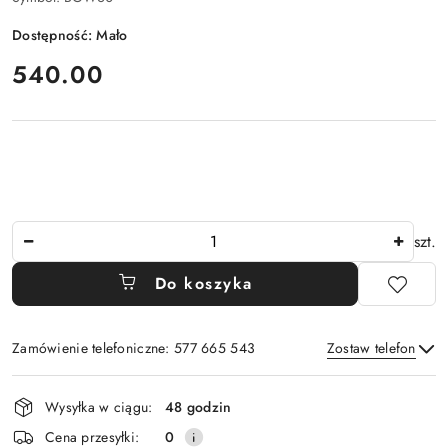
Dostępność:
Mało
cena:
540.00
Ilość
szt.
Do koszyka
Zamówienie telefoniczne: 577 665 543
Zostaw telefon
Dostępność
Wysyłka w ciągu:
48 godzin
i
Wyślij
Cena przesyłki:
0
dostawa