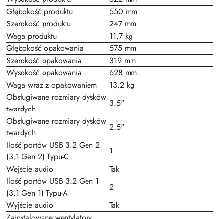
Głębokość produktu
550 mm
Szerokość produktu
247 mm
Waga produktu
11,7 kg
Głębokość opakowania
575 mm
Szerokość opakowania
319 mm
Wysokość opakowania
628 mm
Waga wraz z opakowaniem
13,2 kg
Obsługiwane rozmiary dysków
3.5"
twardych
Obsługiwane rozmiary dysków
2.5"
twardych
Ilość portów USB 3.2 Gen 2
1
(3.1 Gen 2) Typu-C
Wejście audio
Tak
Ilość portów USB 3.2 Gen 1
2
(3.1 Gen 1) Typu-A
Wyjście audio
Tak
Zainstalowane wentylatory