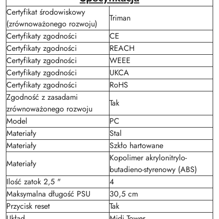
Certyfikat środowiskowy
Triman
(zrównoważonego rozwoju)
Certyfikaty zgodności
CE
Certyfikaty zgodności
REACH
Certyfikaty zgodności
WEEE
Certyfikaty zgodności
UKCA
Certyfikaty zgodności
RoHS
Zgodność z zasadami
Tak
zrównoważonego rozwoju
Model
PC
Materiały
Stal
Materiały
Szkło hartowane
Kopolimer akrylonitrylo-
Materiały
butadieno-styrenowy (ABS)
Ilość zatok 2,5 "
4
Maksymalna długość PSU
30,5 cm
Przycisk reset
Tak
Układ
Midi Tower