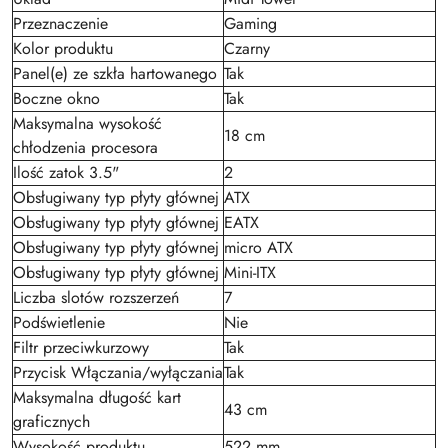
Przeznaczenie
Gaming
Kolor produktu
Czarny
Panel(e) ze szkła hartowanego
Tak
Boczne okno
Tak
Maksymalna wysokość
18 cm
chłodzenia procesora
Ilość zatok 3.5"
2
Obsługiwany typ płyty głównej
ATX
Obsługiwany typ płyty głównej
EATX
Obsługiwany typ płyty głównej
micro ATX
Obsługiwany typ płyty głównej
Mini-ITX
Liczba slotów rozszerzeń
7
Podświetlenie
Nie
Filtr przeciwkurzowy
Tak
Przycisk Włączania/wyłączania
Tak
Maksymalna długość kart
43 cm
graficznych
Wysokość produktu
522 mm