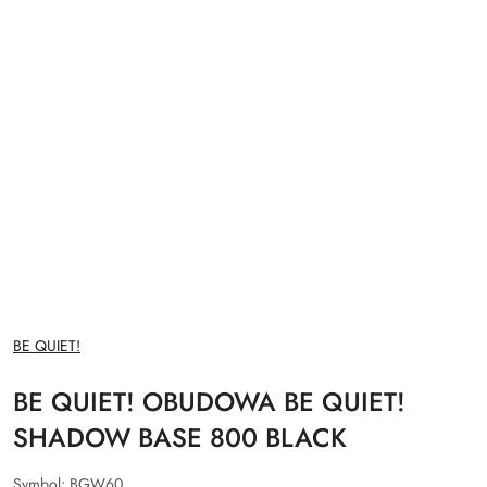
NAZWA
BE QUIET!
PRODUCENTA:
BE QUIET! OBUDOWA BE QUIET!
SHADOW BASE 800 BLACK
Symbol:
BGW60