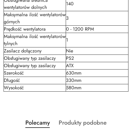
Obsługiwana średnica
140
wentylatorów dolnych
Maksymalna ilość wentylatorów
3
górnych
Prędkość wentylatora
0 - 1200 RPM
Maksymalna ilość wentylatorów
1
tylnych
Zasilacz dołączony
Nie
Obsługiwany typ zasilaczy
PS2
Obsługiwany typ zasilaczy
ATX
Szerokość
630mm
Długość
330mm
Wysokość
580mm
Produkty
Produkty
Polecamy
Produkty podobne
Pomiń karuzelę produktów
o
o