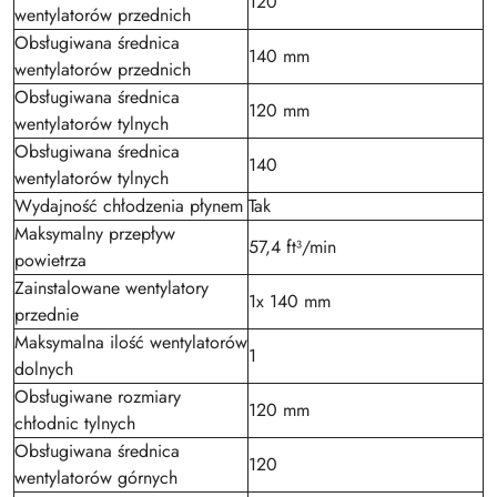
120
wentylatorów przednich
Obsługiwana średnica
140 mm
wentylatorów przednich
Obsługiwana średnica
120 mm
wentylatorów tylnych
Obsługiwana średnica
140
wentylatorów tylnych
Wydajność chłodzenia płynem
Tak
Maksymalny przepływ
57,4 ft³/min
powietrza
Zainstalowane wentylatory
1x 140 mm
przednie
Maksymalna ilość wentylatorów
1
dolnych
Obsługiwane rozmiary
120 mm
chłodnic tylnych
Obsługiwana średnica
120
wentylatorów górnych