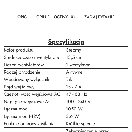
OPIS
OPINIE I OCENY (0)
ZADAJ PYTANIE
Specyfikacja
Kolor produktu
Srebrny
Średnica czaszy wentylatora
13,5 cm
Liczba wentylatorów
1 wentylator
Rodzaj chłodzenia
Aktywne
Wbudowany wyłącznik
Tak
Prąd wejściowy
15 - 7 A
Częstotliwość wejściowa AC
47 - 63 Hz
Napięcie wejściowe AC
100 - 240 V
Łączna moc
1050 W
Łączna moc (-12V)
3,6 W
Funkcje ochrony zasilania
Krótkie spięcie
Zabezpieczenie przed