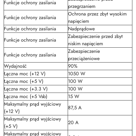
Funkcje ochrony zasilania
przegrzaniem
Ochrona przez zbyt wysokim
Funkcje ochrony zasilania
napięciem
Funkcje ochrony zasilania
Nadprądowe
Zabezpieczenie przed zbyt
Funkcje ochrony zasilania
niskim napięciem
Zabezpieczenie
Funkcje ochrony zasilania
przeciążeniowe
Wydajność
90%
Łączna moc (+12 V)
1050 W
Łączna moc (+5 V)
100 W
Łączna moc (+3.3 V)
100 W
Łączna moc (+5 Vsb)
15 W
Maksymalny prąd wyjściowy
87,5 A
(+12 V)
Maksymalny prąd wyjściowy
20 A
(+5 V)
Maksymalny prąd wyjściowy