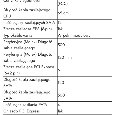
Certyfikaty zgodności
(FCC)
Długość kabla zasilającego
65 cm
CPU
Ilość złączy zasilających SATA
12
Złącze zasilacza EPS (8-pin)
Tak
Typ okablowania
W pełni modułowy
Peryferyjna (Molex) Długość
500
kabla zasilającego
Peryferyjna (Molex) Długość
120 mm
kabla zasilającego
Złącza zasilające PCI Express
6
(6+2 pin)
Długość kabla zasilającego
120
SATA
Długość kabla zasilającego
500
SATA
Ilość złącz zasilania PATA
4
Gniazdo PCI Express
Tak