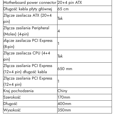
Motherboard power connector
20+4 pin ATX
Długość kabla płyty głównej
65 cm
Złącze zasilacza ATX (20+4
Tak
pin)
Złącza zasilania Peripheral
4
(Molex) (4-pin)
złącze zasilacza PCI Express
1
(8-pin)
Złącze zasilacza CPU (4+4
Tak
pin)
Złącza zasilania PCI Express
650 mm
(12+4 pin) długość kabla
Złącza zasilania PCI Express
1
(12+4 pin)
Kraj pochodzenia
Chiny
Szerokość
170mm
Długość
400mm
Wysokość
350mm