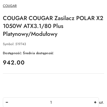
NAZWA
COUGAR
PRODUCENTA:
COUGAR COUGAR Zasilacz POLAR X2
1050W ATX3.1/80 Plus
Platynowy/Modułowy
Symbol:
519743
Dostępność:
Średnia dostępność
cena:
942.00
Ilość
szt.