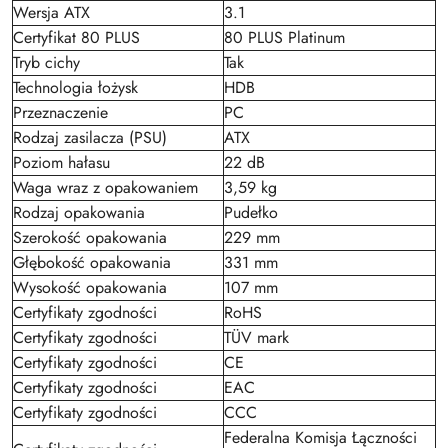
Wersja ATX
3.1
Certyfikat 80 PLUS
80 PLUS Platinum
Tryb cichy
Tak
Technologia łożysk
HDB
Przeznaczenie
PC
Rodzaj zasilacza (PSU)
ATX
Poziom hałasu
22 dB
Waga wraz z opakowaniem
3,59 kg
Rodzaj opakowania
Pudełko
Szerokość opakowania
229 mm
Głębokość opakowania
331 mm
Wysokość opakowania
107 mm
Certyfikaty zgodności
RoHS
Certyfikaty zgodności
TÜV mark
Certyfikaty zgodności
CE
Certyfikaty zgodności
EAC
Certyfikaty zgodności
CCC
Federalna Komisja Łączności