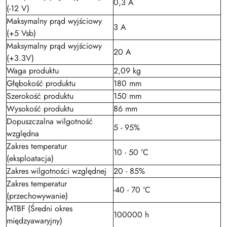
0,3 A
(-12 V)
Maksymalny prąd wyjściowy
3 A
(+5 Vsb)
Maksymalny prąd wyjściowy
20 A
(+3.3V)
Waga produktu
2,09 kg
Głębokość produktu
180 mm
Szerokość produktu
150 mm
Wysokość produktu
86 mm
Dopuszczalna wilgotność
5 - 95%
względna
Zakres temperatur
10 - 50 °C
(eksploatacja)
Zakres wilgotności względnej
20 - 85%
Zakres temperatur
-40 - 70 °C
(przechowywanie)
MTBF (Średni okres
100000 h
międzyawaryjny)