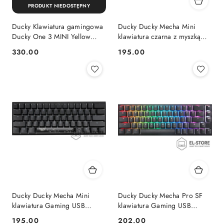
PRODUKT NIEDOSTĘPNY
Ducky Klawiatura gamingowa
Ducky Ducky Mecha Mini
Ducky One 3 MINI Yellow
klawiatura czarna z myszką
GATA-1746 RGB LED - MX-
Gaming USB angielska
330.00
195.00
Cena:
Cena:
Clear (US)
Ducky Ducky Mecha Mini
Ducky Ducky Mecha Pro SF
klawiatura Gaming USB
klawiatura Gaming USB
Niemiecki Czarny
Niemiecki Czarny
195.00
202.00