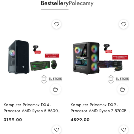
Bestsellery
Polecamy
Komputer Pricemax DX4 -
Komputer Pricemax DX9 -
Procesor AMD Ryzen 5 5600G
Procesor AMD Ryzen 7 5700F |
| Pamięć 16GB | Dysk SSD
Pamięć 24GB | Dysk SSD 1TB |
Cena:
Cena:
3199.00
4899.00
512GB Win 11 PRO
GeForce RTX 5050 8GB | Win
11