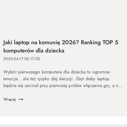
Jaki laptop na komunię 2026? Ranking TOP 5
komputerów dla dziecka
2026-04-17 00:17:00
Wybór pierwszego komputera dla dziecka to ogromne
emocje… ale też ryzyko złej decyzji. Zbyt słaby laptop
będzie się zacinał przy pierwszej próbie włączenia gry, a na
zbyt drogi wydasz pieniądze bez sensu. Dlatego
przygotowaliśmy ten p...
Więcej