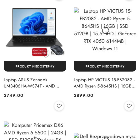
PRODUKT NIEDOSTĘPNY
PRODUKT NIEDOSTĘPNY
Laptop ASUS Zenbook
Laptop HP VICTUS 15-FB2082 -
UM3406HA-WS74T - AMD
AMD Ryzen 5-8645HS | 16GB |
Ryzen 7-8840HS | 16GB | SSD
SSD 512GB | 15.6"FHD |
Cena:
Cena:
3749.00
3899.00
512GB | 14" OLED (1920x1200)
GeForce RTX 4050 6144MB |
Dotykowa | Windows 11
Windows 11