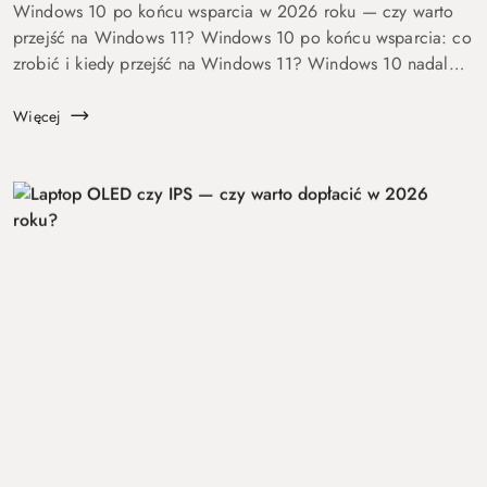
Windows 10 po końcu wsparcia w 2026 roku — czy warto
przejść na Windows 11? Windows 10 po końcu wsparcia: co
zrobić i kiedy przejść na Windows 11? Windows 10 nadal
się uruchamia. Problem w tym, że od 14 października 2025
roku robi to już bez ochrony...
Więcej