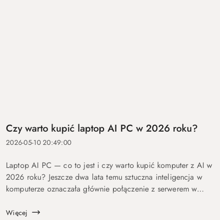
Czy warto kupić laptop AI PC w 2026 roku?
2026-05-10 20:49:00
Laptop AI PC — co to jest i czy warto kupić komputer z AI w
2026 roku? Jeszcze dwa lata temu sztuczna inteligencja w
komputerze oznaczała głównie połączenie z serwerem w
chmurze i odpowiedź po kilku sekundach oczekiwania. Dziś
coraz więcej mo...
Więcej