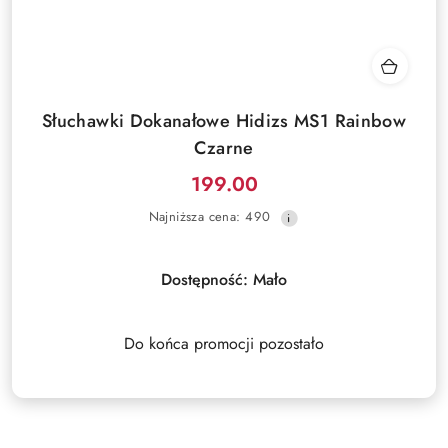
Słuchawki Dokanałowe Hidizs MS1 Rainbow
Czarne
199.00
Cena
Najniższa
Najniższa cena:
490
promocyjna:
cena
z
30
Dostępność:
Mało
dni
przed
obniżką
Do końca promocji pozostało