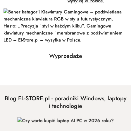
Produkty
Wyprzedaże
Pomiń karuzelę produktów
o
statusie:
Blog EL-STORE.pl - poradniki Windows, laptopy
i technologie