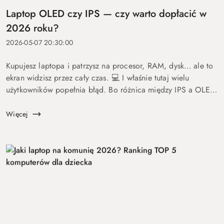
Laptop OLED czy IPS — czy warto dopłacić w
2026 roku?
2026-05-07 20:30:00
Kupujesz laptopa i patrzysz na procesor, RAM, dysk… ale to
ekran widzisz przez cały czas. 💻 I właśnie tutaj wielu
użytkowników popełnia błąd. Bo różnica między IPS a OLED
to nie detal. To coś, co wpływa na komfort pracy, oglądania
fil...
Więcej