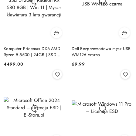
Komputer Pricemax DX6 AMD
Dell Bezprzewodowa mysz USB
Ryzen 5 5500 | 24GB | SSD
WM126 czarna
512GB | Radeon RX 580 8GB |
Cena:
Cena:
4499.00
69.99
Win 11 | Mysz+ klawiatura 3 lata
gwarancji