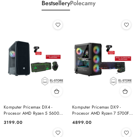
Bestsellery
Polecamy
Komputer Pricemax DX4 -
Komputer Pricemax DX9 -
Procesor AMD Ryzen 5 5600G
Procesor AMD Ryzen 7 5700F |
| Pamięć 16GB | Dysk SSD
Pamięć 24GB | Dysk SSD 1TB |
Cena:
Cena:
3199.00
4899.00
512GB Win 11 PRO
GeForce RTX 5050 8GB | Win
11