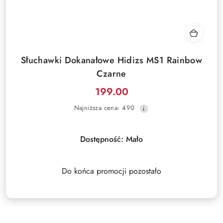
Słuchawki Dokanałowe Hidizs MS1 Rainbow
Czarne
199.00
Cena
Najniższa
Najniższa cena:
490
promocyjna:
cena
z
30
Dostępność:
Mało
dni
przed
obniżką
Do końca promocji pozostało