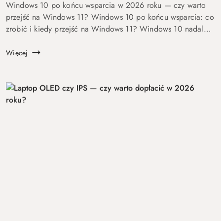
Windows 10 po końcu wsparcia w 2026 roku — czy warto
przejść na Windows 11? Windows 10 po końcu wsparcia: co
zrobić i kiedy przejść na Windows 11? Windows 10 nadal
się uruchamia. Problem w tym, że od 14 października 2025
roku robi to już bez ochrony...
Więcej