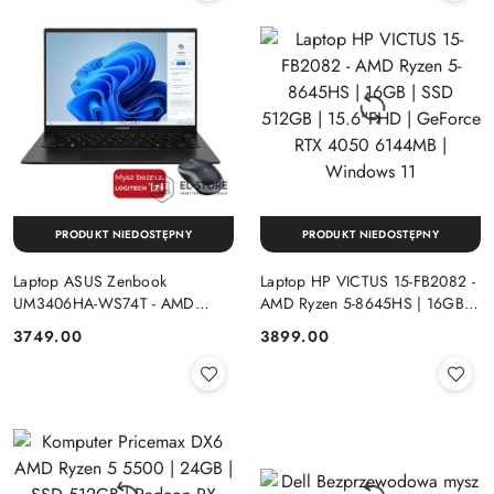
PRODUKT NIEDOSTĘPNY
PRODUKT NIEDOSTĘPNY
Laptop ASUS Zenbook
Laptop HP VICTUS 15-FB2082 -
UM3406HA-WS74T - AMD
AMD Ryzen 5-8645HS | 16GB |
Ryzen 7-8840HS | 16GB | SSD
SSD 512GB | 15.6"FHD |
Cena:
Cena:
3749.00
3899.00
512GB | 14" OLED (1920x1200)
GeForce RTX 4050 6144MB |
Dotykowa | Windows 11
Windows 11