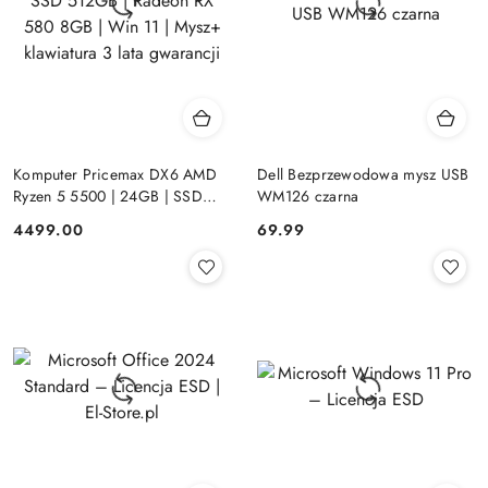
Komputer Pricemax DX6 AMD
Dell Bezprzewodowa mysz USB
Ryzen 5 5500 | 24GB | SSD
WM126 czarna
512GB | Radeon RX 580 8GB |
Cena:
Cena:
4499.00
69.99
Win 11 | Mysz+ klawiatura 3 lata
gwarancji