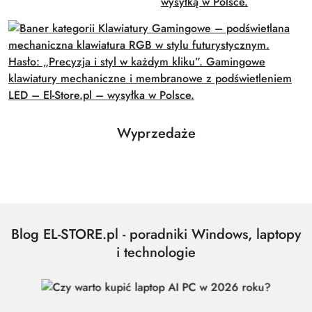
Produkty
Wyprzedaże
Pomiń karuzelę produktów
o
statusie:
Blog EL-STORE.pl - poradniki Windows, laptopy
i technologie