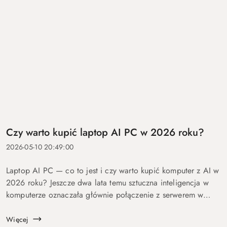
Czy warto kupić laptop AI PC w 2026 roku?
2026-05-10 20:49:00
Laptop AI PC — co to jest i czy warto kupić komputer z AI w
2026 roku? Jeszcze dwa lata temu sztuczna inteligencja w
komputerze oznaczała głównie połączenie z serwerem w
chmurze i odpowiedź po kilku sekundach oczekiwania. Dziś
coraz więcej mo...
Więcej