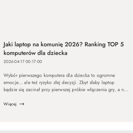
Jaki laptop na komunię 2026? Ranking TOP 5
komputerów dla dziecka
2026-04-17 00:17:00
Wybór pierwszego komputera dla dziecka to ogromne
emocje… ale też ryzyko złej decyzji. Zbyt słaby laptop
będzie się zacinał przy pierwszej próbie włączenia gry, a na
zbyt drogi wydasz pieniądze bez sensu. Dlatego
przygotowaliśmy ten p...
Więcej