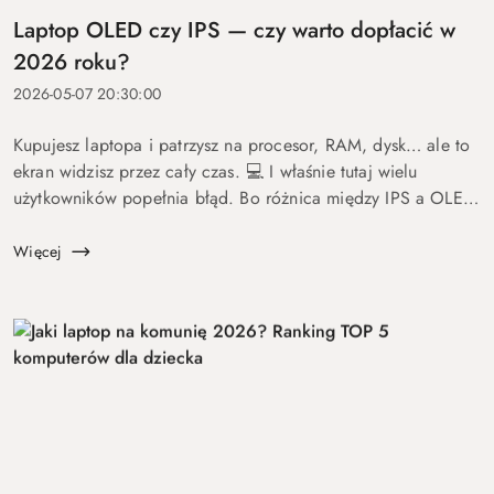
Laptop OLED czy IPS — czy warto dopłacić w
2026 roku?
2026-05-07 20:30:00
Kupujesz laptopa i patrzysz na procesor, RAM, dysk… ale to
ekran widzisz przez cały czas. 💻 I właśnie tutaj wielu
użytkowników popełnia błąd. Bo różnica między IPS a OLED
to nie detal. To coś, co wpływa na komfort pracy, oglądania
fil...
Więcej