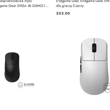
Bezprzewodowa mysz
Endgame Gear Endgame Gear EM-
game Gear XM2w 4k GAMO-1211
dla graczy Czarny
255.00
Cena: