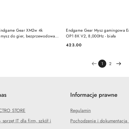
DO KOSZYKA
DO KOSZYKA
Endgame Gear XM2w 4k
Endgame Gear Mysz gamingowa 
mysz do gier, bezprzewodowa -
OP1 8K V2, 8,000Hz - biała
423.00
Cena:
1
2
nas
Informacje prawne
ECTRO STORE
Regulamin
sprzęt IT dla firm, szkół i
Pochodzenie i dokumentacja l