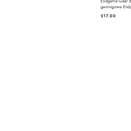
Endgame Gear 
gamingowa End
White Frost
517.00
Cena: