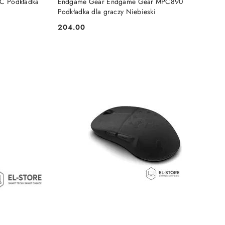
C Podkładka
Endgame Gear Endgame Gear MPC890
Podkładka dla graczy Niebieski
204.00
Cena: