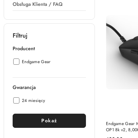
Obsługa Klienta / FAQ
Filtruj
Producent
Producent:
Endgame Gear
Gwarancja
Gwarancja:
24 miesięcy
Pokaż
Endgame Gear 
OP1 8k v2, 8,0