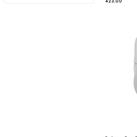
423.00
Cena: