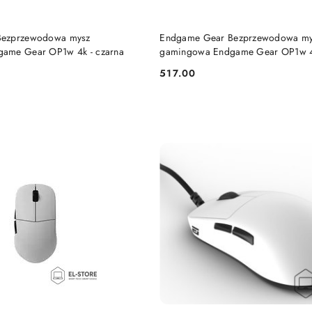
DO KOSZYKA
DO KOSZYKA
Bezprzewodowa mysz
Endgame Gear Bezprzewodowa my
ame Gear OP1w 4k - czarna
gamingowa Endgame Gear OP1w 4
Gaming Maus - kabellos, weiß
517.00
Cena: