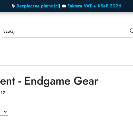
🔒
Bezpieczne płatności
| 💼
Faktura VAT + KSeF 2026
ent - Endgame Gear
:
17