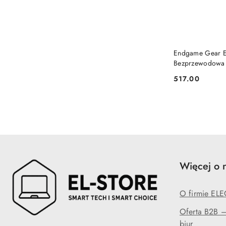
Endgame Gear 
Bezprzewodowa 
biała
517.00
Cena:
Więcej o 
O firmie EL
Oferta B2B — 
biur