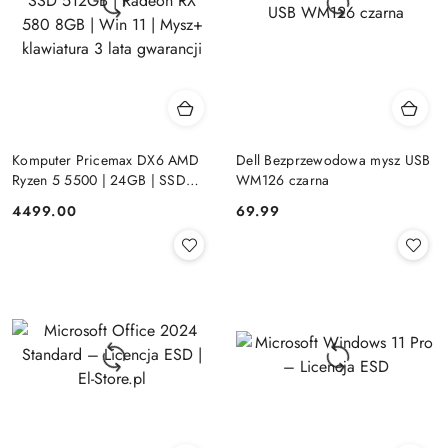
Komputer Pricemax DX6 AMD
Dell Bezprzewodowa mysz USB
Ryzen 5 5500 | 24GB | SSD
WM126 czarna
512GB | Radeon RX 580 8GB |
Cena:
Cena:
4499.00
69.99
Win 11 | Mysz+ klawiatura 3 lata
gwarancji