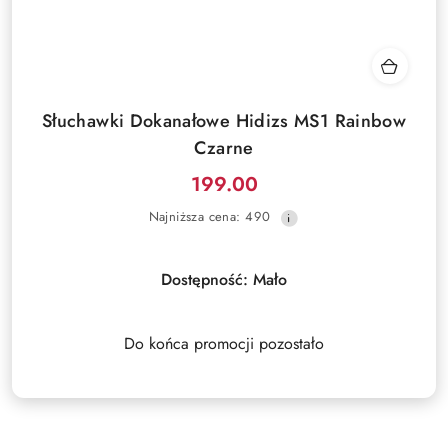
Słuchawki Dokanałowe Hidizs MS1 Rainbow
Czarne
199.00
Cena
Najniższa
Najniższa cena:
490
promocyjna:
cena
z
30
Dostępność:
Mało
dni
przed
obniżką
Do końca promocji pozostało