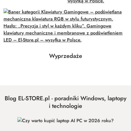
Produkty
Wyprzedaże
Pomiń karuzelę produktów
o
statusie:
Blog EL-STORE.pl - poradniki Windows, laptopy
i technologie