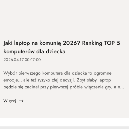
Jaki laptop na komunię 2026? Ranking TOP 5
komputerów dla dziecka
2026-04-17 00:17:00
Wybór pierwszego komputera dla dziecka to ogromne
emocje… ale też ryzyko złej decyzji. Zbyt słaby laptop
będzie się zacinał przy pierwszej próbie włączenia gry, a na
zbyt drogi wydasz pieniądze bez sensu. Dlatego
przygotowaliśmy ten p...
Więcej