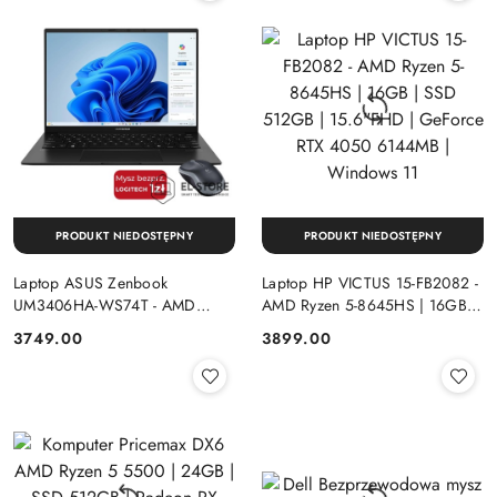
PRODUKT NIEDOSTĘPNY
PRODUKT NIEDOSTĘPNY
Laptop ASUS Zenbook
Laptop HP VICTUS 15-FB2082 -
UM3406HA-WS74T - AMD
AMD Ryzen 5-8645HS | 16GB |
Ryzen 7-8840HS | 16GB | SSD
SSD 512GB | 15.6"FHD |
Cena:
Cena:
3749.00
3899.00
512GB | 14" OLED (1920x1200)
GeForce RTX 4050 6144MB |
Dotykowa | Windows 11
Windows 11