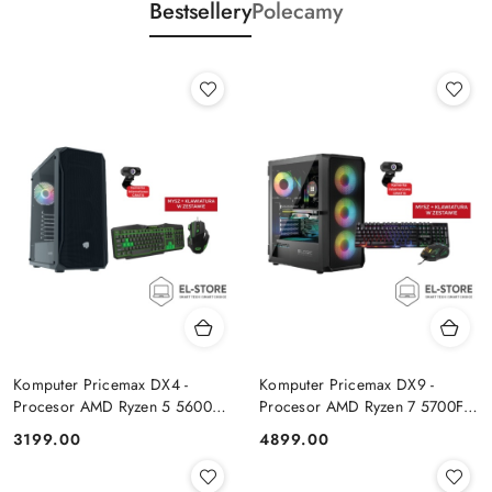
Bestsellery
Polecamy
Komputer Pricemax DX4 -
Komputer Pricemax DX9 -
Procesor AMD Ryzen 5 5600G
Procesor AMD Ryzen 7 5700F |
| Pamięć 16GB | Dysk SSD
Pamięć 24GB | Dysk SSD 1TB |
Cena:
Cena:
3199.00
4899.00
512GB Win 11 PRO
GeForce RTX 5050 8GB | Win
11