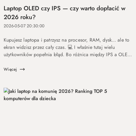
Laptop OLED czy IPS — czy warto dopłacić w
2026 roku?
2026-05-07 20:30:00
Kupujesz laptopa i patrzysz na procesor, RAM, dysk… ale to
ekran widzisz przez cały czas. 💻 I właśnie tutaj wielu
użytkowników popełnia błąd. Bo różnica między IPS a OLED
to nie detal. To coś, co wpływa na komfort pracy, oglądania
fil...
Więcej