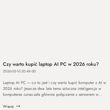
Czy warto kupić laptop AI PC w 2026 roku?
2026-05-10 20:49:00
Laptop AI PC — co to jest i czy warto kupić komputer z AI w
2026 roku? Jeszcze dwa lata temu sztuczna inteligencja w
komputerze oznaczała głównie połączenie z serwerem w
chmurze i odpowiedź po kilku sekundach oczekiwania. Dziś
coraz więcej mo...
Więcej