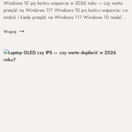
Windows 10 po końcu wsparcia w 2026 roku — czy warto
przejść na Windows 11? Windows 10 po końcu wsparcia: co
zrobić i kiedy przejść na Windows 11? Windows 10 nadal
się uruchamia. Problem w tym, że od 14 października 2025
roku robi to już bez ochrony...
Więcej