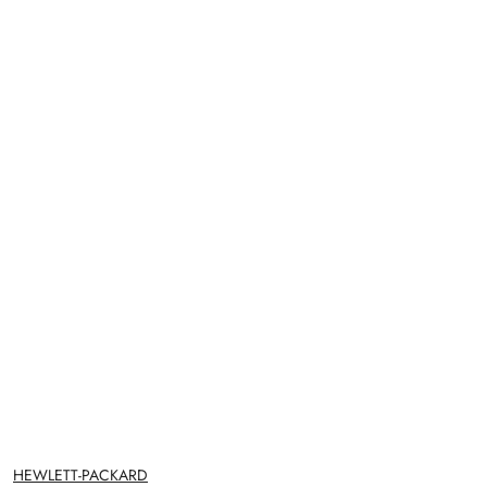
NAZWA
HEWLETT-PACKARD
PRODUCENTA: