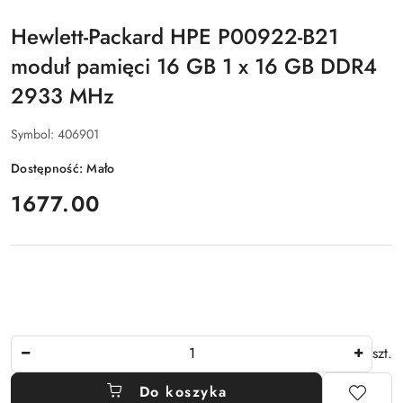
Hewlett-Packard HPE P00922-B21
moduł pamięci 16 GB 1 x 16 GB DDR4
2933 MHz
Symbol:
406901
Dostępność:
Mało
cena:
1677.00
Ilość
szt.
Do koszyka