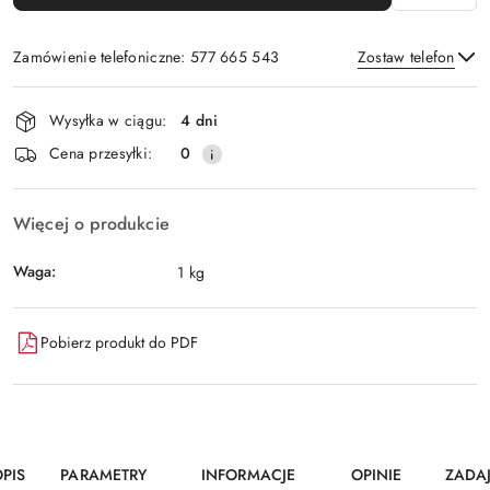
Zamówienie telefoniczne: 577 665 543
Zostaw telefon
Dostępność
Wysyłka w ciągu:
4 dni
i
Wyślij
Cena przesyłki:
0
dostawa
Więcej o produkcie
Waga:
1 kg
Pobierz produkt do PDF
PIS
PARAMETRY
INFORMACJE
OPINIE
ZADA