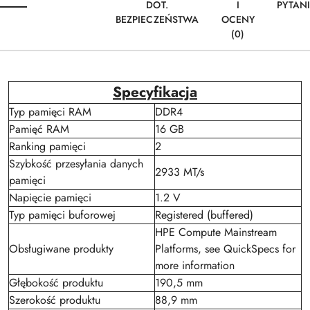
DOT.
I
PYTAN
BEZPIECZEŃSTWA
OCENY
(0)
Specyfikacja
Typ pamięci RAM
DDR4
Pamięć RAM
16 GB
Ranking pamięci
2
Szybkość przesyłania danych
2933 MT/s
pamięci
Napięcie pamięci
1.2 V
Typ pamięci buforowej
Registered (buffered)
HPE Compute Mainstream
Obsługiwane produkty
Platforms, see QuickSpecs for
more information
Głębokość produktu
190,5 mm
Szerokość produktu
88,9 mm