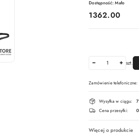
Dostępność:
Mało
cena:
1362.00
Ilość
szt.
Zamówienie telefoniczne
Dostępność
Wysyłka w ciągu:
7
i
Cena przesyłki:
dostawa
Więcej o produkcie