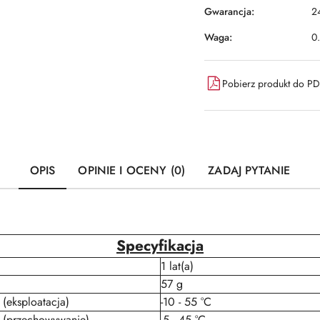
Gwarancja:
2
Waga:
0
Pobierz produkt do P
OPIS
OPINIE I OCENY (0)
ZADAJ PYTANIE
Specyfikacja
1 lat(a)
57 g
 (eksploatacja)
-10 - 55 °C
r (przechowywanie)
-5 - 45 °C