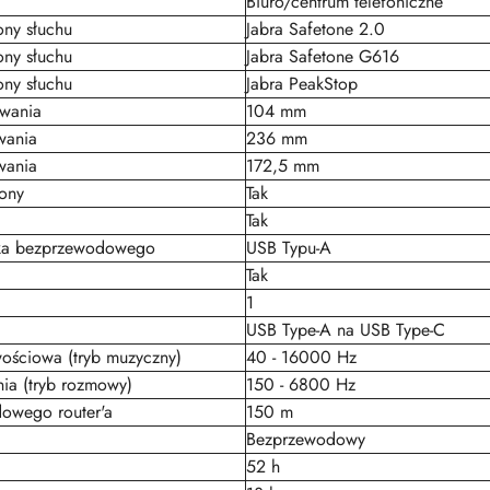
Biuro/centrum telefoniczne
ony słuchu
Jabra Safetone 2.0
ony słuchu
Jabra Safetone G616
ony słuchu
Jabra PeakStop
wania
104 mm
wania
236 mm
wania
172,5 mm
ony
Tak
Tak
nika bezprzewodowego
USB Typu-A
Tak
1
USB Type-A na USB Type-C
wościowa (tryb muzyczny)
40 - 16000 Hz
ia (tryb rozmowy)
150 - 6800 Hz
owego router'a
150 m
Bezprzewodowy
52 h