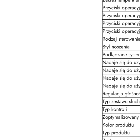
Przyciski operacy
Przyciski operacy
Przyciski operacy
Przyciski operacy
Rodzaj sterowani
Styl noszenia
Podłączane syst
Nadaje się do uży
Nadaje się do uży
Nadaje się do uży
Nadaje się do uży
Regulacja głośnoś
Typ zestawu słu
Typ kontroli
Zoptymalizowany 
Kolor produktu
Typ produktu