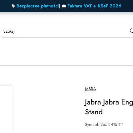
🔒
Bezpieczne płatności
| 💼
Faktura VAT + KSeF 2026
NAZWA
JABRA
PRODUCENTA:
Jabra Jabra E
Stand
Symbol:
9653-415-111