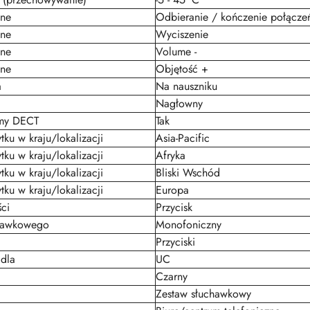
jne
Odbieranie / kończenie połącze
jne
Wyciszenie
jne
Volume -
jne
Objętość +
a
Na nauszniku
Nagłowny
emy DECT
Tak
tku w kraju/lokalizacji
Asia-Pacific
tku w kraju/lokalizacji
Afryka
tku w kraju/lokalizacji
Bliski Wschód
tku w kraju/lokalizacji
Europa
ci
Przycisk
chawkowego
Monofoniczny
Przyciski
dla
UC
Czarny
Zestaw słuchawkowy