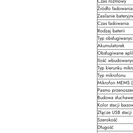
Czas rozmowy
Źródło ładowania
Zasilanie bateryjn
Czas ładowania
Rodzaj baterii
Typ obsługiwanych
Akumulatorek
Obsługiwane apli
Ilość wbudowany
Typ kierunku mikr
Typ mikrofonu
Mikrofon MEMS (M
Pasmo przenosze
Budowa słuchawe
Kolor stacji bazo
Złącze USB stacji
Szerokość
Długość