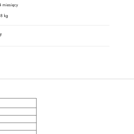
4 miesięcy
.8 kg
DF