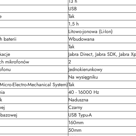
13 h
USB
e
Tak
1,5 h
Litowo-jonowa (Li-Ion)
 baterii
Wbudowana
Tak
kacje
Jabra Direct, Jabra SDK, Jabra Xp
ch mikrofonów
2
ofonu
Jednokierunkowy
Na wysięgniku
icro-Electro-Mechanical System)
Tak
nia
40 - 16000 Hz
k
Naduszna
wej
Czarny
 bazowej
USB Typu-A
160mm
50mm