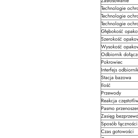
Zastosowanie
Technologie ochr
Technologie ochr
Technologie ochr
Głębokość opako
Szerokość opako
Wysokość opako
Odbiornik dołącz
Pokrowiec
Interfejs odbior
Stacja bazowa
Ilość
Przewody
Reakcja częstotli
Pasmo przenoszen
Zasięg bezprzewd
Sposób łączności
Czas gotowości