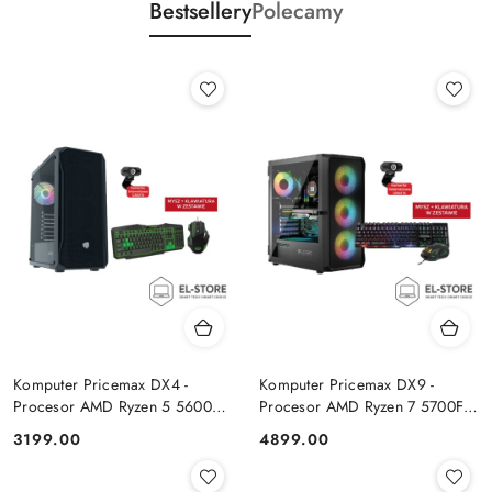
Bestsellery
Polecamy
Komputer Pricemax DX4 -
Komputer Pricemax DX9 -
Procesor AMD Ryzen 5 5600G
Procesor AMD Ryzen 7 5700F |
| Pamięć 16GB | Dysk SSD
Pamięć 24GB | Dysk SSD 1TB |
Cena:
Cena:
3199.00
4899.00
512GB Win 11 PRO
GeForce RTX 5050 8GB | Win
11