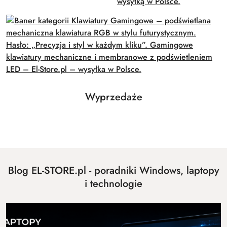
Produkty
Wyprzedaże
Pomiń karuzelę produktów
o
statusie:
Blog EL-STORE.pl - poradniki Windows, laptopy
i technologie