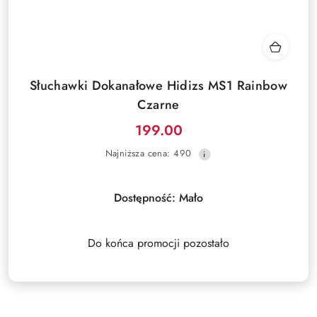
Słuchawki Dokanałowe Hidizs MS1 Rainbow
Czarne
199.00
Cena
Najniższa
Najniższa cena:
490
promocyjna:
cena
z
30
Dostępność:
Mało
dni
przed
obniżką
Do końca promocji pozostało