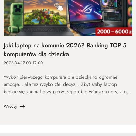
Jaki laptop na komunię 2026? Ranking TOP 5
komputerów dla dziecka
2026-04-17 00:17:00
Wybór pierwszego komputera dla dziecka to ogromne
emocje… ale też ryzyko złej decyzji. Zbyt słaby laptop
będzie się zacinał przy pierwszej próbie włączenia gry, a na
zbyt drogi wydasz pieniądze bez sensu. Dlatego
przygotowaliśmy ten p...
Więcej