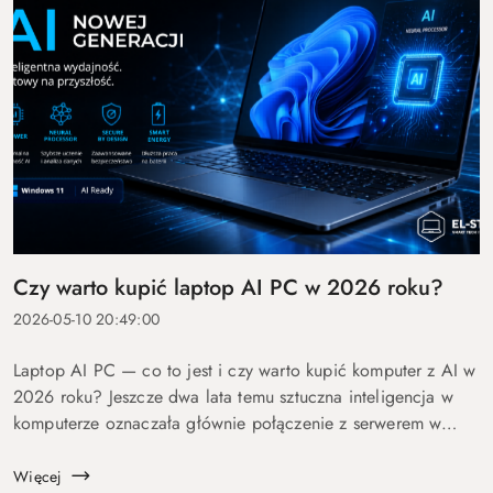
Czy warto kupić laptop AI PC w 2026 roku?
2026-05-10 20:49:00
Laptop AI PC — co to jest i czy warto kupić komputer z AI w
2026 roku? Jeszcze dwa lata temu sztuczna inteligencja w
komputerze oznaczała głównie połączenie z serwerem w
chmurze i odpowiedź po kilku sekundach oczekiwania. Dziś
coraz więcej mo...
Więcej