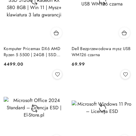
Komputer Pricemax DX6 AMD
Dell Bezprzewodowa mysz USB
Ryzen 5 5500 | 24GB | SSD
WM126 czarna
512GB | Radeon RX 580 8GB |
Cena:
Cena:
4499.00
69.99
Win 11 | Mysz+ klawiatura 3 lata
gwarancji