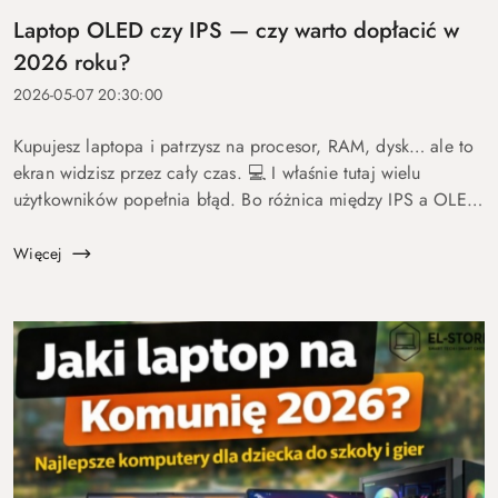
Laptop OLED czy IPS — czy warto dopłacić w
2026 roku?
2026-05-07 20:30:00
Kupujesz laptopa i patrzysz na procesor, RAM, dysk… ale to
ekran widzisz przez cały czas. 💻 I właśnie tutaj wielu
użytkowników popełnia błąd. Bo różnica między IPS a OLED
to nie detal. To coś, co wpływa na komfort pracy, oglądania
fil...
Więcej