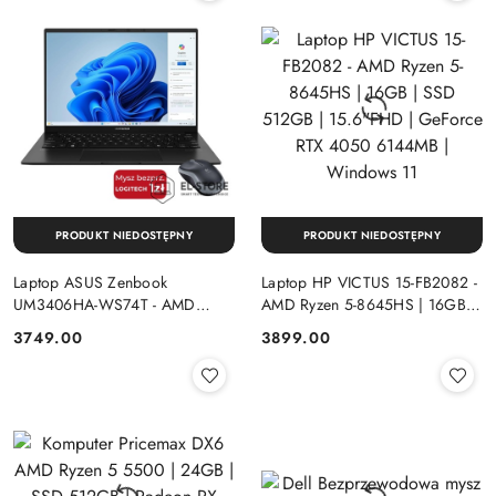
PRODUKT NIEDOSTĘPNY
PRODUKT NIEDOSTĘPNY
Laptop ASUS Zenbook
Laptop HP VICTUS 15-FB2082 -
UM3406HA-WS74T - AMD
AMD Ryzen 5-8645HS | 16GB |
Ryzen 7-8840HS | 16GB | SSD
SSD 512GB | 15.6"FHD |
Cena:
Cena:
3749.00
3899.00
512GB | 14" OLED (1920x1200)
GeForce RTX 4050 6144MB |
Dotykowa | Windows 11
Windows 11