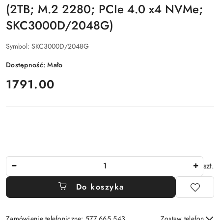
(2TB; M.2 2280; PCIe 4.0 x4 NVMe;
SKC3000D/2048G)
Symbol:
SKC3000D/2048G
Dostępność:
Mało
cena:
1791.00
Ilość
szt.
Do koszyka
Zamówienie telefoniczne: 577 665 543
Zostaw telefon