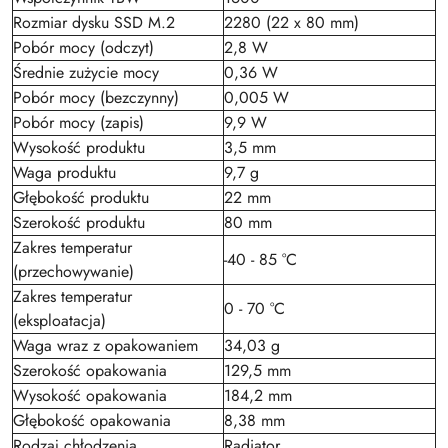
Rozmiar dysku SSD M.2
2280 (22 x 80 mm)
Pobór mocy (odczyt)
2,8 W
Średnie zużycie mocy
0,36 W
Pobór mocy (bezczynny)
0,005 W
Pobór mocy (zapis)
9,9 W
Wysokość produktu
3,5 mm
Waga produktu
9,7 g
Głębokość produktu
22 mm
Szerokość produktu
80 mm
Zakres temperatur
-40 - 85 °C
(przechowywanie)
Zakres temperatur
0 - 70 °C
(eksploatacja)
Waga wraz z opakowaniem
34,03 g
Szerokość opakowania
129,5 mm
Wysokość opakowania
184,2 mm
Głębokość opakowania
8,38 mm
Rodzaj chłodzenia
Radiator