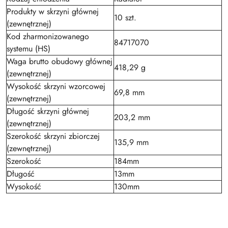
Produkty w skrzyni głównej
10 szt.
(zewnętrznej)
Kod zharmonizowanego
84717070
systemu (HS)
Waga brutto obudowy głównej
418,29 g
(zewnętrznej)
Wysokość skrzyni wzorcowej
69,8 mm
(zewnętrznej)
Długość skrzyni głównej
203,2 mm
(zewnętrznej)
Szerokość skrzyni zbiorczej
135,9 mm
(zewnętrznej)
Szerokość
184mm
Długość
13mm
Wysokość
130mm