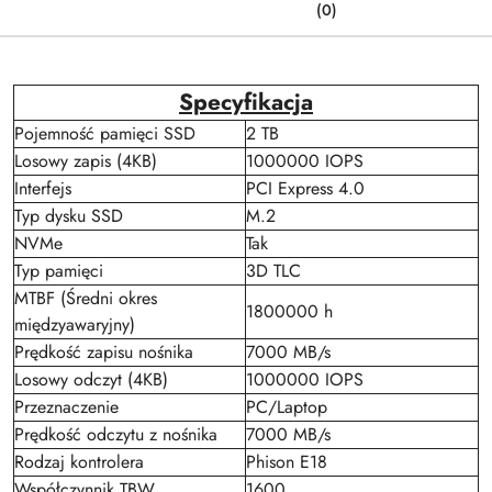
(0)
Specyfikacja
Pojemność pamięci SSD
2 TB
Losowy zapis (4KB)
1000000 IOPS
Interfejs
PCI Express 4.0
Typ dysku SSD
M.2
NVMe
Tak
Typ pamięci
3D TLC
MTBF (Średni okres
1800000 h
międzyawaryjny)
Prędkość zapisu nośnika
7000 MB/s
Losowy odczyt (4KB)
1000000 IOPS
Przeznaczenie
PC/Laptop
Prędkość odczytu z nośnika
7000 MB/s
Rodzaj kontrolera
Phison E18
Współczynnik TBW
1600