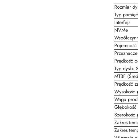
Rozmiar dy
Typ pamięc
Interfejs
NVMe
Współczyn
Pojemność
Przeznacze
Prędkość o
Typ dysku 
MTBF (Śred
Prędkość z
Wysokość 
Waga prod
Głębokość 
Szerokość 
Zakres temp
Zakres tem
Wibracje p