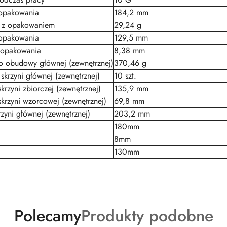
opakowania
184,2 mm
 z opakowaniem
29,24 g
opakowania
129,5 mm
 opakowania
8,38 mm
o obudowy głównej (zewnętrznej)
370,46 g
skrzyni głównej (zewnętrznej)
10 szt.
krzyni zbiorczej (zewnętrznej)
135,9 mm
krzyni wzorcowej (zewnętrznej)
69,8 mm
zyni głównej (zewnętrznej)
203,2 mm
180mm
8mm
130mm
Produkty
Produkty
Polecamy
Produkty podobne