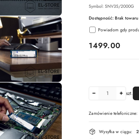
Symbol:
SNV3S/2000G
Dostępność:
Brak towaru
Powiadom gdy produk
cena:
1499.00
Ilość
szt.
Zamówienie telefoniczne
Dostępność
Wysyłka w ciągu:
2
i