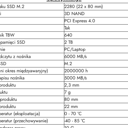
sku SSD M.2
2280 (22 x 80 mm)
i
3D NAND
PCI Express 4.0
Tak
nik TBW
640
 pamięci SSD
2 TB
nie
PC/Laptop
dczytu z nośnika
6000 MB/s
SSD
M.2
ni okres międzyawaryjny)
2000000 h
apisu nośnika
5000 MB/s
produktu
2,3 mm
uktu
7 g
produktu
80 mm
produktu
22 mm
eratur (eksploatacja)
0 - 70 °C
peratur (przechowywanie)
-40 - 85 °C
odczas pracy
10 G