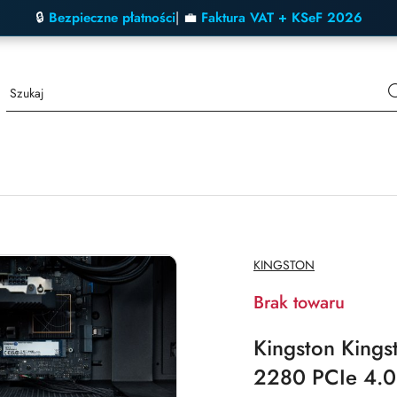
🔒
Bezpieczne płatności
| 💼
Faktura VAT + KSeF 2026
NAZWA
KINGSTON
PRODUCENTA:
Brak towaru
Kingston Kin
2280 PCIe 4.