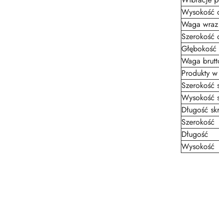
Wysokość 
Waga wraz
Szerokość 
Głębokość
Waga brutt
Produkty w 
Szerokość s
Wysokość s
Długość skr
Szerokość
Długość
Wysokość
Pomiń karuzelę produktów