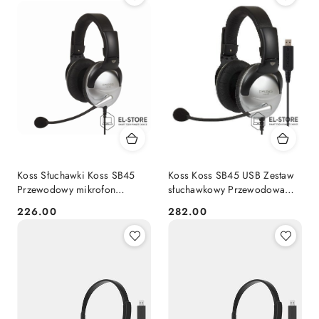
Koss Słuchawki Koss SB45
Koss Koss SB45 USB Zestaw
Przewodowy mikrofon
słuchawkowy Przewodowa
nauszny Redukcja szumów
Opaska na głowę
226.00
282.00
Cena:
Cena:
Srebrny/Czarny
Biuro/centrum telefoniczne
Czarny, Srebrny