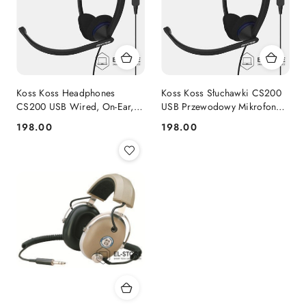
Koss Koss Headphones
Koss Koss Słuchawki CS200
CS200 USB Wired, On-Ear,
USB Przewodowy Mikrofon
Microphone, USB Type-A,
Nauszny Czarny
198.00
198.00
Cena:
Cena:
Black