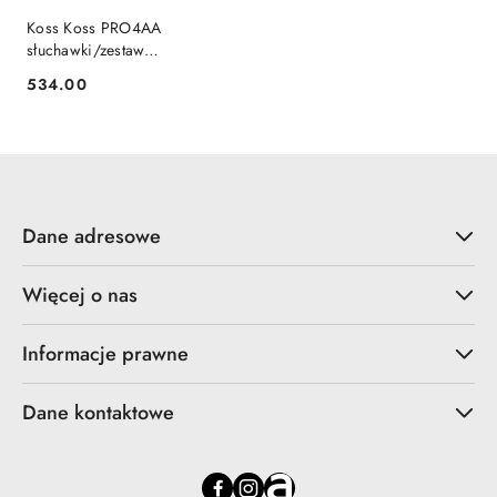
Koss Koss PRO4AA
słuchawki/zestaw
słuchawkowy Przewodowa
534.00
Cena:
Scena/studio Beżowy, Czarny
Dane adresowe
Więcej o nas
Informacje prawne
Dane kontaktowe