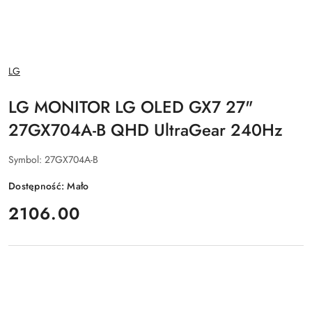
NAZWA
LG
PRODUCENTA:
LG MONITOR LG OLED GX7 27"
27GX704A-B QHD UltraGear 240Hz
Symbol:
27GX704A-B
Dostępność:
Mało
cena:
2106.00